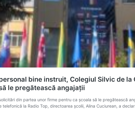
personal bine instruit, Colegiul Silvic de
l să le pregătească angajații
icitări din partea unor firme pentru ca școala să le pregătească angaj
e telefonică la Radio Top, directoarea școlii, Alina Cuciurean, a decla