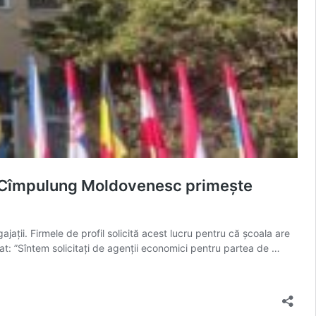
 la Cîmpulung Moldovenesc primește
ații. Firmele de profil solicită acest lucru pentru că școala are
rat: ”Sîntem solicitați de agenții economici pentru partea de …