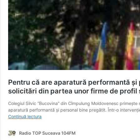
Pentru că are aparatură performantă și 
solicitări din partea unor firme de profi
Colegiul Silvic ”Bucovina” din Cîmpulung Moldovenesc primește sol
aparatură performantă și personal bine pregătit. Într-o intervenți
Pentru
Continuă lectura
că
are
Radio TOP Suceava 104FM
aparatură