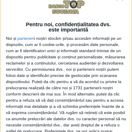
din ”Areni”, încheiată. Lucian
Harșovschi, ironie la adresa actualilor
conducători ai Primăriei Suceava: Noi
Pentru noi, confidențialitatea dvs.
am făcut partea grea, ei au înlăturat
este importantă
plăcuța cu ”Atenție, cade tencuiala!”
Noi și
parteneri
i noștri stocăm și/sau accesăm informații pe un
dispozitiv, cum ar fi cookie-urile, și procesăm date personale,
6 AUGUST, 2026
cum ar fi identificatori unici și informații standard trimise de un
dispozitiv pentru publicitate și conținut personalizate, măsurarea
reclamelor și a conținutului, cercetarea audienței și dezvoltarea
serviciilor.
Cu permisiunea dvs., noi și partenerii noștri putem
Unii cu munca, Vasile
TABLETA ZILEI
folosi date și identificări precise de geolocație prin scanarea
Rîmbu cu lauda. Campania
dispozitivului. Puteți da clic pentru a vă da acordul cu privire la
de imagine a primarului
prelucrarea realizată de către noi și 1731 partenerii noștri
continuă
conform descrierii de mai sus. În mod alternativ, puteți da clic
pentru a refuza să vă dați consimțământul sau pentru a accesa
6 AUGUST, 2026
informații mai detaliate și a vă schimba preferințele înainte de a
vă exprima consimțământul.
Vă rugăm să rețineți că este posibil
ca anumite prelucrări ale datelor dvs. cu caracter personal să nu
necesite consimțământul dvs., dar aveți dreptul de a refuza o
astfel de prelucrare. Preferințele dvs. se vor aplica numai