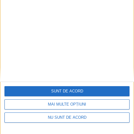
SUNT DE ACORD
MAI MULTE OPȚIUNI
NU SUNT DE ACORD
Asfaltarea DJ 178A dintre
ADMINISTRAȚIE
Costîna și Șcheia a început.