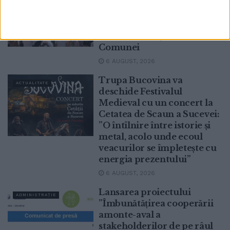
hramul Mănăstirii Slatina,
prima ctitorie a lui
Alexandru Lăpușneanu. La
Slatina au loc și Zilele
Comunei
6 AUGUST, 2026
Trupa Bucovina va
ACTUALITATE
deschide Festivalul
Medieval cu un concert la
Cetatea de Scaun a Sucevei:
”O întîlnire între istorie și
metal, acolo unde ecoul
veacurilor se împletește cu
energia prezentului”
6 AUGUST, 2026
Lansarea proiectului
ADMINISTRAȚIE
”Îmbunătățirea cooperării
amonte-aval a
stakeholderilor de pe râul