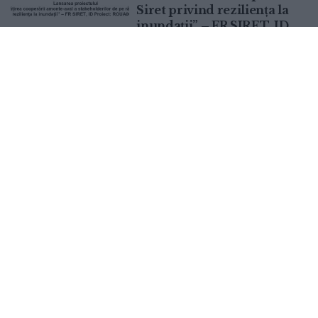
Siret privind reziliența la
inundații” – FR SIRET, ID
Proiect: ROUA00384
6 AUGUST, 2026
Maestrul Mihai Pînzaru –
ACTUALITATE
PIM, după expoziția de la
Secția de Boli Infecțioase:
”Dincolo de mască” am
descoperit devoțiune și
respect pentru oameni
6 AUGUST, 2026
Universitatea suceveană,
EDUCAȚIE
gazda școlii de vară pentru
masteranzi și cadre
didactice din universitățile
partenere în cadrul alianței
NEOLAiA
6 AUGUST, 2026