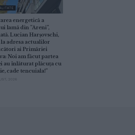
ALITATE
area energetică a
ui lamă din ”Areni”,
ată. Lucian Harșovschi,
 la adresa actualilor
ători ai Primăriei
a: Noi am făcut partea
ei au înlăturat plăcuța cu
ie, cade tencuiala!”
ST, 2026