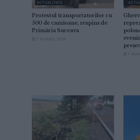
ACTUALITATE
ACTU
Protestul transportatorilor cu
Gherv
500 de camioane, respins de
repre
Primăria Suceava
polon
eveni
7 AUGUST, 2026
președ
7 AUGU