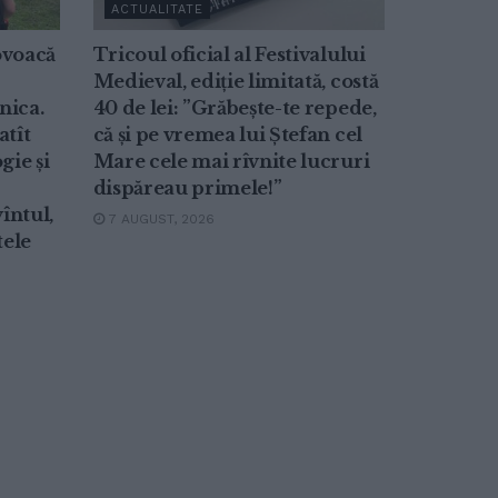
ACTUALITATE
ovoacă
Tricoul oficial al Festivalului
Medieval, ediție limitată, costă
nica.
40 de lei: ”Grăbește-te repede,
atît
că și pe vremea lui Ștefan cel
gie și
Mare cele mai rîvnite lucruri
dispăreau primele!”
întul,
7 AUGUST, 2026
tele