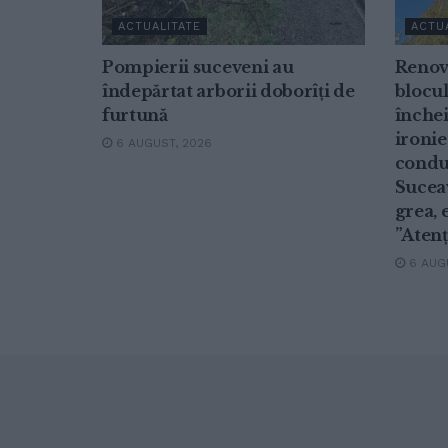
ACTUALITATE
ACTU
Pompierii suceveni au
Renov
îndepărtat arborii doborîți de
blocul
furtună
închei
ironie
6 AUGUST, 2026
conduc
Suceav
grea, 
”Atenț
6 AUGU