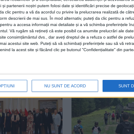
fie responsabili și să-și pregătească mașinile pentru sezo
 și partenerii noștri putem folosi date și identificări precise de geoloca
itatea a achitat 5 milioane de euro pentru tot ceea ce țin
i da clic pentru a vă da acordul cu privire la prelucrarea realizată de cătr
l.
form descrierii de mai sus. În mod alternativ, puteți da clic pentru a refu
entru a accesa informații mai detaliate și a vă schimba preferințele în
ntul.
Vă rugăm să rețineți că este posibil ca anumite prelucrări ale date
te consimțământul dvs., dar aveți dreptul de a refuza o astfel de prelu
umai acestui site web. Puteți să vă schimbați preferințele sau să vă ret
nind la acest site și făcând clic pe butonul "Confidențialitate" din parte
Harșovschi
Suceava
OPȚIUNI
NU SUNT DE ACORD
SUNT 