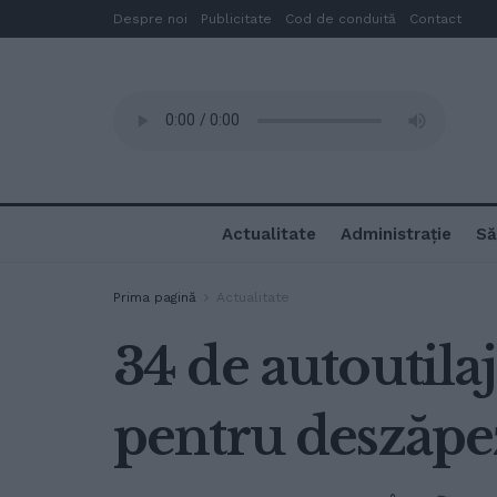
Despre noi
Publicitate
Cod de conduită
Contact
Actualitate
Administrație
Să
Prima pagină
Actualitate
34 de autoutilaj
pentru deszăpe