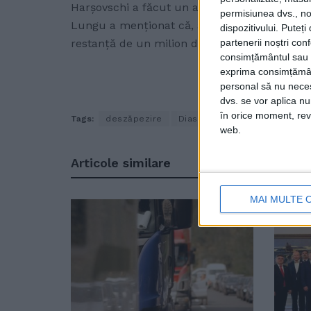
Harșovschi a făcut un apel către suceveni să 
permisiunea dvs., noi
Lungu a menționat că, anul acesta, municipal
dispozitivului. Puteț
restanță de un milion de euro la acest capito
partenerii noștri con
consimțământul sau p
exprima consimțămâ
personal să nu necesi
dvs. se vor aplica n
în orice moment, reve
Tags:
deszăpezire
Diasil
Ion Lungu
Lucian 
web.
Articole
similare
MAI MULTE 