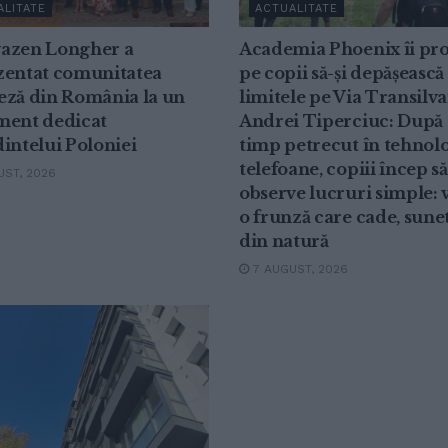
ALITATE
ACTUALITATE
azen Longher a
Academia Phoenix îi pr
zentat comunitatea
pe copii să-și depășească
eză din România la un
limitele pe Via Transilva
ment dedicat
Andrei Tiperciuc: După 
intelui Poloniei
timp petrecut în tehnolo
telefoane, copiii încep să
ST, 2026
observe lucruri simple: v
o frunză care cade, sune
din natură
7 AUGUST, 2026