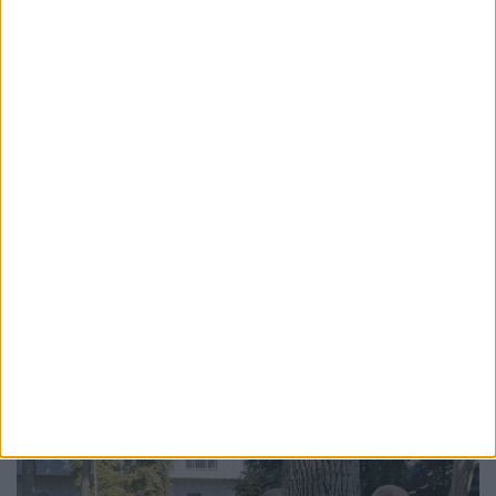
ACTUALITATE
Trupa Bucovina va deschide Festivalul
Medieval cu un concert la Cetatea de Scaun
a Sucevei: ”O întîlnire între istorie și metal,
acolo unde ecoul veacurilor se împletește
cu energia prezentului”
6 AUGUST, 2026