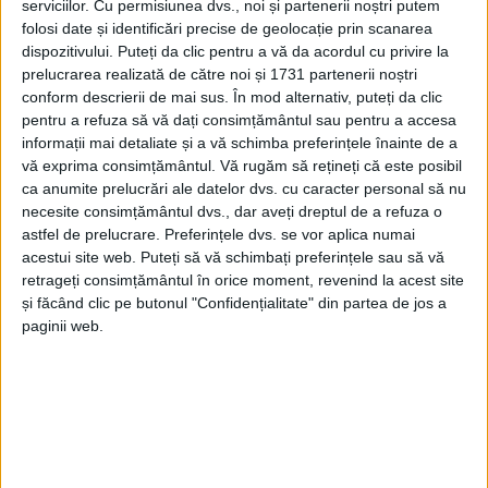
serviciilor.
Cu permisiunea dvs., noi și partenerii noștri putem
Cîmpulung Moldovenesc, Gura Humorului, Botoșani,
folosi date și identificări precise de geolocație prin scanarea
Fălticeni și Rădăuți. Videoclipul poate fi urmărit pe
dispozitivului. Puteți da clic pentru a vă da acordul cu privire la
youtube la adresa: https://www.youtube.com/watch?
prelucrarea realizată de către noi și 1731 partenerii noștri
v=QNpIgzSY1e4
conform descrierii de mai sus. În mod alternativ, puteți da clic
pentru a refuza să vă dați consimțământul sau pentru a accesa
informații mai detaliate și a vă schimba preferințele înainte de a
vă exprima consimțământul.
Vă rugăm să rețineți că este posibil
ca anumite prelucrări ale datelor dvs. cu caracter personal să nu
necesite consimțământul dvs., dar aveți dreptul de a refuza o
astfel de prelucrare. Preferințele dvs. se vor aplica numai
Tags:
Gabriela Morar
Romantic Art Kids
acestui site web. Puteți să vă schimbați preferințele sau să vă
retrageți consimțământul în orice moment, revenind la acest site
Articole
similare
și făcând clic pe butonul "Confidențialitate" din partea de jos a
paginii web.