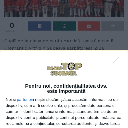
0
TRIMITERI
Copiii de la clasa de canto muzică ușoară a școlii
„Romantic Art” din Suceava sărbătoresc Ziua
României cîntînd piesa „Cît trăim pe-acest pămînt”.
Grupul „Romantic Art Kids” este coordonat de
profesoara Mihaela Gabriela Morar. Melodia „Cît trăim
pe-acest pămînt” este scrisă de compozitorul și
profesorul universitar Tudor Chiriac, pe versurile
Pentru noi, confidențialitatea dvs.
este importantă
regretatului poet și scriitor Nicolae Dabija.
Noi și
parteneri
i noștri stocăm și/sau accesăm informații pe un
Aranjamentul orchestral îi aparține trupei
dispozitiv, cum ar fi cookie-urile, și procesăm date personale,
muzicianului Alex Calancea. Profesoara Gabriela
cum ar fi identificatori unici și informații standard trimise de un
Morar a transmis că la proiect au participat 38 de
dispozitiv pentru publicitate și conținut personalizate, măsurarea
copii cu vîrste cuprinse între 4 și 14 ani din Suceava,
reclamelor și a conținutului, cercetarea audienței și dezvoltarea