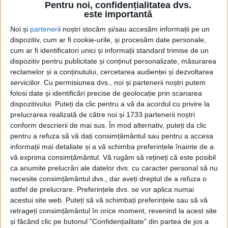
Pentru noi, confidențialitatea dvs.
Ștefan cel Mare, str. Vasile Bumbac și pe str.
este importantă
Mitropoliei – de la intersecția cu str. Ana Ipătescu, la
Noi și
parteneri
i noștri stocăm și/sau accesăm informații pe un
intersecția cu str. Ștefan cel Mare. Se va închide
dispozitiv, cum ar fi cookie-urile, și procesăm date personale,
circulația rutieră pe strada Nicolae Bălcescu –
cum ar fi identificatori unici și informații standard trimise de un
dispozitiv pentru publicitate și conținut personalizate, măsurarea
porțiunea cuprinsă între sensul giratoriu de la
reclamelor și a conținutului, cercetarea audienței și dezvoltarea
intersecția cu strada Ana Ipătescu și sensul giratoriu
serviciilor.
Cu permisiunea dvs., noi și partenerii noștri putem
de la intersecția cu strada Ciprian Porumbescu și
folosi date și identificări precise de geolocație prin scanarea
strada Meseriașilor, între orele 09.00-21.00. Se va
dispozitivului. Puteți da clic pentru a vă da acordul cu privire la
prelucrarea realizată de către noi și 1733 partenerii noștri
închide circulația rutieră pe strada Republicii, între
conform descrierii de mai sus. În mod alternativ, puteți da clic
orele 10.00-13.00.
pentru a refuza să vă dați consimțământul sau pentru a accesa
informații mai detaliate și a vă schimba preferințele înainte de a
Festivalul Internațional „Obiceiuri de Iarnă” va fi
vă exprima consimțământul.
Vă rugăm să rețineți că este posibil
transmis în direct pe paginile de Facebook ale
ca anumite prelucrări ale datelor dvs. cu caracter personal să nu
Consiliului Județean Suceava și Centrului Cultural
necesite consimțământul dvs., dar aveți dreptul de a refuza o
astfel de prelucrare. Preferințele dvs. se vor aplica numai
Bucovina.
acestui site web. Puteți să vă schimbați preferințele sau să vă
retrageți consimțământul în orice moment, revenind la acest site
La ediția din acest an și-au anunțat participarea 38
și făcând clic pe butonul "Confidențialitate" din partea de jos a
de formații, printre invitați numărîndu-se și