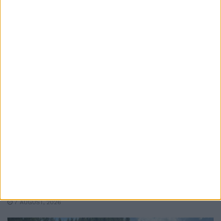
ACTUALITATE
Ghervazen Longher a reprezentat
comunitatea poloneză din România la un
eveniment dedicat președintelui Poloniei
7 AUGUST, 2026