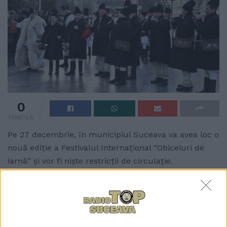
0
TRIMITERI
Pe 27 decembrie, în municipiul Suceava va avea loc o
nouă ediție a Festivalul Internațional “Obiceiuri de
iarnă” și vor fi niște restricții de circulație.
Conform Consiliului Județean Suceava,
organizatorul evenimentului, se va închide traficul
rutier, între orele 09.00-13.00, pe traseul paradei –
str. Curtea Domnească, str. Nicolae Bălcescu, str.