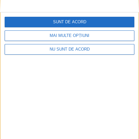
ACTUALITATE
SUNT DE ACORD
Ghervazen Longher a reprezentat
MAI MULTE OPȚIUNI
comunitatea poloneză din România la un
eveniment dedicat președintelui Poloniei
NU SUNT DE ACORD
7 AUGUST, 2026