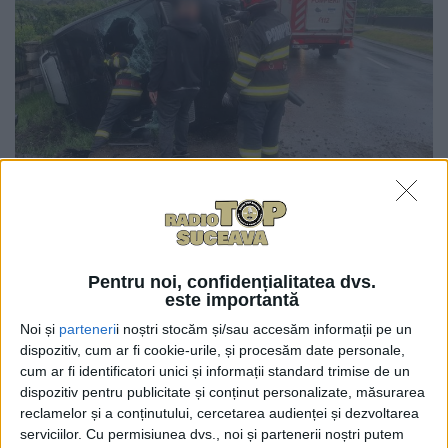
0
TRIMITERI
Astăzi, după ora 13.00, un microbuz s-a răsturnat pe
Pentru noi, confidențialitatea dvs.
raza comunei Drăgușeni. Au intervenit pompierii
este importantă
militari din cadrul Detașamentului Fălticeni cu o
Noi și
parteneri
i noștri stocăm și/sau accesăm informații pe un
autospecială pentru descarcerare și o ambulanță
dispozitiv, cum ar fi cookie-urile, și procesăm date personale,
SMURD B2, cu sprijinul a trei echipaje SAJ. La fața
cum ar fi identificatori unici și informații standard trimise de un
dispozitiv pentru publicitate și conținut personalizate, măsurarea
locului au fost identificate opt persoane, patru dintre
reclamelor și a conținutului, cercetarea audienței și dezvoltarea
acestea fiind monitorizate de cadrele medicale și
serviciilor.
Cu permisiunea dvs., noi și partenerii noștri putem
paramedicale. Un singur bărbat, în vîrstă de 43 de