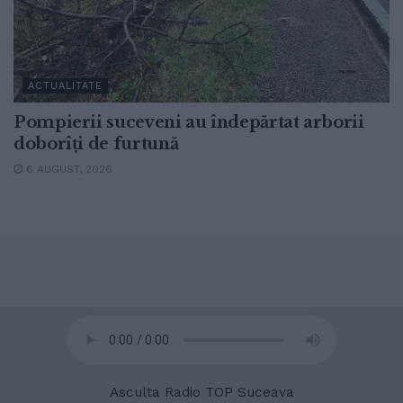
ACTUALITATE
Pompierii suceveni au îndepărtat arborii
doborîți de furtună
6 AUGUST, 2026
© 2020
Radio TOP Suceava 104 FM
Asculta Radio TOP Suceava