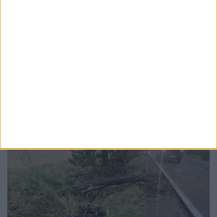
ACTUALITATE
Tricoul oficial al Festivalului Medieval,
ediție limitată, costă 40 de lei: ”Grăbește-te
repede, că și pe vremea lui Ștefan cel Mare
cele mai rîvnite lucruri dispăreau primele!”
7 AUGUST, 2026