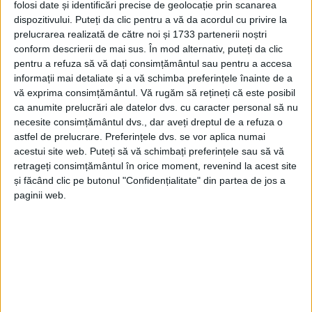
folosi date și identificări precise de geolocație prin scanarea
ani, conștient și cooperant, a fost transportat la spital
dispozitivului. Puteți da clic pentru a vă da acordul cu privire la
prelucrarea realizată de către noi și 1733 partenerii noștri
cu dureri la un membru superior.
conform descrierii de mai sus. În mod alternativ, puteți da clic
pentru a refuza să vă dați consimțământul sau pentru a accesa
informații mai detaliate și a vă schimba preferințele înainte de a
Tags:
Accident Drăgușeni
microbuz răsturnat
vă exprima consimțământul.
Vă rugăm să rețineți că este posibil
ca anumite prelucrări ale datelor dvs. cu caracter personal să nu
Articole
similare
necesite consimțământul dvs., dar aveți dreptul de a refuza o
astfel de prelucrare. Preferințele dvs. se vor aplica numai
acestui site web. Puteți să vă schimbați preferințele sau să vă
retrageți consimțământul în orice moment, revenind la acest site
și făcând clic pe butonul "Confidențialitate" din partea de jos a
paginii web.