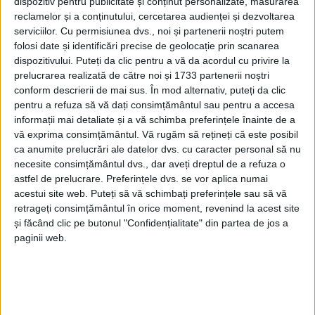
dispozitiv pentru publicitate și conținut personalizate, măsurarea
reclamelor și a conținutului, cercetarea audienței și dezvoltarea
serviciilor.
Cu permisiunea dvs., noi și partenerii noștri putem
folosi date și identificări precise de geolocație prin scanarea
dispozitivului. Puteți da clic pentru a vă da acordul cu privire la
Un camion și un autoturism au fost implicate într-un
prelucrarea realizată de către noi și 1733 partenerii noștri
accident rutier care a avut loc, miercuri dimineață, la
conform descrierii de mai sus. În mod alternativ, puteți da clic
ieșirea din Ilișești spre Păltinoasa, pe fondul unei
pentru a refuza să vă dați consimțământul sau pentru a accesa
pătrunderi pe contrasens.
informații mai detaliate și a vă schimba preferințele înainte de a
vă exprima consimțământul.
Vă rugăm să rețineți că este posibil
ca anumite prelucrări ale datelor dvs. cu caracter personal să nu
Pompierii militari ajunși la fața locului au
necesite consimțământul dvs., dar aveți dreptul de a refuza o
constatat că femeia de la volanul autoturismului a
astfel de prelucrare. Preferințele dvs. se vor aplica numai
fost rănită. Aceasta a fost preluată de paramedicii
acestui site web. Puteți să vă schimbați preferințele sau să vă
SMURD, pentru îngrijiri medicale.
retrageți consimțământul în orice moment, revenind la acest site
și făcând clic pe butonul "Confidențialitate" din partea de jos a
Polițiștii rutieri au demarat cercetări la fața locului,
paginii web.
pentru a stabili cum s-a produs accidentul.
Tags:
Accident
Accident Ilișești