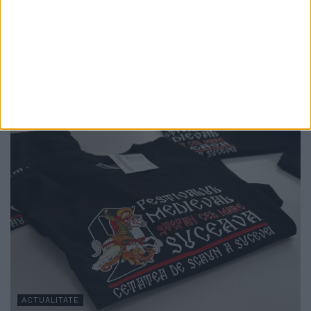
Andrei Tiperciuc: După atît timp petrecut
în tehnologie și telefoane, copiii încep să
observe lucruri simple: vîntul, o frunză care
cade, sunetele din natură
7 AUGUST, 2026
ACTUALITATE