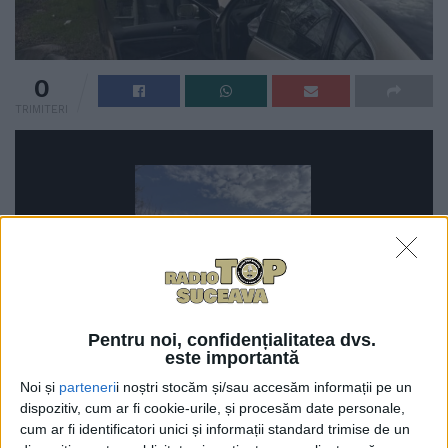
0
TRIMITERI
Pentru noi, confidențialitatea dvs.
este importantă
-
+
1
of 2
Noi și
parteneri
i noștri stocăm și/sau accesăm informații pe un
dispozitiv, cum ar fi cookie-urile, și procesăm date personale,
cum ar fi identificatori unici și informații standard trimise de un