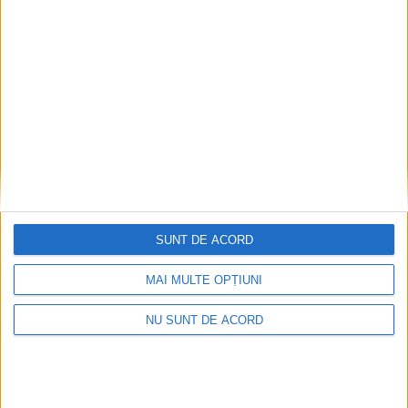
Academiei de Baschet Phoenix Suceava: Nu
s-au născut mai puțin sportivi decît noi.
Societatea s-a schimbat. Sportul este o joacă
pe care nu o mai facem atît de mult cum o
făceam înainte, afară
8 AUGUST, 2026
SUNT DE ACORD
MAI MULTE OPȚIUNI
NU SUNT DE ACORD
ACTUALITATE