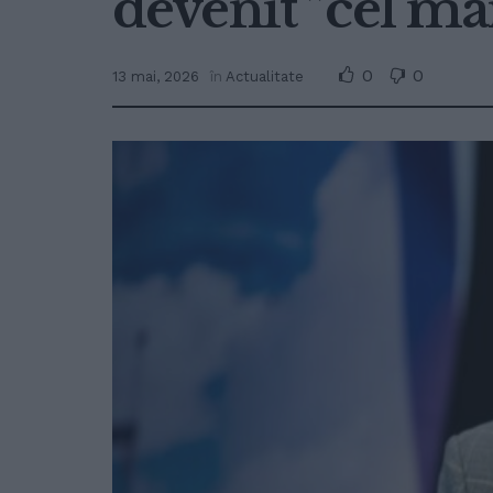
devenit ”cel ma
0
0
13 mai, 2026
în
Actualitate