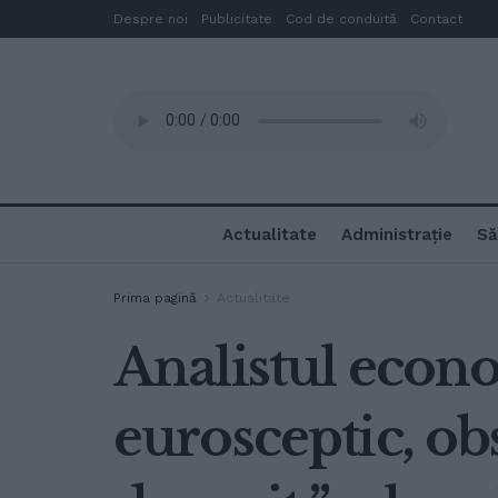
Despre noi
Publicitate
Cod de conduită
Contact
Actualitate
Administrație
Să
Prima pagină
Actualitate
Analistul econo
eurosceptic, o