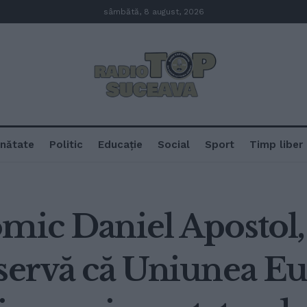
sâmbătă, 8 august, 2026
nătate
Politic
Educație
Social
Sport
Timp liber
mic Daniel Apostol,
bservă că Uniunea E