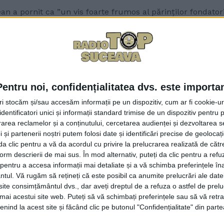
n a pornit ca ”un vis foarte frumos al părinților fondatori 
inia sa, valorile inițiale au fost treptat umbrite de o biroc
uităm valorile inițiale ale părinților fondatori, care ne-au
rocrația instituțională de la Bruxelles sufocă economia re
Pentru noi, confidențialitatea dvs. este importa
tri stocăm și/sau accesăm informații pe un dispozitiv, cum ar fi cookie-u
umărului mare de structuri administrative și de reglement
dentificatori unici și informații standard trimise de un dispozitiv pentru p
acestui sistem. În opinia sa, Uniunea Europeană a pierdut 
rea reclamelor și a conținutului, cercetarea audienței și dezvoltarea ser
 și partenerii noștri putem folosi date și identificări precise de geoloca
i da clic pentru a vă da acordul cu privire la prelucrarea realizată de cătr
form descrierii de mai sus. În mod alternativ, puteți da clic pentru a refu
nventator de reglementări”, a afirmat Daniel Apostol, ad
entru a accesa informații mai detaliate și a vă schimba preferințele în
tivității, în nici un caz cele ale puterii financiare de inves
ntul.
Vă rugăm să rețineți că este posibil ca anumite prelucrări ale date
te consimțământul dvs., dar aveți dreptul de a refuza o astfel de prelu
umai acestui site web. Puteți să vă schimbați preferințele sau să vă ret
e la nivel european a modului de coordonare interstatală ș
nind la acest site și făcând clic pe butonul "Confidențialitate" din parte
ai eficiente”.