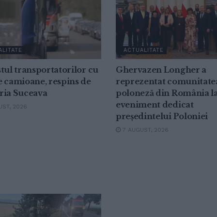
ALITATE
ACTUALITATE
tul transportatorilor cu
Ghervazen Longher a
e camioane, respins de
reprezentat comunitate
ria Suceava
poloneză din România l
eveniment dedicat
ST, 2026
președintelui Poloniei
7 AUGUST, 2026