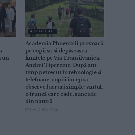
ACTUALITATE
Academia Phoenix îi provoacă
a
pe copii să-și depășească
a un
limitele pe Via Transilvanica.
Andrei Tiperciuc: După atît
timp petrecut în tehnologie și
telefoane, copiii încep să
observe lucruri simple: vîntul,
o frunză care cade, sunetele
din natură
7 AUGUST, 2026