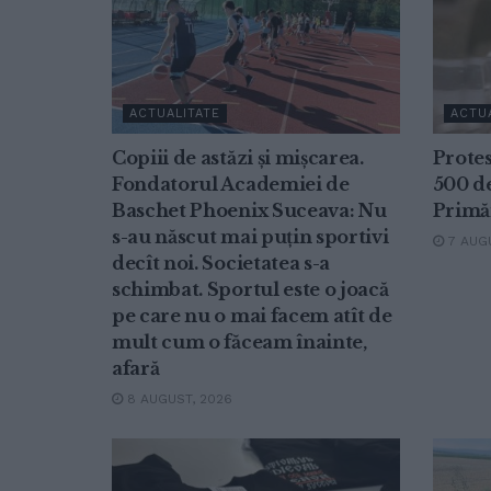
ACTUALITATE
ACTU
Copiii de astăzi și mișcarea.
Protes
Fondatorul Academiei de
500 d
Baschet Phoenix Suceava: Nu
Primă
s-au născut mai puțin sportivi
7 AUGU
decît noi. Societatea s-a
schimbat. Sportul este o joacă
pe care nu o mai facem atît de
mult cum o făceam înainte,
afară
8 AUGUST, 2026