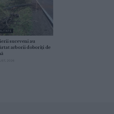
ALITATE
erii suceveni au
rtat arborii doborîți de
nă
ST, 2026