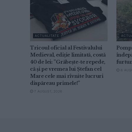
ACTUALITATE
ACTU
Tricoul oficial al Festivalului
Pompi
Medieval, ediție limitată, costă
îndepă
40 de lei: ”Grăbește-te repede,
furtu
că și pe vremea lui Ștefan cel
6 AUGU
Mare cele mai rîvnite lucruri
dispăreau primele!”
7 AUGUST, 2026