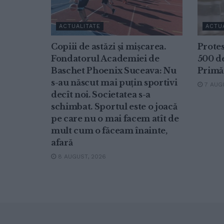
ACTUALITATE
ACTU
Copiii de astăzi și mișcarea.
Protes
Fondatorul Academiei de
500 d
Baschet Phoenix Suceava: Nu
Primă
s-au născut mai puțin sportivi
7 AUGU
decît noi. Societatea s-a
schimbat. Sportul este o joacă
pe care nu o mai facem atît de
mult cum o făceam înainte,
afară
8 AUGUST, 2026