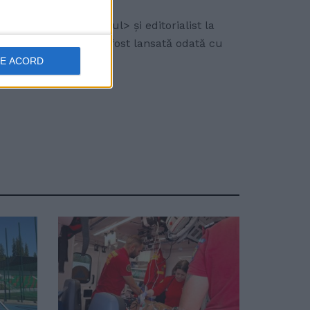
toral la <Economistul> și editorialist la
celași nume și care a fost lansată odată cu
DE ACORD