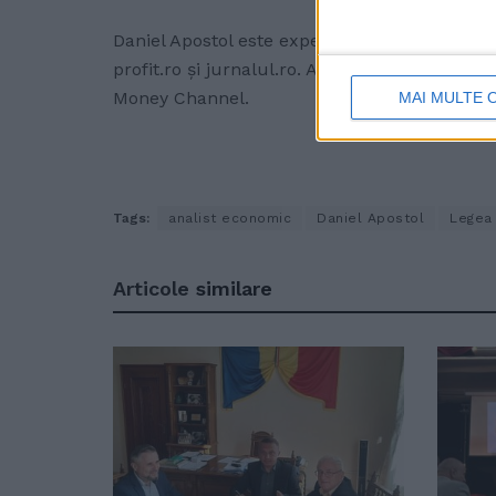
Daniel Apostol este expert în politici public
profit.ro și jurnalul.ro. Analistul economic 
Money Channel.
MAI MULTE 
Tags:
analist economic
Daniel Apostol
Legea 
Articole
similare