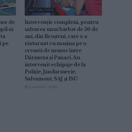
ACTUALITATE
nor de
Intervenție complexă, pentru
pil să
salvarea unui bărbat de 36 de
sta
ani, din Broșteni, care s-a
i pe
răsturnat cu mașina pe o
creastă de munte între
Dârmoxa și Panaci. Au
intervenit echipaje de la
Poliție, Jandarmerie,
Salvamont, SAJ și ISU
8 AUGUST, 2026