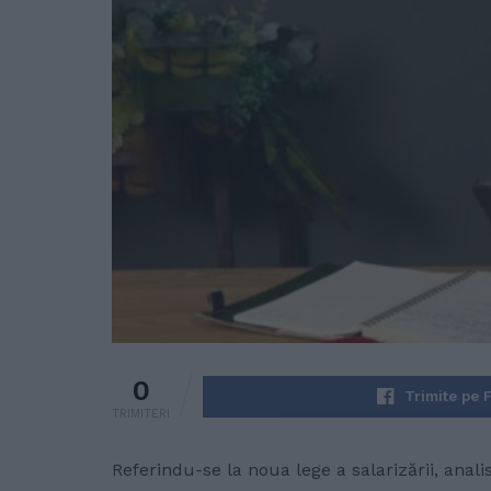
0
Trimite pe 
TRIMITERI
Referindu-se la noua lege a salarizării, ana