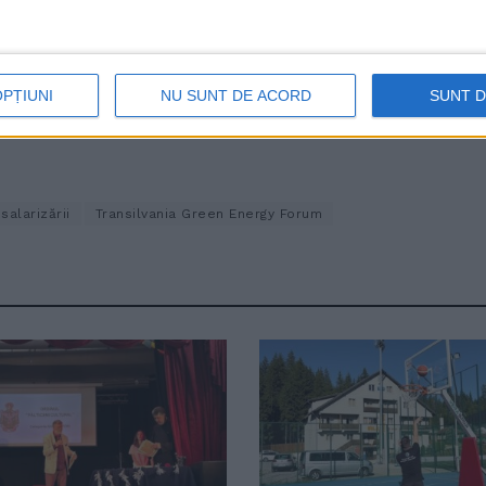
e, prim-vicepreședinte ASPES. De asemenea, este director edi
scrie și pentru New Money, site-ul care ține de revista cu a
OPȚIUNI
NU SUNT DE ACORD
SUNT 
salarizării
Transilvania Green Energy Forum