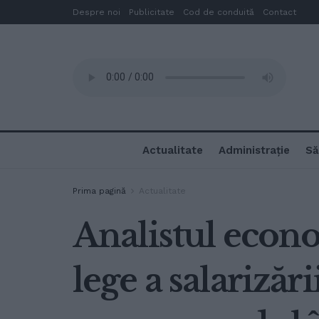
Despre noi
Publicitate
Cod de conduită
Contact
Actualitate
Administrație
Să
Prima pagină
Actualitate
Analistul econ
lege a salarizăr