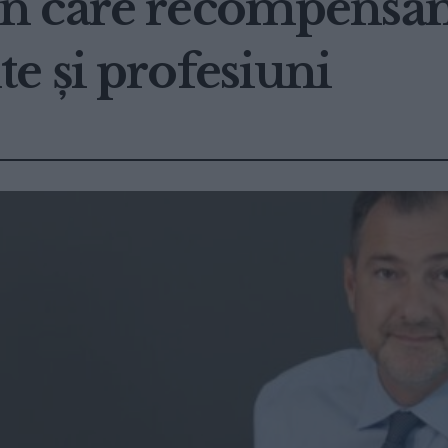
în care recompens
e și profesiuni