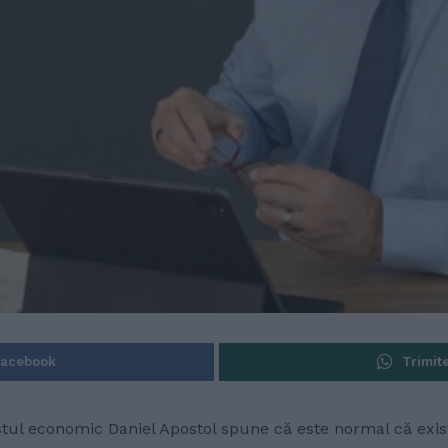
Facebook
Trimit
listul economic Daniel Apostol spune că este normal că exis