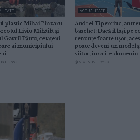
ALITATE
ACTUALITATE
ul plastic Mihai Pînzaru-
Andrei Tiperciuc, antre
reotul Liviu Mihăilă și
baschet: Dacă îl lași pe co
l Gavril Pătru, cetățeni
renunțe foarte ușor, ace
oare ai municipiului
poate deveni un model ș
eni
viitor, în orice domeniu
ST, 2026
9 AUGUST, 2026