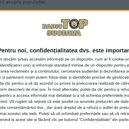
ct asupra populației.
omnul Apostol a declarat:
e. În mod particular, această nouă lege a salarizării nu 
Pentru noi, confidențialitatea dvs. este importa
s-a pornit este controversat, este negat de unele categorii 
tri stocăm și/sau accesăm informații pe un dispozitiv, cum ar fi cookie-u
are recompensăm munca mai multor segmente și profesiuni
dentificatori unici și informații standard trimise de un dispozitiv pentru p
ierilor bugetare la capitolul salarizare. De aici, sigur că 
rea reclamelor și a conținutului, cercetarea audienței și dezvoltarea ser
 și partenerii noștri putem folosi date și identificări precise de geoloca
ei de aplicare. Nu știu cum să spun, ca să fiu cinstit, nu ș
i da clic pentru a vă da acordul cu privire la prelucrarea realizată de cătr
cut-o”.
form descrierii de mai sus. În mod alternativ, puteți da clic pentru a refu
entru a accesa informații mai detaliate și a vă schimba preferințele în
uj, la Transilvania Green Energy Forum, ”cel mai mare eveni
ntul.
Vă rugăm să rețineți că este posibil ca anumite prelucrări ale date
te consimțământul dvs., dar aveți dreptul de a refuza o astfel de prelu
e două zile și jumătate care reunește în dezbaterele lui r
umai acestui site web. Puteți să vă schimbați preferințele sau să vă ret
 și furnizare de energie, dar și din industriile colaterale”
nind la acest site și făcând clic pe butonul "Confidențialitate" din parte
energiei dintr-o marfă într-o adevărată armă geopolitică”