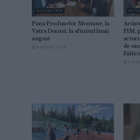
ACTUALITATE
ACTU
Piața Produselor Montane, la
Artist
Vatra Dornei, la sfîrșitul lunii
PIM, p
august
actoru
de on
9 AUGUST, 2026
Făltic
9 AUGU