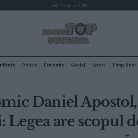
luni, 10 august, 2026
nătate
Politic
Educație
Social
Sport
Timp liber
omic Daniel Apostol
ii: Legea are scopul d