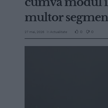
cumva modul 
multor segment
0
0
27 mai, 2026
în
Actualitate