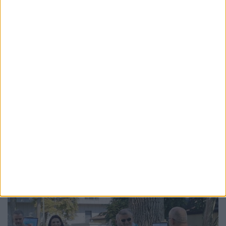
ACTUALITATE
Trupa Bucovina va deschide Festivalul
Medieval cu un concert la Cetatea de Scaun
a Sucevei: ”O întîlnire între istorie și metal,
acolo unde ecoul veacurilor se împletește
cu energia prezentului”
6 AUGUST, 2026