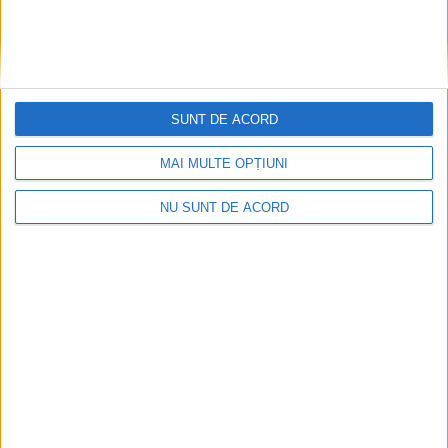
SUNT DE ACORD
ACTUALITATE
MAI MULTE OPȚIUNI
Medic veterinar din Berchișești, reținut
într-un dosar privind uciderea fără drept a
NU SUNT DE ACORD
unor cîini dintr-un adăpost privat
6 AUGUST, 2026