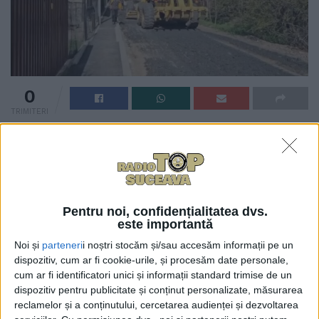
0
TRIMITERI
Primăria Municipiului Suceava anunță că au început
lucrările de reabilitare a carosabilului pe strada Ion
Luca Caragiale, în cartierul Ițcani. Potrivit
reprezentanților municipalității sucevene,
”intervenția vizează o porțiune de aproximativ 400 de
Pentru noi, confidențialitatea dvs.
este importantă
metri, care va fi asfaltată pentru a îmbunătăți
condițiile de trafic și siguranța rutieră”.
Noi și
parteneri
i noștri stocăm și/sau accesăm informații pe un
dispozitiv, cum ar fi cookie-urile, și procesăm date personale,
cum ar fi identificatori unici și informații standard trimise de un
Aceste lucrări fac parte din programul de
dispozitiv pentru publicitate și conținut personalizate, măsurarea
reabilitare a infrastructurii rutiere desfășurat la
reclamelor și a conținutului, cercetarea audienței și dezvoltarea
nivelul întregului municipiu.