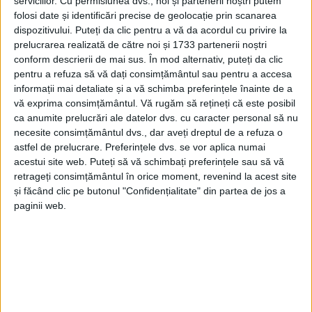
serviciilor.
Cu permisiunea dvs., noi și partenerii noștri putem
folosi date și identificări precise de geolocație prin scanarea
”Ne cerem scuze pentru disconfortul creat pe durata
dispozitivului. Puteți da clic pentru a vă da acordul cu privire la
lucrărilor și le mulțumim cetățenilor pentru
prelucrarea realizată de către noi și 1733 partenerii noștri
conform descrierii de mai sus. În mod alternativ, puteți da clic
înțelegere”, se mai arată în mesajul Primăriei
pentru a refuza să vă dați consimțământul sau pentru a accesa
Suceava.
informații mai detaliate și a vă schimba preferințele înainte de a
vă exprima consimțământul.
Vă rugăm să rețineți că este posibil
Tags:
Ițcani
lucrări de reabilitare
ca anumite prelucrări ale datelor dvs. cu caracter personal să nu
Strada Ion Luca Caragiale Ițcani
necesite consimțământul dvs., dar aveți dreptul de a refuza o
astfel de prelucrare. Preferințele dvs. se vor aplica numai
acestui site web. Puteți să vă schimbați preferințele sau să vă
Articole
similare
retrageți consimțământul în orice moment, revenind la acest site
și făcând clic pe butonul "Confidențialitate" din partea de jos a
paginii web.