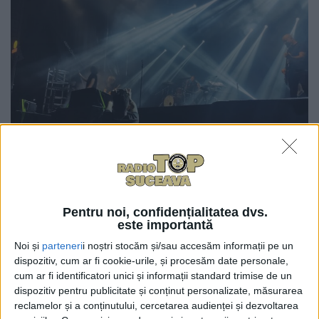
0
TRIMITERI
Cea de-a VI-a ediție a Festivalului ”Bucovina
Motorfest” va avea loc pe platoul Cetății de Scaun a
Pentru noi, confidențialitatea dvs.
este importantă
Sucevei în perioada 9-11 august. Primăria va aloca
pentru acest eveniment 120.000 de lei. Suma ar
Noi și
parteneri
i noștri stocăm și/sau accesăm informații pe un
dispozitiv, cum ar fi cookie-urile, și procesăm date personale,
urma să fie aprobată în ședința Consiliului Local de
cum ar fi identificatori unici și informații standard trimise de un
vineri, 28 iunie, cînd ar urma să se încheie
dispozitiv pentru publicitate și conținut personalizate, măsurarea
parteneriatul cu Asociația Legio Phoenix MC Suceava,
reclamelor și a conținutului, cercetarea audienței și dezvoltarea
organizatorul festivalului. Proiectul de hotărîre care