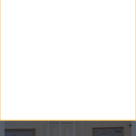
ACTUALITATE
Protestul transportatorilor cu 500 de
camioane, respins de Primăria Suceava
7 AUGUST, 2026