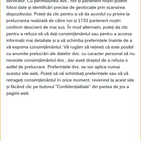
serviciilor.
Cu permisiunea dvs., noi și partenerii noștri putem
folosi date și identificări precise de geolocație prin scanarea
se va supune aprobării a fost inițiat de primarul Ion
dispozitivului. Puteți da clic pentru a vă da acordul cu privire la
Lungu. Pe lîngă concerte de rock, și numai, vor fi
prelucrarea realizată de către noi și 1733 partenerii noștri
parade și expoziții de motoare, jocuri interactive și o
conform descrierii de mai sus. În mod alternativ, puteți da clic
tombolă.
pentru a refuza să vă dați consimțământul sau pentru a accesa
informații mai detaliate și a vă schimba preferințele înainte de a
vă exprima consimțământul.
Vă rugăm să rețineți că este posibil
Tags:
Ion Lungu
Motorfest Cetatea de Scaun a Sucevei
ca anumite prelucrări ale datelor dvs. cu caracter personal să nu
necesite consimțământul dvs., dar aveți dreptul de a refuza o
Primăria Suceava
astfel de prelucrare. Preferințele dvs. se vor aplica numai
acestui site web. Puteți să vă schimbați preferințele sau să vă
retrageți consimțământul în orice moment, revenind la acest site
Articole
similare
și făcând clic pe butonul "Confidențialitate" din partea de jos a
paginii web.