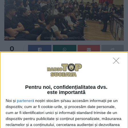
0
TRIMITERI
Timp de trei zile, polițiștii de frontieră suceveni,
alături de elevi ai Școlii de Pregătire a Agenților
Poliției de Frontieră ”Avram Iancu” Oradea aflați în
stagiu de practică la Suceava, au participat la
Pentru noi, confidențialitatea dvs.
este importantă
activități de promovare a uniformei de polițist de
Noi și
parteneri
i noștri stocăm și/sau accesăm informații pe un
frontieră la licee din Siret, Rădăuți, Vicovu de Sus și
dispozitiv, cum ar fi cookie-urile, și procesăm date personale,
Suceava.
cum ar fi identificatori unici și informații standard trimise de un
dispozitiv pentru publicitate și conținut personalizate, măsurarea
Liceenilor li s-a explicat ce presupune o carieră
reclamelor și a conținutului, cercetarea audienței și dezvoltarea