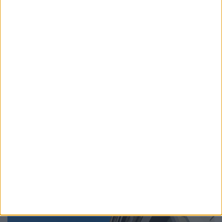
ACTUALITATE
Pompierii suceveni au îndepărtat arborii
doborîți de furtună
6 AUGUST, 2026