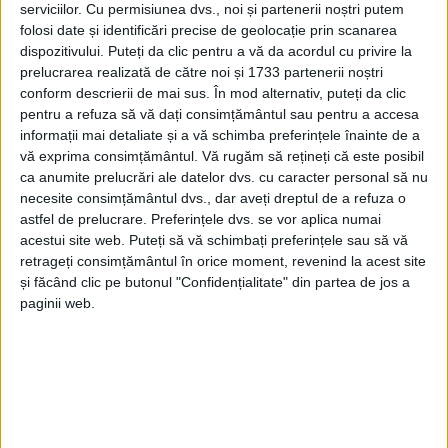
în acest domeniu și avantajele unei astfel de profesii.
serviciilor.
Cu permisiunea dvs., noi și partenerii noștri putem
folosi date și identificări precise de geolocație prin scanarea
Elevii au primit detalii cu privire la admiterea în
dispozitivului. Puteți da clic pentru a vă da acordul cu privire la
cadrul Academiei de Poliție ,,Alexandru Ioan Cuza”
prelucrarea realizată de către noi și 1733 partenerii noștri
conform descrierii de mai sus. În mod alternativ, puteți da clic
București, unde se pregătesc viitorii ofițeri, respectiv
pentru a refuza să vă dați consimțământul sau pentru a accesa
Școlii de Pregătire a Agenților Poliției de Frontieră
informații mai detaliate și a vă schimba preferințele înainte de a
,,Avram Iancu” Oradea.
vă exprima consimțământul.
Vă rugăm să rețineți că este posibil
ca anumite prelucrări ale datelor dvs. cu caracter personal să nu
necesite consimțământul dvs., dar aveți dreptul de a refuza o
astfel de prelucrare. Preferințele dvs. se vor aplica numai
Tags:
liceeni suceveni
polițiști de frontieră
acestui site web. Puteți să vă schimbați preferințele sau să vă
retrageți consimțământul în orice moment, revenind la acest site
uniformă de polițist de frontieră
și făcând clic pe butonul "Confidențialitate" din partea de jos a
paginii web.
Articole
similare