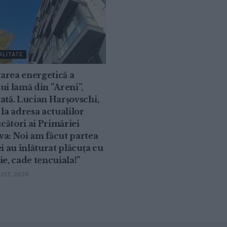
ALITATE
area energetică a
ui lamă din ”Areni”,
ată. Lucian Harșovschi,
 la adresa actualilor
ători ai Primăriei
a: Noi am făcut partea
ei au înlăturat plăcuța cu
ie, cade tencuiala!”
ST, 2026