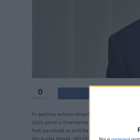
0
Trimite pe 
TRIMITERI
În şedinţa extraordinară de astăzi, Consili
2022 pentru finanțarea unor cheltuieli urgen
fost aprobată la solicitarea Prefecturii și 
din suma totală, 360.000 lei vor fi utilizate
Noi și
parteneri
i noș