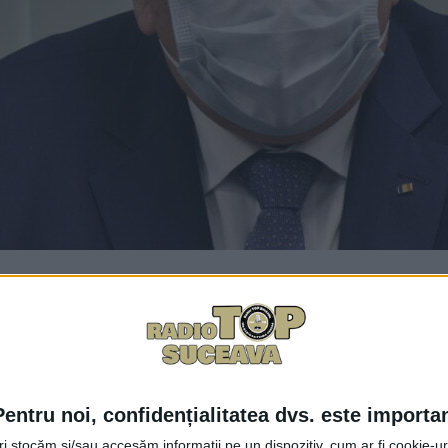
Facebook
Trimit
ul Județean Suceava a aprobat alocarea sumei de 480.000 d
te si neprevăzute, necesare operaționalizării taberelor m
Pentru noi, confidențialitatea dvs. este importa
Comitetului Județean pentru Situații de Urgență. Conform 
 ca ajutoare de urgență pentru populația afectată pe durata
tri stocăm și/sau accesăm informații pe un dispozitiv, cum ar fi cookie-u