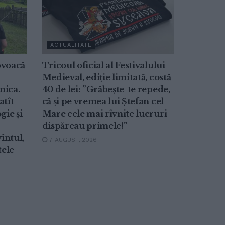
ACTUALITATE
ovoacă
Tricoul oficial al Festivalului
Medieval, ediție limitată, costă
nica.
40 de lei: ”Grăbește-te repede,
atît
că și pe vremea lui Ștefan cel
gie și
Mare cele mai rîvnite lucruri
dispăreau primele!”
întul,
7 AUGUST, 2026
tele