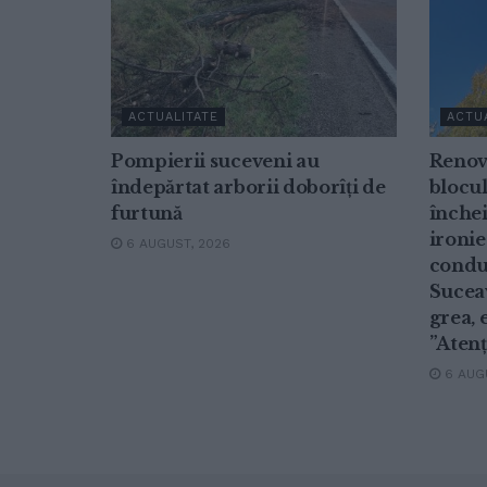
ACTUALITATE
ACTU
Pompierii suceveni au
Renov
îndepărtat arborii doborîți de
blocul
furtună
închei
ironie
6 AUGUST, 2026
conduc
Suceav
grea, 
”Atenț
6 AUGU