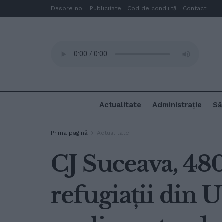
Despre noi
Publicitate
Cod de conduită
Contact
Actualitate
Administrație
Să
Prima pagină
Actualitate
CJ Suceava, 480
refugiaţii din 