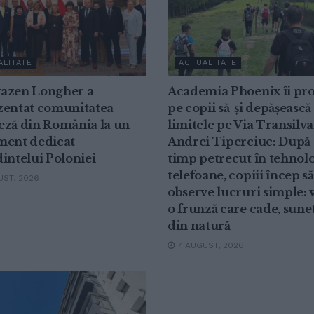
ALITATE
ACTUALITATE
azen Longher a
Academia Phoenix îi pr
zentat comunitatea
pe copii să-și depășească
eză din România la un
limitele pe Via Transilva
ment dedicat
Andrei Tiperciuc: După 
intelui Poloniei
timp petrecut în tehnolo
telefoane, copiii încep să
ST, 2026
observe lucruri simple: v
o frunză care cade, sune
din natură
7 AUGUST, 2026