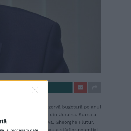
e pe Whatsapp
e lei din Fondul de rezervă bugetară pe anul
obile pentru refugiaţii din Ucraina. Suma a
ntă
preşedintelui CJ Suceava, Gheorghe Flutur,
 stărilor de urgență sau a stărilor potenţial
rile, și procesăm date