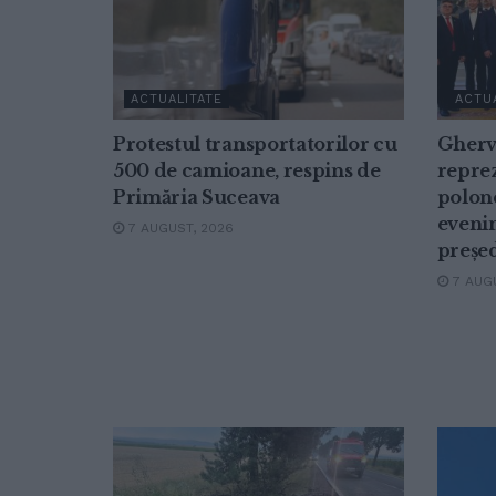
ACTUALITATE
ACTU
Protestul transportatorilor cu
Gherv
500 de camioane, respins de
repre
Primăria Suceava
polon
eveni
7 AUGUST, 2026
președ
7 AUGU