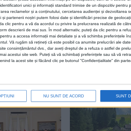
dentificatori unici și informații standard trimise de un dispozitiv pentru p
itoriul județului Suceava, iar 120.000 de lei pentru asigur
rea reclamelor și a conținutului, cercetarea audienței și dezvoltarea ser
ic pe durata stărilor de urgență sau a stărilor potențial g
 și partenerii noștri putem folosi date și identificări precise de geoloca
 Urgență al județului Suceava întrunit în ședință extraord
i da clic pentru a vă da acordul cu privire la prelucrarea realizată de cătr
i de Urgență și Inspectoratul General pentru Situații de Ur
form descrierii de mai sus. În mod alternativ, puteți da clic pentru a refu
entru a accesa informații mai detaliate și a vă schimba preferințele în
uații de Urgență „Bucovina” al județului Suceava a unui 
ntul.
Vă rugăm să rețineți că este posibil ca anumite prelucrări ale date
apă ar urma să fie alocate două tabere mobile în orașele Si
te consimțământul dvs., dar aveți dreptul de a refuza o astfel de prelu
e în proximitatea graniței cu Ucraina.
umai acestui site web. Puteți să vă schimbați preferințele sau să vă ret
nind la acest site și făcând clic pe butonul "Confidențialitate" din parte
a
OPȚIUNI
NU SUNT DE ACORD
SUNT 