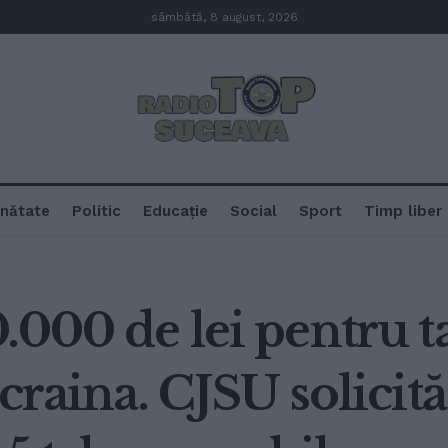
sâmbătă, 8 august, 2026
nătate
Politic
Educație
Social
Sport
Timp liber
.000 de lei pentru t
Ucraina. CJSU solici