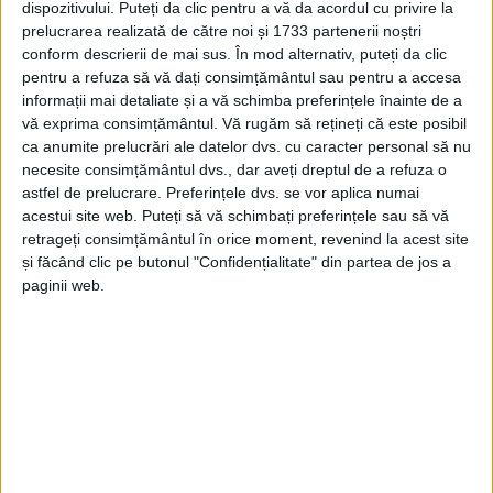
dispozitivului. Puteți da clic pentru a vă da acordul cu privire la
prelucrarea realizată de către noi și 1733 partenerii noștri
Articole
similare
conform descrierii de mai sus. În mod alternativ, puteți da clic
pentru a refuza să vă dați consimțământul sau pentru a accesa
informații mai detaliate și a vă schimba preferințele înainte de a
vă exprima consimțământul.
Vă rugăm să rețineți că este posibil
ca anumite prelucrări ale datelor dvs. cu caracter personal să nu
necesite consimțământul dvs., dar aveți dreptul de a refuza o
astfel de prelucrare. Preferințele dvs. se vor aplica numai
acestui site web. Puteți să vă schimbați preferințele sau să vă
retrageți consimțământul în orice moment, revenind la acest site
și făcând clic pe butonul "Confidențialitate" din partea de jos a
paginii web.
ACTUALITATE
Piața Produselor Montane, la Vatra Dornei,
la sfîrșitul lunii august