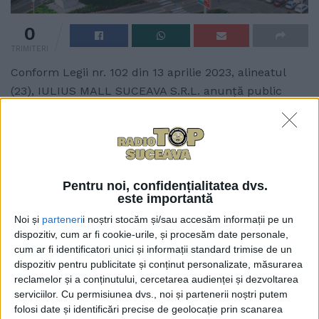
0
TRIMITERI
Conform Legii nr. 102 din 13 aprilie 2023, alineatul
(23), IULIUS MALL SUCEAVA S.R.L. anunță public
începerea lucrărilor de construire conform
Autorizației de Construire nr. 296 din 06.07.2026
emisă de Primăria Municipiului Suceava cu titlul:
“Modificare temă de proiectare în timpul execuției
lucrărilor autorizate cu A.C. nr. 311 din 08.08.2024,
Pentru noi, confidențialitatea dvs.
este importantă
constând în reconfigurarea parcării și a circulațiilor
din interiorul parcării, modificări ale amenajării
Noi și
parteneri
i noștri stocăm și/sau accesăm informații pe un
dispozitiv, cum ar fi cookie-urile, și procesăm date personale,
peisagistice, modificări la nivelul sistematizării
cum ar fi identificatori unici și informații standard trimise de un
verticale.” situată pe strada Calea Unirii nr. 22,
dispozitiv pentru publicitate și conținut personalizate, măsurarea
Suceava.
reclamelor și a conținutului, cercetarea audienței și dezvoltarea
serviciilor.
Cu permisiunea dvs., noi și partenerii noștri putem
folosi date și identificări precise de geolocație prin scanarea