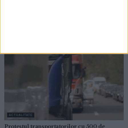
Societatea s-a schimbat. Sportul este o joacă
pe care nu o mai facem atît de mult cum o
făceam înainte, afară
8 AUGUST, 2026
ACTUALITATE
Protestul transportatorilor cu 500 de