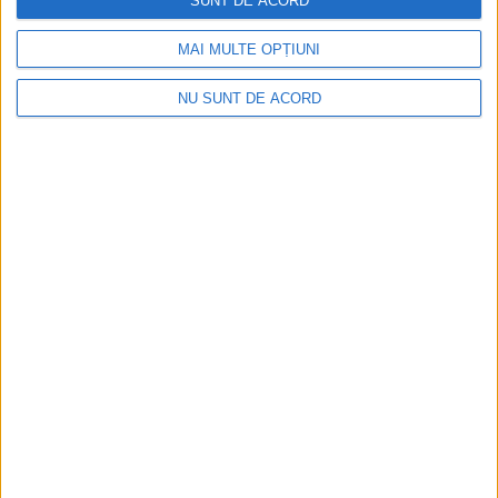
SUNT DE ACORD
MAI MULTE OPȚIUNI
NU SUNT DE ACORD
ACTUALITATE
Intervenție complexă, pentru salvarea unui
bărbat de 36 de ani, din Broșteni, care s-a
răsturnat cu mașina pe o creastă de munte
între Dârmoxa și Panaci. Au intervenit
echipaje de la Poliție, Jandarmerie,