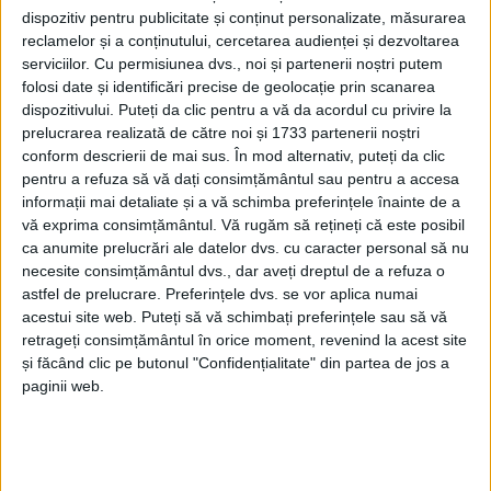
dispozitiv pentru publicitate și conținut personalizate, măsurarea
reclamelor și a conținutului, cercetarea audienței și dezvoltarea
-
+
serviciilor.
Cu permisiunea dvs., noi și partenerii noștri putem
1
of 2
folosi date și identificări precise de geolocație prin scanarea
dispozitivului. Puteți da clic pentru a vă da acordul cu privire la
prelucrarea realizată de către noi și 1733 partenerii noștri
conform descrierii de mai sus. În mod alternativ, puteți da clic
pentru a refuza să vă dați consimțământul sau pentru a accesa
informații mai detaliate și a vă schimba preferințele înainte de a
vă exprima consimțământul.
Vă rugăm să rețineți că este posibil
Elevii din clasa a II-a E de la Școala Gimnazială nr. 3
ca anumite prelucrări ale datelor dvs. cu caracter personal să nu
din Suceava au adunat haine, încălțăminte, jucării și
necesite consimțământul dvs., dar aveți dreptul de a refuza o
dulciuri în cadrul proiectului ”Cadoul din cutia cu
astfel de prelucrare. Preferințele dvs. se vor aplica numai
acestui site web. Puteți să vă schimbați preferințele sau să vă
pantofi” inițiat de Institutul Bucovina. Cadourile vor
retrageți consimțământul în orice moment, revenind la acest site
ajunge la 44 de copii care provin din familii cu
și făcând clic pe butonul "Confidențialitate" din partea de jos a
probleme financiare. 19 copii de la Școala 3 însoțiți
paginii web.
de învățătoarea lor, Elena Teodorescu, și de două
mame au fost cu colinda la Radio Top, unde au
interpretat patru cîntece. Copiii au mai colindat la
Consiliul Județean și alături de copii cu sindromul