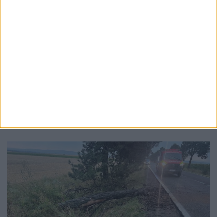
ACTUALITATE
Tricoul oficial al Festivalului Medieval,
ediție limitată, costă 40 de lei: ”Grăbește-te
repede, că și pe vremea lui Ștefan cel Mare
cele mai rîvnite lucruri dispăreau primele!”
7 AUGUST, 2026