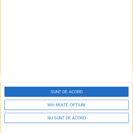
ACTUALITATE
Protestul transportatorilor cu 500 de
camioane, respins de Primăria Suceava
7 AUGUST, 2026
SUNT DE ACORD
MAI MULTE OPȚIUNI
NU SUNT DE ACORD