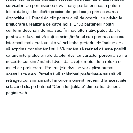
solare şi fotovoltaice pentru asigurarea necesarului
serviciilor.
Cu permisiunea dvs., noi și partenerii noștri putem
de energie şi apă caldă din surse regenerabile, iar
folosi date și identificări precise de geolocație prin scanarea
anvelopa clădirii va fi foarte bine izolată termic, cu
dispozitivului. Puteți da clic pentru a vă da acordul cu privire la
prelucrarea realizată de către noi și 1733 partenerii noștri
uşi şi geamuri izolante. Deputatul Gheorghiu a mai
conform descrierii de mai sus. În mod alternativ, puteți da clic
spus: „Aceste creşe vor reduce impactul
pentru a refuza să vă dați consimțământul sau pentru a accesa
fenomenului de efect de seră, iar clădirile vor avea
informații mai detaliate și a vă schimba preferințele înainte de a
sisteme inteligente, digitale de management al
vă exprima consimțământul.
Vă rugăm să rețineți că este posibil
ca anumite prelucrări ale datelor dvs. cu caracter personal să nu
acestor resurse, şi, în acest fel, cheltuielile vor fi
necesite consimțământul dvs., dar aveți dreptul de a refuza o
mici”.
astfel de prelucrare. Preferințele dvs. se vor aplica numai
acestui site web. Puteți să vă schimbați preferințele sau să vă
retrageți consimțământul în orice moment, revenind la acest site
și făcând clic pe butonul "Confidențialitate" din partea de jos a
Tags:
Bogdan Gheorghiu
creșe
Suceava
paginii web.
Articole
similare