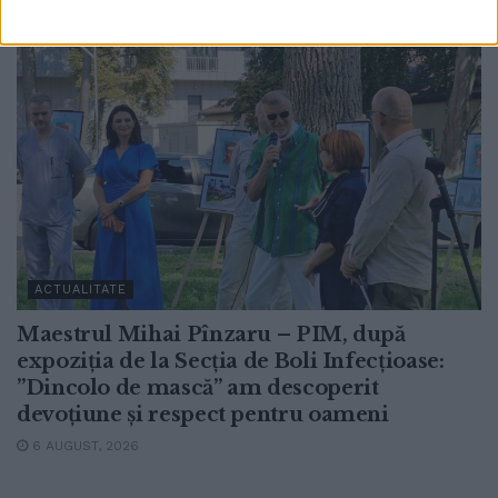
ACTUALITATE
Maestrul Mihai Pînzaru – PIM, după
expoziția de la Secția de Boli Infecțioase:
”Dincolo de mască” am descoperit
devoțiune și respect pentru oameni
6 AUGUST, 2026