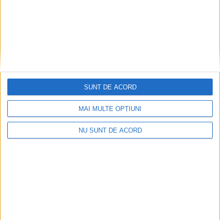
SUNT DE ACORD
MAI MULTE OPȚIUNI
ACTUALITATE
NU SUNT DE ACORD
Medic veterinar din Berchișești, reținut
într-un dosar privind uciderea fără drept a
unor cîini dintr-un adăpost privat
6 AUGUST, 2026