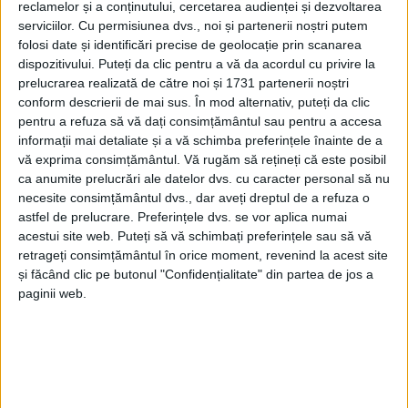
reclamelor și a conținutului, cercetarea audienței și dezvoltarea
aveam cum să scot trei tone de roșii pînă la 18 iulie
serviciilor.
Cu permisiunea dvs., noi și partenerii noștri putem
fără să le chimizez”. Domnul Mătrășoaie a mai spus
folosi date și identificări precise de geolocație prin scanarea
că de trei săptămîni recoltează roșiile, iar pînă acum
dispozitivului. Puteți da clic pentru a vă da acordul cu privire la
prelucrarea realizată de către noi și 1731 partenerii noștri
a strîns cam o tonă. Legumicultorul sucevean a
conform descrierii de mai sus. În mod alternativ, puteți da clic
adăugat că un kilogram de roșii se vinde cu doi pînă
pentru a refuza să vă dați consimțământul sau pentru a accesa
la cinci lei, funcție de sortiment și de calitate.
informații mai detaliate și a vă schimba preferințele înainte de a
Totodată, el a precizat că oamenii nu prea cumpără
vă exprima consimțământul.
Vă rugăm să rețineți că este posibil
tomate acum, deoarece încă nu a început sezonul
ca anumite prelucrări ale datelor dvs. cu caracter personal să nu
necesite consimțământul dvs., dar aveți dreptul de a refuza o
pentru bulioane și sucuri de roșii. Întrebat cum îi
astfel de prelucrare. Preferințele dvs. se vor aplica numai
merge vînzarea de roșii în tîrgul de la Verești, unde
acestui site web. Puteți să vă schimbați preferințele sau să vă
Vasile Mătrășoaie merge cu marfă în fiecare
retrageți consimțământul în orice moment, revenind la acest site
duminică, acesta a răspuns: „Nu bine. Oamenii vin la
și făcând clic pe butonul "Confidențialitate" din partea de jos a
paginii web.
tîrg mai mult la mici și la căscat gura”.
Tags:
Tîrgul de la Verești
Vasile Mătrășoaie