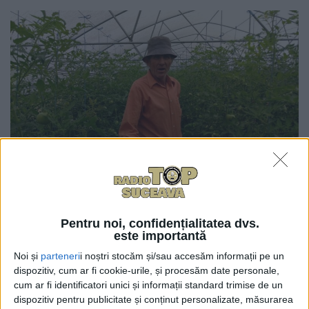
0
TRIMITERI
Într-o intervenție telefonică la Radio Top,
Pentru noi, confidențialitatea dvs.
legumicultorul Vasile Mătrășoaie din comuna
este importantă
Dumbrăveni a apreciat că va fi o criză de tomate din
Noi și
parteneri
i noștri stocăm și/sau accesăm informații pe un
cauza costurilor de producție și a lipsei forței de
dispozitiv, cum ar fi cookie-urile, și procesăm date personale,
muncă specializate. În același timp, el a amintit că s-
cum ar fi identificatori unici și informații standard trimise de un
dispozitiv pentru publicitate și conținut personalizate, măsurarea
a retras din programul <Tomata> și a menționat: „Nu