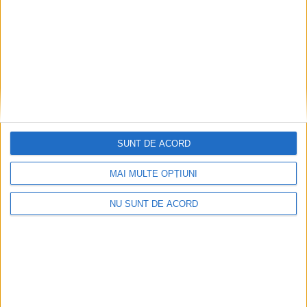
acolo unde ecoul veacurilor se împletește
cu energia prezentului”
6 AUGUST, 2026
SUNT DE ACORD
MAI MULTE OPȚIUNI
NU SUNT DE ACORD
ACTUALITATE
Maestrul Mihai Pînzaru – PIM, după