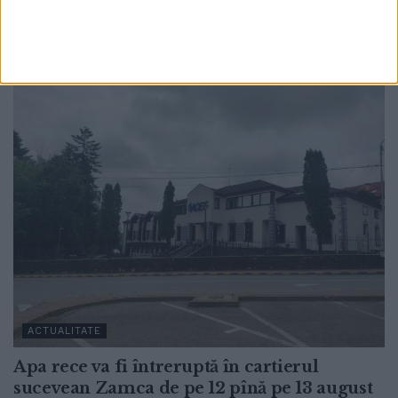
seceta cresc riscul de incendii și pierderi în
agricultură
6 AUGUST, 2026
ACTUALITATE
Apa rece va fi întreruptă în cartierul
sucevean Zamca de pe 12 pînă pe 13 august