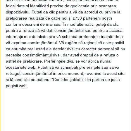
udătură”. Evenimentele vor începe la ora 10.00.
folosi date și identificări precise de geolocație prin scanarea
dispozitivului. Puteți da clic pentru a vă da acordul cu privire la
prelucrarea realizată de către noi și 1733 partenerii noștri
Tags:
Dumitru Gulei
fasole cu cîrnați
conform descrierii de mai sus. În mod alternativ, puteți da clic
Înălțarea Domnului
Ipotești
Ziua Eroilor
pentru a refuza să vă dați consimțământul sau pentru a accesa
informații mai detaliate și a vă schimba preferințele înainte de a
vă exprima consimțământul.
Vă rugăm să rețineți că este posibil
Articole
similare
ca anumite prelucrări ale datelor dvs. cu caracter personal să nu
necesite consimțământul dvs., dar aveți dreptul de a refuza o
astfel de prelucrare. Preferințele dvs. se vor aplica numai
acestui site web. Puteți să vă schimbați preferințele sau să vă
retrageți consimțământul în orice moment, revenind la acest site
și făcând clic pe butonul "Confidențialitate" din partea de jos a
paginii web.