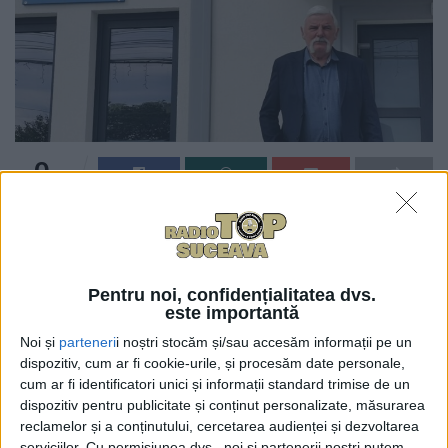
0
TRIMITERI
Joi, 25 mai, de Înălțarea Domnului și de Ziua Eroilor,
la Ipotești administrația locală va oferi fasole cu
cîrnați. Acest lucru se va întîmpla după depunerea
Pentru noi, confidențialitatea dvs.
de coroane de flori la Monumentul Eroilor de la
este importantă
școala din centrul comunei. Primarul Dumitru Gulei
Noi și
parteneri
i noștri stocăm și/sau accesăm informații pe un
a afirmat: „Facem două ceaune mari de 50-100 de
dispozitiv, cum ar fi cookie-urile, și procesăm date personale,
kilograme de fasole și vreo 20 de kilograme de cîrnați
cum ar fi identificatori unici și informații standard trimise de un
dispozitiv pentru publicitate și conținut personalizate, măsurarea
ca să ajungă la toți. Mîncarea o prepară gospodinele
reclamelor și a conținutului, cercetarea audienței și dezvoltarea
noastre. Vor fi și sarmale, prăjituri, dar și ceva
serviciilor.
Cu permisiunea dvs., noi și partenerii noștri putem