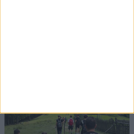
ACTUALITATE
Ghervazen Longher a reprezentat
comunitatea poloneză din România la un
eveniment dedicat președintelui Poloniei
7 AUGUST, 2026