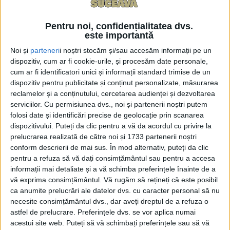
Muzeul Național al Bucovinei găzduiește, începînd de
astăzi, 2 iulie, expoziția ”Patrimonii culturale vizibile
Pentru noi, confidențialitatea dvs.
este importantă
– Costume tradiționale din România și Japonia”.
Noi și
parteneri
i noștri stocăm și/sau accesăm informații pe un
Expoziția este realizată de Florica Zaharia,
dispozitiv, cum ar fi cookie-urile, și procesăm date personale,
fondatoarea Muzeului Textilelor din Băița și fostă
cum ar fi identificatori unici și informații standard trimise de un
șefă a Departamentului de Conservare a Textilelor de
dispozitiv pentru publicitate și conținut personalizate, măsurarea
la Metropolitan Museum of Art.
reclamelor și a conținutului, cercetarea audienței și dezvoltarea
serviciilor.
Cu permisiunea dvs., noi și partenerii noștri putem
O parte dintre exponate provin din donația de
folosi date și identificări precise de geolocație prin scanarea
dispozitivului. Puteți da clic pentru a vă da acordul cu privire la
1.871 de piese oferită de Metropolitan Museum of Art
prelucrarea realizată de către noi și 1733 partenerii noștri
Muzeului Textilelor, iar publicul va putea descoperi
conform descrierii de mai sus. În mod alternativ, puteți da clic
costume și textile rare din două culturi aflate la mii
pentru a refuza să vă dați consimțământul sau pentru a accesa
de kilometri distanță.
informații mai detaliate și a vă schimba preferințele înainte de a
vă exprima consimțământul.
Vă rugăm să rețineți că este posibil
Invitată la Radio Top, Florica Zaharia a explicat că
ca anumite prelucrări ale datelor dvs. cu caracter personal să nu
necesite consimțământul dvs., dar aveți dreptul de a refuza o
Suceava a fost aleasă pentru găzduirea expoziției
astfel de prelucrare. Preferințele dvs. se vor aplica numai
deoarece ”este prietenă de mulți ani”. A adăugat
acestui site web. Puteți să vă schimbați preferințele sau să vă