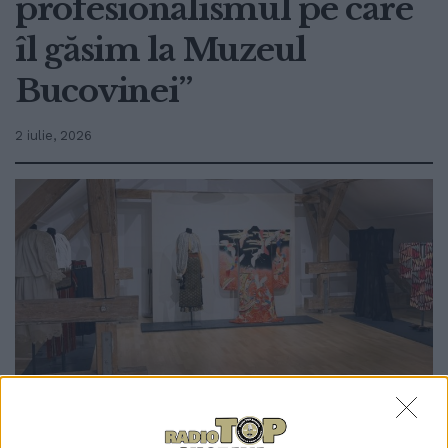
profesionalismul pe care
îl găsim la Muzeul
Bucovinei”
2 iulie, 2026
0
TRIMITERI