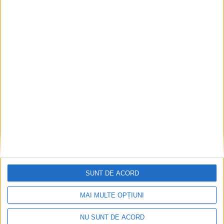
ACTUALITATE
Academia Phoenix îi provoacă pe copii să-și
depășească limitele pe Via Transilvanica.
Andrei Tiperciuc: După atît timp petrecut
în tehnologie și telefoane, copiii încep să
observe lucruri simple: vîntul, o frunză care
cade, sunetele din natură
7 AUGUST, 2026
SUNT DE ACORD
MAI MULTE OPȚIUNI
NU SUNT DE ACORD