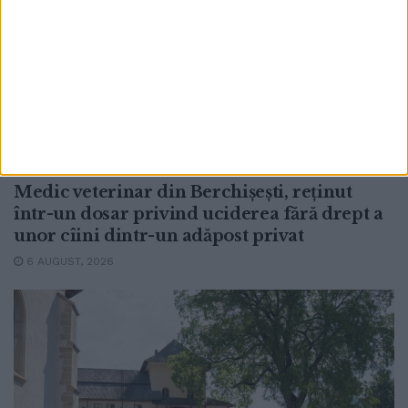
ACTUALITATE
Medic veterinar din Berchișești, reținut
într-un dosar privind uciderea fără drept a
unor cîini dintr-un adăpost privat
6 AUGUST, 2026