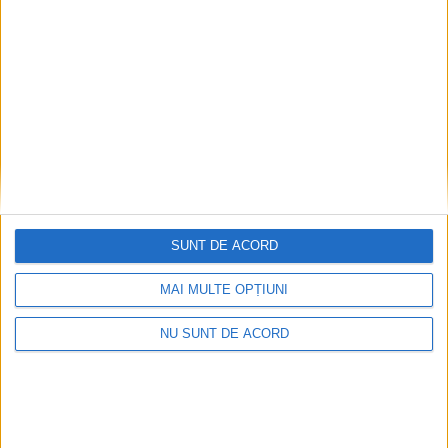
grea, ei au înlăturat plăcuța cu ”Atenție,
cade tencuiala!”
6 AUGUST, 2026
SUNT DE ACORD
MAI MULTE OPȚIUNI
NU SUNT DE ACORD
ACTUALITATE
Medic veterinar din Berchișești, reținut