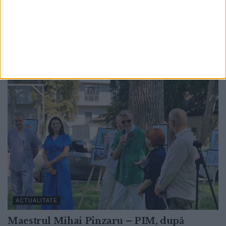
a Sucevei: ”O întîlnire între istorie și metal,
acolo unde ecoul veacurilor se împletește
cu energia prezentului”
6 AUGUST, 2026
ACTUALITATE
Maestrul Mihai Pînzaru – PIM, după