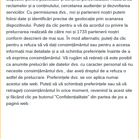
Suceava a arătat încă o dată că poate umple un
reclamelor și a conținutului, cercetarea audienței și dezvoltarea
stadion și că putem retrăi vremurile frumoase ale
serviciilor.
Cu permisiunea dvs., noi și partenerii noștri putem
CSM Suceava și ale Forestei. Felicitări, CSM Cetatea
folosi date și identificări precise de geolocație prin scanarea
dispozitivului. Puteți da clic pentru a vă da acordul cu privire la
1932 Suceava, pentru promovarea în Liga a II-a!
prelucrarea realizată de către noi și 1733 partenerii noștri
Felicitări jucătorilor, antrenorului Petre Grigoraș,
conform descrierii de mai sus. În mod alternativ, puteți da clic
staff-ului tehnic, conducerii clubului și, nu în ultimul
pentru a refuza să vă dați consimțământul sau pentru a accesa
rînd, sponsorilor, pentru o promovare care readuce
informații mai detaliate și a vă schimba preferințele înainte de a
Suceava acolo unde merită să fie. Spectatori avem,
vă exprima consimțământul.
Vă rugăm să rețineți că este posibil
ca anumite prelucrări ale datelor dvs. cu caracter personal să nu
echipă avem, stadion ne mai trebuie! Așa cum am
necesite consimțământul dvs., dar aveți dreptul de a refuza o
promis, Consiliul Județean Suceava va susține
astfel de prelucrare. Preferințele dvs. se vor aplica numai
fotbalul sucevean și vom avea un stadion modern.
acestui site web. Puteți să vă schimbați preferințele sau să vă
Analizăm varianta construirii unui nou stadion în
retrageți consimțământul în orice moment, revenind la acest site
și făcând clic pe butonul "Confidențialitate" din partea de jos a
zona sălii polivalente Suceava”. Mandatul domnului
paginii web.
Șoldan a început în 2024 și este valabil pînă în
toamna lui 2028.
Tags:
Cetatea Suceava
fotbal Suceava
Gheorghe Șoldan
Promovare fotbal