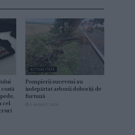
ACTUALITATE
lului
Pompierii suceveni au
 costă
îndepărtat arborii doborîți de
epede,
furtună
n cel
6 AUGUST, 2026
cruri