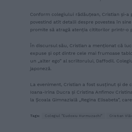
Conform colegiului rădăuțean, Cristian și-a 
povestind atît detalii despre povestea în sin
promite să atragă atenția cititorilor printr-o
În discursul său, Cristian a menționat că luc
expuse și opt dintre cele mai frumoase tablou
un „alter ego” al scriitorului, Daffodil. Coleg
japoneză.
La eveniment, Cristian a fost susținut și de co
Ioana-Irina Ducra și Cristina Anfimov Cristi
la Școala Gimnazială „Regina Elisabeta”, care
Tags:
Colegiul ”Eudoxiu Hurmuzachi”
Cristian Vl