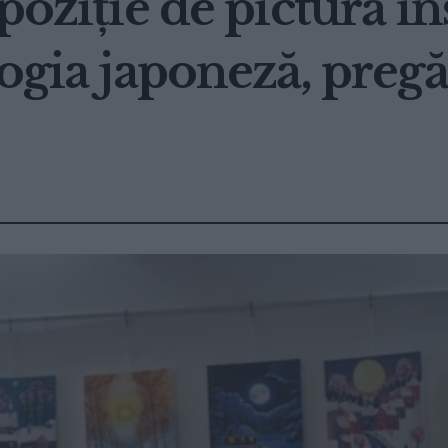
poziție de pictură in
ogia japoneză, pregăt