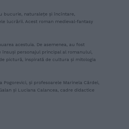
 bucurie, naturalețe și încîntare,
tele lucrării. Acest roman medieval-fantasy
tinuarea acestuia. De asemenea, au fost
e însuși personajul principal al romanului,
 de pictură, inspirată de cultura și mitologia
la Pogorevici, și profesoarele Marinela Cârdei,
 Galan și Luciana Calancea, cadre didactice