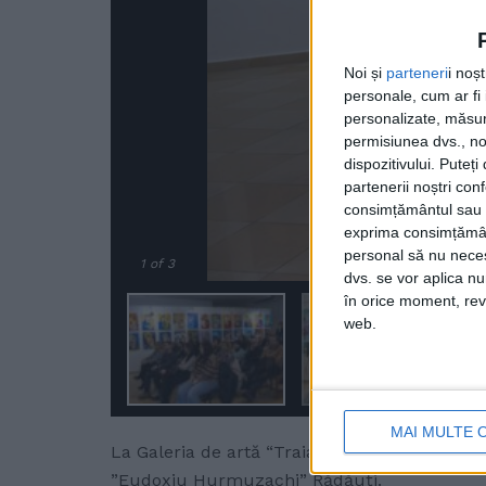
Noi și
parteneri
i noș
personale, cum ar fi i
personalizate, măsura
permisiunea dvs., noi
dispozitivului. Puteț
partenerii noștri con
consimțământul sau p
exprima consimțămâ
personal să nu necesi
1
of 3
dvs. se vor aplica n
în orice moment, reve
web.
MAI MULTE 
La Galeria de artă “Traian Postolache” din Răd
”Eudoxiu Hurmuzachi” Rădăuți.