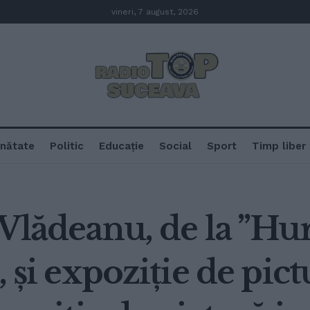
vineri, 7 august, 2026
nătate
Politic
Educație
Social
Sport
Timp liber
 Vlădeanu, de la ”Hu
, și expoziție de pict