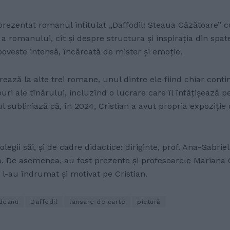
prezentat romanul intitulat „Daffodil: Steaua Căzătoare” cu
e a romanului, cît și despre structura și inspirația din spa
 poveste intensă, încărcată de mister și emoție.
rează la alte trei romane, unul dintre ele fiind chiar con
ri ale tînărului, incluzînd o lucrare care îl înfățișează p
iul subliniază că, în 2024, Cristian a avut propria expoziție
legii săi, și de cadre didactice: diriginte, prof. Ana-Gabrie
na. De asemenea, au fost prezente și profesoarele Mariana
 l-au îndrumat și motivat pe Cristian.
ădeanu
Daffodil
lansare de carte
pictură