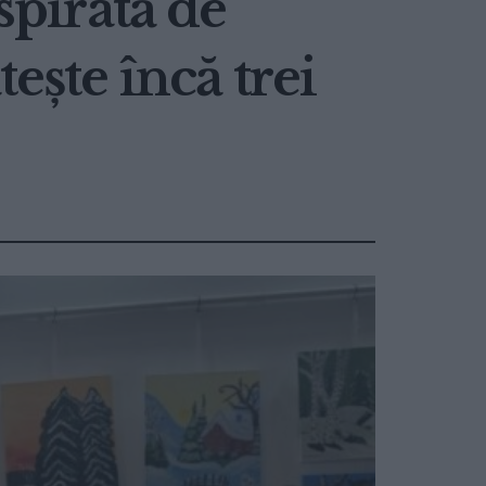
spirată de
ește încă trei