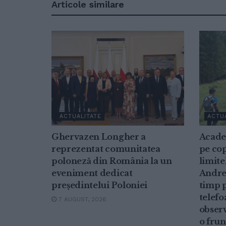
Articole
similare
ACTUALITATE
ACTU
Ghervazen Longher a
Acade
reprezentat comunitatea
pe cop
poloneză din România la un
limite
eveniment dedicat
Andrei
președintelui Poloniei
timp p
telefo
7 AUGUST, 2026
observ
o frun