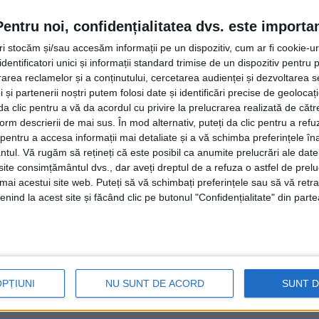
Pentru noi, confidențialitatea dvs. este importa
tri stocăm și/sau accesăm informații pe un dispozitiv, cum ar fi cookie-u
dentificatori unici și informații standard trimise de un dispozitiv pentru p
rea reclamelor și a conținutului, cercetarea audienței și dezvoltarea ser
 și partenerii noștri putem folosi date și identificări precise de geoloca
i da clic pentru a vă da acordul cu privire la prelucrarea realizată de cătr
form descrierii de mai sus. În mod alternativ, puteți da clic pentru a refu
entru a accesa informații mai detaliate și a vă schimba preferințele în
ntul.
Vă rugăm să rețineți că este posibil ca anumite prelucrări ale date
te consimțământul dvs., dar aveți dreptul de a refuza o astfel de prelu
umai acestui site web. Puteți să vă schimbați preferințele sau să vă ret
nind la acest site și făcând clic pe butonul "Confidențialitate" din parte
OPȚIUNI
NU SUNT DE ACORD
SUNT 
ăuți a avut loc o lansare de carte a lui Cristian Vlădeanu,