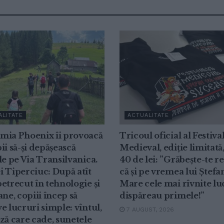
ALITATE
ACTUALITATE
mia Phoenix îi provoacă
Tricoul oficial al Festiva
ii să-și depășească
Medieval, ediție limitată,
le pe Via Transilvanica.
40 de lei: ”Grăbește-te r
 Tiperciuc: După atît
că și pe vremea lui Ștefa
etrecut în tehnologie și
Mare cele mai rîvnite lu
ane, copiii încep să
dispăreau primele!”
e lucruri simple: vîntul,
7 AUGUST, 2026
ză care cade, sunetele