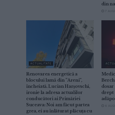
din n
7 AUGU
ACTUALITATE
ACTU
Renovarea energetică a
Medic
blocului lamă din ”Areni”,
Berchi
încheiată. Lucian Harșovschi,
dosar 
ironie la adresa actualilor
drept 
conducători ai Primăriei
adăpos
Suceava: Noi am făcut partea
6 AUGU
grea, ei au înlăturat plăcuța cu