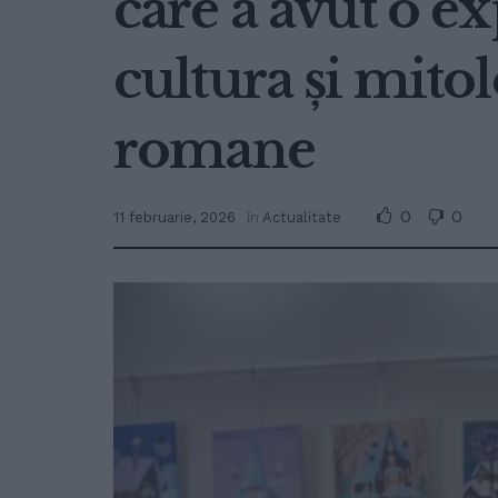
care a avut o ex
cultura și mitol
romane
0
0
11 februarie, 2026
în
Actualitate