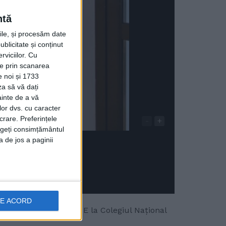
ntă
rile, și procesăm date
ublicitate și conținut
viciilor.
Cu
ție prin scanarea
e noi și 1733
za să vă dați
ainte de a vă
lor dvs. cu caracter
crare. Preferințele
-
+
rageți consimțământul
a de jos a paginii
DE ACORD
 elev în clasa a XII-a E la Colegiul Național