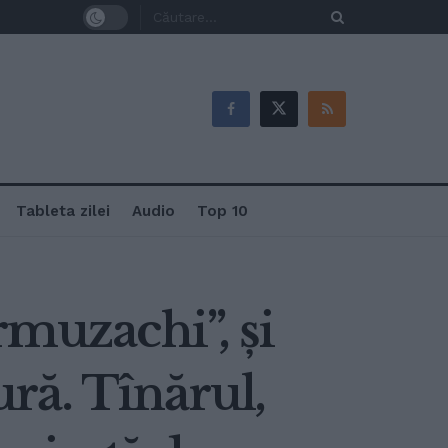
Tableta zilei
Audio
Top 10
rmuzachi”, și
ură. Tînărul,