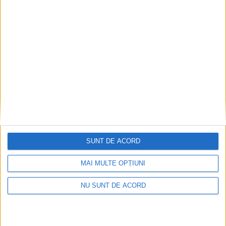
răsturnat cu mașina pe o creastă de munte
între Dârmoxa și Panaci. Au intervenit
echipaje de la Poliție, Jandarmerie,
Salvamont, SAJ și ISU
8 AUGUST, 2026
SUNT DE ACORD
MAI MULTE OPȚIUNI
NU SUNT DE ACORD
ACTUALITATE