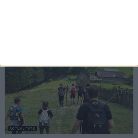
Ghervazen Longher a reprezentat
comunitatea poloneză din România la un
eveniment dedicat președintelui Poloniei
7 AUGUST, 2026
ACTUALITATE