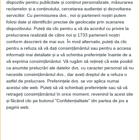
de a cunoaște diverse detalii și informații despre
dispozitiv pentru publicitate și conținut personalizate, măsurarea
reclamelor și a conținutului, cercetarea audienței și dezvoltarea
evenimentul organizat la 15 august 1871, la care au
serviciilor.
Cu permisiunea dvs., noi și partenerii noștri putem
contribuit și participat personalități precum Mihai
folosi date și identificări precise de geolocație prin scanarea
Eminescu, Ioan Slavici, A. D. Xenopol, dar și mai
dispozitivului. Puteți da clic pentru a vă da acordul cu privire la
tînărul Ciprian Porumbescu. Se vrea, astfel,
prelucrarea realizată de către noi și 1733 partenerii noștri
conform descrierii de mai sus. În mod alternativ, puteți da clic
familiarizarea publicului cu un moment important
pentru a refuza să vă dați consimțământul sau pentru a accesa
din istoria culturală a Bucovinei, conștientizarea și
informații mai detaliate și a vă schimba preferințele înainte de a
înțelegerea acestuia”. Managerul a mai spus:
vă exprima consimțământul.
Vă rugăm să rețineți că este posibil
„Trimiterile la trecut asigură o conştiinţă istorică
ca anumite prelucrări ale datelor dvs. cu caracter personal să nu
necesite consimțământul dvs., dar aveți dreptul de a refuza o
membrilor unei societăţi prin crearea unui trecut
astfel de prelucrare. Preferințele dvs. se vor aplica numai
comun”. Intrarea la vernisaj va fi liberă în limita
acestui site web. Puteți să vă schimbați preferințele sau să vă
locurilor disponibile. Din motive legate de situația
retrageți consimțământul în orice moment, revenind la acest site
pandemică actuală, numărul maxim de persoane va
și făcând clic pe butonul "Confidențialitate" din partea de jos a
paginii web.
fi limitat la 30.
Tags:
expoziție foto-documentară
Gabriel Cărăbuș
Serbarea de la Putna