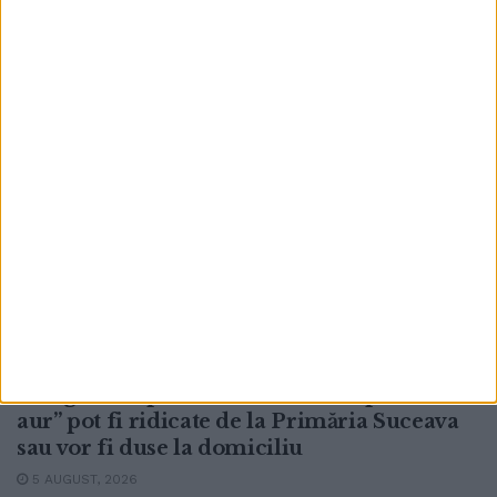
5 AUGUST, 2026
ACTUALITATE
Fotografiile personalizate ale ”cuplurilor de
aur” pot fi ridicate de la Primăria Suceava
sau vor fi duse la domiciliu
5 AUGUST, 2026