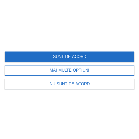
fermierilor să fie în alertă: canicula și
seceta cresc riscul de incendii și pierderi în
agricultură
6 AUGUST, 2026
SUNT DE ACORD
MAI MULTE OPȚIUNI
NU SUNT DE ACORD
ACTUALITATE
Apa rece va fi întreruptă în cartierul