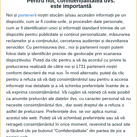
Pentru noi, confidențialitatea dvs.
0
este importantă
TRIMITERI
Noi și
parteneri
i noștri stocăm și/sau accesăm informații pe un
Deranjat de faptul că Foresta Suceava a dat în
dispozitiv, cum ar fi cookie-urile, și procesăm date personale,
judecată Primăria Sucevei pentru a primi niște sume
cum ar fi identificatori unici și informații standard trimise de un
dispozitiv pentru publicitate și conținut personalizate, măsurarea
restante, primarul Ion Lungu spune că ceea ce a
reclamelor și a conținutului, cercetarea audienței și dezvoltarea
făcut clubul reprezintă o ”culme a tupeului” și a
serviciilor.
Cu permisiunea dvs., noi și partenerii noștri putem
explicat cînd s-a produs ruptura dintre cele două
folosi date și identificări precise de geolocație prin scanarea
entități. A declarat primarul: „N-am mai fost de acord
dispozitivului. Puteți da clic pentru a vă da acordul cu privire la
prelucrarea realizată de către noi și 1731 partenerii noștri
cu noua aventură: cantonament în Antalya. N-am
conform descrierii de mai sus. În mod alternativ, puteți da clic
învățat nimic din cantonamentul în Croația de acum
pentru a refuza să vă dați consimțământul sau pentru a accesa
doi ani, cînd am plecat în Croația, am cheltuit niște
informații mai detaliate și a vă schimba preferințele înainte de a
bani cum i-am cheltuit, s-a renunțat la antrenorul
vă exprima consimțământul.
Vă rugăm să rețineți că este posibil
care era în funcție, la jucătorii care erau în funcție, a
ca anumite prelucrări ale datelor dvs. cu caracter personal să nu
necesite consimțământul dvs., dar aveți dreptul de a refuza o
ieșit un tămbălău total, prejudicii de imagine și la
astfel de prelucrare. Preferințele dvs. se vor aplica numai
club, și la municipalitate. S-a ales praful. N-am mai
acestui site web. Puteți să vă schimbați preferințele sau să vă
fost de acord, pentru că nu văd logica. Noi avem
retrageți consimțământul în orice moment, revenind la acest site
datorii la stat și mergem în cantonament în Antalya?
și făcând clic pe butonul "Confidențialitate" din partea de jos a