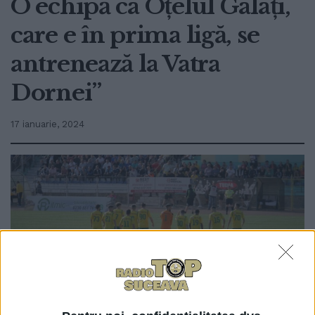
O echipă ca Oțelul Galați,
care e în prima ligă, se
antrenează la Vatra
Dornei”
17 ianuarie, 2024