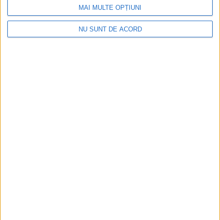
MAI MULTE OPȚIUNI
NU SUNT DE ACORD
ACTUALITATE
Artistul plastic Mihai Pînzaru-PIM, preotul
Liviu Mihăilă și actorul Gavril Pătru,
cetățeni de onoare ai municipiului Fălticeni
9 AUGUST, 2026