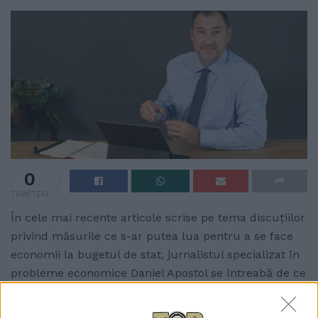
0
TRIMITERI
În cele mai recente articole scrise pe tema discuțiilor
privind măsurile ce s-ar putea lua pentru a se face
economii la bugetul de stat, jurnalistul specializat în
probleme economice Daniel Apostol se întreabă de ce
se cere solidaritate de la toată lumea, în condițiile în
care banii au fost cheltuiți aiurea de guvernanți.