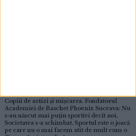
ACTUALITATE
Copiii de astăzi și mișcarea. Fondatorul
Academiei de Baschet Phoenix Suceava: Nu
s-au născut mai puțin sportivi decît noi.
Societatea s-a schimbat. Sportul este o joacă
pe care nu o mai facem atît de mult cum o