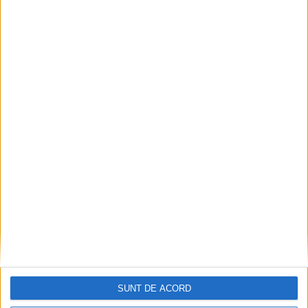
ACTUALITATE
Piața Produselor Montane, la Vatra Dornei,
la sfîrșitul lunii august
9 AUGUST, 2026
SUNT DE ACORD