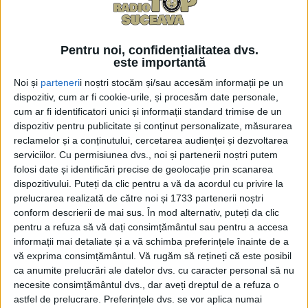
Potrivit domnului Apostol, ”această criză fiscal-
bugetară pe care o trăim trebuie în primul rînd
corectată de către cei care sînt la guvernare prin
Pentru noi, confidențialitatea dvs.
este importantă
autocorectare a iresponsabilității de care au dat
dovadă pînă acum, după care să ceară populației și
Noi și
parteneri
i noștri stocăm și/sau accesăm informații pe un
dispozitiv, cum ar fi cookie-urile, și procesăm date personale,
firmelor să contribuie la acoperirea deficitului
cum ar fi identificatori unici și informații standard trimise de un
bugetar”.
dispozitiv pentru publicitate și conținut personalizate, măsurarea
reclamelor și a conținutului, cercetarea audienței și dezvoltarea
În cadrul unei intervenții telefonice la Radio Top,
serviciilor.
Cu permisiunea dvs., noi și partenerii noștri putem
domnul Apostol, care este director editorial la
folosi date și identificări precise de geolocație prin scanarea
”Economistul” și editorialist la profit.ro, a mai spus:
dispozitivului. Puteți da clic pentru a vă da acordul cu privire la
prelucrarea realizată de către noi și 1733 partenerii noștri
”Consider că nu este corect ca cel care este cetățean
conform descrierii de mai sus. În mod alternativ, puteți da clic
cinstit, care și-a plătit taxele și impozitele și s-a
pentru a refuza să vă dați consimțământul sau pentru a accesa
conformat voluntar să vină acum să strîngă cureaua
informații mai detaliate și a vă schimba preferințele înainte de a
și, tot pe seama lui, pe un efort financiar și pe o
vă exprima consimțământul.
Vă rugăm să rețineți că este posibil
ca anumite prelucrări ale datelor dvs. cu caracter personal să nu
supraimpozitare să acopere greșelile bugetare ale
necesite consimțământul dvs., dar aveți dreptul de a refuza o
celor care au aruncat cu banii cu iresponsabilitate”.
astfel de prelucrare. Preferințele dvs. se vor aplica numai