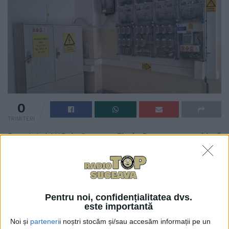
0
TRIMITERI
Deputatul AUR de Suceava Florin Pușcașcu consideră
că Guvernul menține plafonarea prețurilor la energia
electrică doar pentru cîteva luni pentru că ”se vrea o
calmare a spiritelor pînă la alegeri”. Florin Pușcașu l-
a interpelat pe ministrul PNL al Energiei, Sebastian
Pentru noi, confidențialitatea dvs.
Burduja, întrebînd ce urmează în ceea ce privește
este importantă
prețurile la energie după expirarea perioadei de
Noi și
parteneri
i noștri stocăm și/sau accesăm informații pe un
subvenționare a acestora. Ulterior, după ce