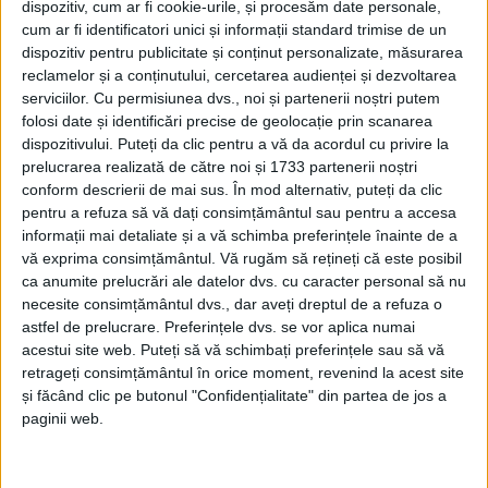
dispozitiv, cum ar fi cookie-urile, și procesăm date personale,
Ordonanța de Urgență pentru plafonarea preţurilor
cum ar fi identificatori unici și informații standard trimise de un
dispozitiv pentru publicitate și conținut personalizate, măsurarea
la energie şi gaze a fost supusă dezbaterii publice,
reclamelor și a conținutului, cercetarea audienței și dezvoltarea
domnul Burduja a spus că Guvernul României şi-a
serviciilor.
Cu permisiunea dvs., noi și partenerii noștri putem
asumat să îi protejeze pe români şi să susţină
folosi date și identificări precise de geolocație prin scanarea
competitivitatea companiilor româneşti. Acesta a mai
dispozitivului. Puteți da clic pentru a vă da acordul cu privire la
prelucrarea realizată de către noi și 1733 partenerii noștri
spus: ”La energie electrică, schema se prelungeşte
conform descrierii de mai sus. În mod alternativ, puteți da clic
pînă la 1 iulie, iar la gaze ea acoperă 12 luni, pînă la 1
pentru a refuza să vă dați consimțământul sau pentru a accesa
aprilie 2026. Astfel, facilităm reumplerea depozitelor
informații mai detaliate și a vă schimba preferințele înainte de a
de gaz la costuri rezonabile pentru iarna următoare”.
vă exprima consimțământul.
Vă rugăm să rețineți că este posibil
ca anumite prelucrări ale datelor dvs. cu caracter personal să nu
Într-o intervenție telefonică la Radio Top, domnul
necesite consimțământul dvs., dar aveți dreptul de a refuza o
astfel de prelucrare. Preferințele dvs. se vor aplica numai
Pușcașu a declarat: ”Probabil că se vrea o calmare a
acestui site web. Puteți să vă schimbați preferințele sau să vă
spiritelor pînă la alegeri. Se vrea o demonstrație că
retrageți consimțământul în orice moment, revenind la acest site
Guvernul lucrează pentru români, în condițiile în
și făcând clic pe butonul "Confidențialitate" din partea de jos a
care toate soluțiile pe care guvernele ultimilor ani le-
paginii web.
au promovat și le-au implementat au fost
improvizații, legi făcute pe genunchi, care s-au