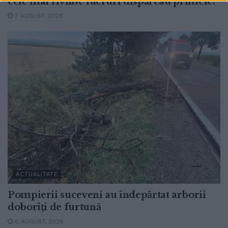
cele mai rîvnite lucruri dispăreau primele!”
7 AUGUST, 2026
ACTUALITATE
Pompierii suceveni au îndepărtat arborii
doborîți de furtună
6 AUGUST, 2026