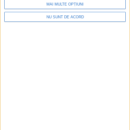
MAI MULTE OPȚIUNI
NU SUNT DE ACORD
ACTUALITATE
Ghervazen Longher a reprezentat
comunitatea poloneză din România la un
eveniment dedicat președintelui Poloniei
7 AUGUST, 2026