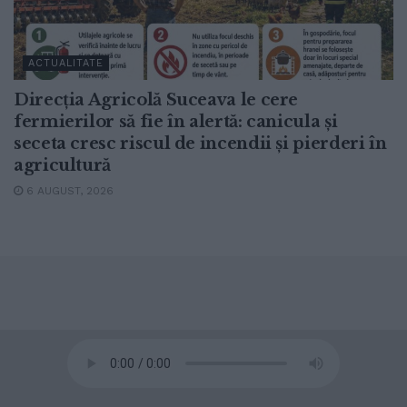
ACTUALITATE
Direcția Agricolă Suceava le cere
fermierilor să fie în alertă: canicula și
seceta cresc riscul de incendii și pierderi în
agricultură
6 AUGUST, 2026
© 2020
Radio TOP Suceava 104 FM