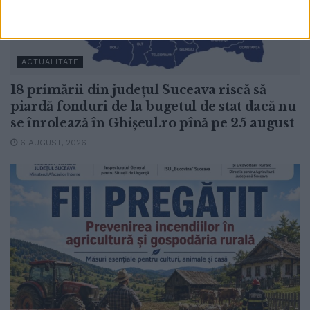
ACTUALITATE
18 primării din județul Suceava riscă să
piardă fonduri de la bugetul de stat dacă nu
se înrolează în Ghișeul.ro pînă pe 25 august
6 AUGUST, 2026