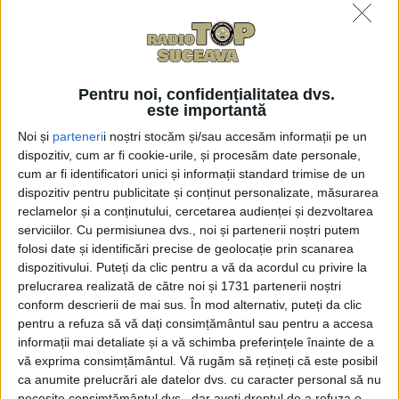
Pentru noi, confidențialitatea dvs.
este importantă
Noi și
parteneri
i noștri stocăm și/sau accesăm informații pe un
dispozitiv, cum ar fi cookie-urile, și procesăm date personale,
-
+
1
of 5
cum ar fi identificatori unici și informații standard trimise de un
dispozitiv pentru publicitate și conținut personalizate, măsurarea
reclamelor și a conținutului, cercetarea audienței și dezvoltarea
serviciilor.
Cu permisiunea dvs., noi și partenerii noștri putem
folosi date și identificări precise de geolocație prin scanarea
dispozitivului. Puteți da clic pentru a vă da acordul cu privire la
prelucrarea realizată de către noi și 1731 partenerii noștri
Vicepreședintele Consiliului Județean Suceava
conform descrierii de mai sus. În mod alternativ, puteți da clic
Nicolae Robu a participat vineri după-amiază, la
pentru a refuza să vă dați consimțământul sau pentru a accesa
informații mai detaliate și a vă schimba preferințele înainte de a
Galeria de Artă a Centrului Cultural „Bucovina”, la
vă exprima consimțământul.
Vă rugăm să rețineți că este posibil
lansarea volumului „Dimitrie Balint – martorul unui
ca anumite prelucrări ale datelor dvs. cu caracter personal să nu
veac de istorie a Sucevei”, semnat de jurnalistul și
necesite consimțământul dvs., dar aveți dreptul de a refuza o