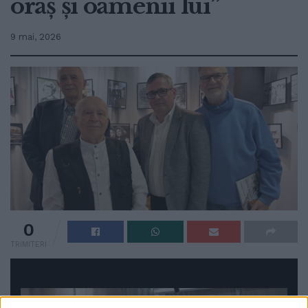
oraș și oamenii lui”
9 mai, 2026
0
TRIMITERI