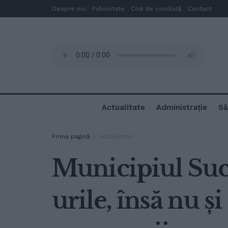
Despre noi
Publicitate
Cod de conduită
Contact
Actualitate
Administrație
Să
Prima pagină
Actualitate
Municipiul Suc
urile, însă nu ș