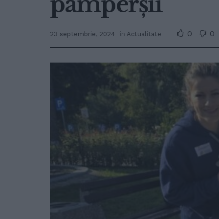
pamperșii
0
0
23 septembrie, 2024
în
Actualitate