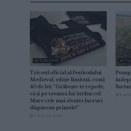
ACTUALITATE
ACTU
Tricoul oficial al Festivalului
Pompi
Medieval, ediție limitată, costă
îndepă
40 de lei: ”Grăbește-te repede,
furtu
că și pe vremea lui Ștefan cel
6 AUGU
Mare cele mai rîvnite lucruri
dispăreau primele!”
7 AUGUST, 2026