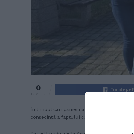
0
Trimite pe 
TRIMITERI
În timpul campaniei naționale de ecologizare
consecință a faptului că a intrat în vigoare 
Daniel Lungu, de la Asociația Institutul pent