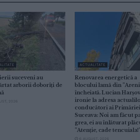
ALITATE
ACTUALITATE
erii suceveni au
Renovarea energetică a
rtat arborii doborîți de
blocului lamă din ”Areni
nă
încheiată. Lucian Harșov
ironie la adresa actualil
ST, 2026
conducători ai Primărie
Suceava: Noi am făcut p
grea, ei au înlăturat plăc
”Atenție, cade tencuiala!
6 AUGUST, 2026