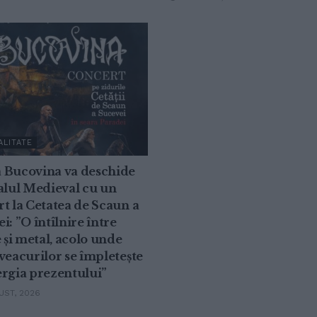
ALITATE
 Bucovina va deschide
alul Medieval cu un
t la Cetatea de Scaun a
i: ”O întîlnire între
e și metal, acolo unde
veacurilor se împletește
rgia prezentului”
ST, 2026