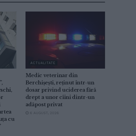
ACTUALITATE
Medic veterinar din
”,
Berchișești, reținut într-un
schi,
dosar privind uciderea fără
or
drept a unor cîini dintr-un
i
adăpost privat
artea
6 AUGUST, 2026
uța cu
”