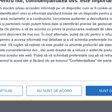
Pentru noi, confidențialitatea dvs. este importa
o Top: ”În Suceava chiar am fost surprins și mai ales noi, c
tri stocăm și/sau accesăm informații pe un dispozitiv, cum ar fi cookie-u
 la campanie, am fost surprinși de faptul că nu am găsit p
dentificatori unici și informații standard trimise de un dispozitiv pentru p
rea reclamelor și a conținutului, cercetarea audienței și dezvoltarea ser
am găsit cel mai mult”.
 și partenerii noștri putem folosi date și identificări precise de geoloca
i da clic pentru a vă da acordul cu privire la prelucrarea realizată de cătr
ului de garanție-returnare și a adăugat: ”Anul acesta, e
form descrierii de mai sus. În mod alternativ, puteți da clic pentru a refu
 pentru a declara de anul viitor o zi specială doar pentr
entru a accesa informații mai detaliate și a vă schimba preferințele în
ntul.
Vă rugăm să rețineți că este posibil ca anumite prelucrări ale date
Bucovinei, așa putem să avem și în luna septembrie o zi d
te consimțământul dvs., dar aveți dreptul de a refuza o astfel de prelu
umai acestui site web. Puteți să vă schimbați preferințele sau să vă ret
are s-a desfășurat în Parcul Șipote, Parcul Zamca, Carto
nind la acest site și făcând clic pe butonul "Confidențialitate" din parte
zona Ițcani.
OPȚIUNI
NU SUNT DE ACORD
SUNT 
 Bucovina
campanie ecologizare Suceava
Daniel Lungu
Roman