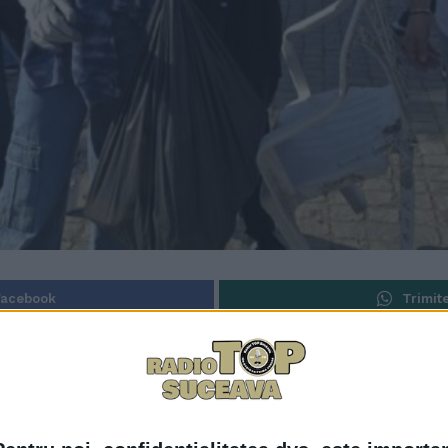
Facebook
Trimit
 ”Let`s do it, Romania!”, pe raza municipiului Suceava s-a
sistemul de garanție-returnare. În schimb, sînt alte deșeur
ru Parteneriat Social Bucovina, care a coordonat voluntarii 