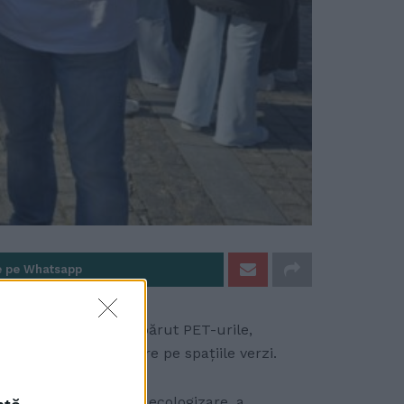
e pe Whatsapp
 constatat că au dispărut PET-urile,
i găsite în număr mare pe spațiile verzi.
în cadrul acțiunii de ecologizare, a