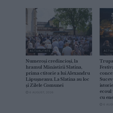
ACTUALITATE
ACTU
Numeroși credincioși, la
Trupa
hramul Mănăstirii Slatina,
Festiv
prima ctitorie a lui Alexandru
concer
Lăpușneanu. La Slatina au loc
Suceve
și Zilele Comunei
istori
ecoul 
6 AUGUST, 2026
cu ene
6 AUGU