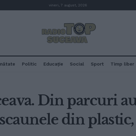
vineri, 7 august, 2026
nătate
Politic
Educație
Social
Sport
Timp liber
eava. Din parcuri a
i scaunele din plastic