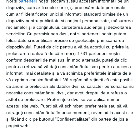
Noi și
parteneri
i noștri stocăm și/sau accesăm informații pe un
dispozitiv, cum ar fi cookie-urile, și procesăm date personale,
cum ar fi identificatori unici și informații standard trimise de un
-
+
1
of 19
dispozitiv pentru publicitate și conținut personalizate, măsurarea
reclamelor și a conținutului, cercetarea audienței și dezvoltarea
serviciilor.
Cu permisiunea dvs., noi și partenerii noștri putem
folosi date și identificări precise de geolocație prin scanarea
dispozitivului. Puteți da clic pentru a vă da acordul cu privire la
prelucrarea realizată de către noi și 1731 partenerii noștri
conform descrierii de mai sus. În mod alternativ, puteți da clic
Cîteva zeci de persoane au asistat la ceremonialul
pentru a refuza să vă dați consimțământul sau pentru a accesa
informații mai detaliate și a vă schimba preferințele înainte de a
religios și militar desfășurat, astăzi, în dreptul Aleii
vă exprima consimțământul.
Vă rugăm să rețineți că este posibil
Unioniștilor din vecinătatea Palatului Administrativ
ca anumite prelucrări ale datelor dvs. cu caracter personal să nu
din Suceava, pentru a marca aniversarea a 164 de ani
necesite consimțământul dvs., dar aveți dreptul de a refuza o
de la Unirea Principatelor Române. Despre
astfel de prelucrare. Preferințele dvs. se vor aplica numai
acestui site web. Puteți să vă schimbați preferințele sau să vă
însemnătatea zilei au vorbit prefectul Alexandru
retrageți consimțământul în orice moment, revenind la acest site
Moldovan, vicepreședintele Consiliului Județean
și făcând clic pe butonul "Confidențialitate" din partea de jos a
Niculai Barbă și profesorul Ovidiu Milici, unul dintre
paginii web.
consilierii primarului Sucevei, Ion Lungu, iar la
bustul domnitorului Alexandru Ioan Cuza au fost