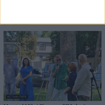
Medieval cu un concert la Cetatea de Scaun
a Sucevei: ”O întîlnire între istorie și metal,
acolo unde ecoul veacurilor se împletește
cu energia prezentului”
6 AUGUST, 2026
ACTUALITATE