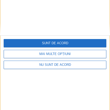
SUNT DE ACORD
MAI MULTE OPȚIUNI
NU SUNT DE ACORD
ACTUALITATE
Protestul transportatorilor cu 500 de
camioane, respins de Primăria Suceava
7 AUGUST, 2026