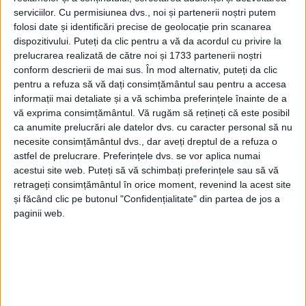
lemn, astfel încît s-a produs o ardere generalizată
serviciilor.
Cu permisiunea dvs., noi și partenerii noștri putem
într-un timp foarte scurt. Inclusiv vîntul puternic a
folosi date și identificări precise de geolocație prin scanarea
fost factor favorizant în dezvoltarea flăcărilor”.
dispozitivului. Puteți da clic pentru a vă da acordul cu privire la
prelucrarea realizată de către noi și 1733 partenerii noștri
Mansarda Palatului Administrativ care se întinde pe
conform descrierii de mai sus. În mod alternativ, puteți da clic
2.000 de metri pătrați a fost distrusă de flăcări
pentru a refuza să vă dați consimțământul sau pentru a accesa
sîmbătă dimineață.
informații mai detaliate și a vă schimba preferințele înainte de a
vă exprima consimțământul.
Vă rugăm să rețineți că este posibil
ca anumite prelucrări ale datelor dvs. cu caracter personal să nu
Tags:
Alin Găleată
conductor defect
Incendiu
necesite consimțământul dvs., dar aveți dreptul de a refuza o
astfel de prelucrare. Preferințele dvs. se vor aplica numai
Palat Administrativ Suceava
vînt
acestui site web. Puteți să vă schimbați preferințele sau să vă
retrageți consimțământul în orice moment, revenind la acest site
Articole
similare
și făcând clic pe butonul "Confidențialitate" din partea de jos a
paginii web.