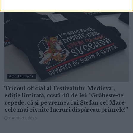
ACTUALITATE
Tricoul oficial al Festivalului Medieval,
ediție limitată, costă 40 de lei: ”Grăbește-te
repede, că și pe vremea lui Ștefan cel Mare
cele mai rîvnite lucruri dispăreau primele!”
7 AUGUST, 2026