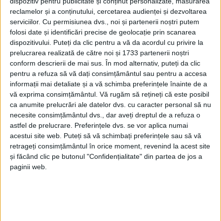
dispozitiv pentru publicitate și conținut personalizate, măsurarea
Moara, unde a fost accidentul în curbă (n.r. –
reclamelor și a conținutului, cercetarea audienței și dezvoltarea
serviciilor.
Cu permisiunea dvs., noi și partenerii noștri putem
accidentul din februarie 2022 soldat cu doi morți,
folosi date și identificări precise de geolocație prin scanarea
bunic și nepoată, după ce au căzut cu mașina într-o
dispozitivului. Puteți da clic pentru a vă da acordul cu privire la
groapă săpată pe șantierul drumului județean). Se
prelucrarea realizată de către noi și 1733 partenerii noștri
mai lucrează și în zona Luncușoara, din Udești”.
conform descrierii de mai sus. În mod alternativ, puteți da clic
pentru a refuza să vă dați consimțământul sau pentru a accesa
Gheorghe Flutur a subliniat: „Ce mă bucură este
informații mai detaliate și a vă schimba preferințele înainte de a
vă exprima consimțământul.
Vă rugăm să rețineți că este posibil
faptul că <Autotehnorom> a dat lucrări și altor firme
ca anumite prelucrări ale datelor dvs. cu caracter personal să nu
în subantrepriză, pentru a ataca mai multe fronturi.
necesite consimțământul dvs., dar aveți dreptul de a refuza o
Mai bine de un an s-a pierdut timpul cu plecarea de
astfel de prelucrare. Preferințele dvs. se vor aplica numai
pe șantier. Însă, astăzi, mulțumesc firmei care a
acestui site web. Puteți să vă schimbați preferințele sau să vă
retrageți consimțământul în orice moment, revenind la acest site
cîștigat licitația și care are o mobilizare foarte bună
și făcând clic pe butonul "Confidențialitate" din partea de jos a
în teren”. Pentru tronsonul Dolhasca-Suceava,
paginii web.
„Autotehnorom” are cinci subcontractanți, iar pentru
tronsonul Suceava-Dărmănești are șase. Cele două
tronsoane însumează 75 de kilometri.
Tags:
axa rutieră Iași-Suceava
Dărmănești
Dolhasca