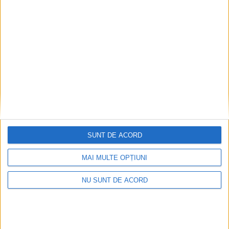
la adresa actualilor conducători ai
Primăriei Suceava: Noi am făcut partea
grea, ei au înlăturat plăcuța cu ”Atenție,
cade tencuiala!”
6 AUGUST, 2026
SUNT DE ACORD
MAI MULTE OPȚIUNI
NU SUNT DE ACORD
ACTUALITATE