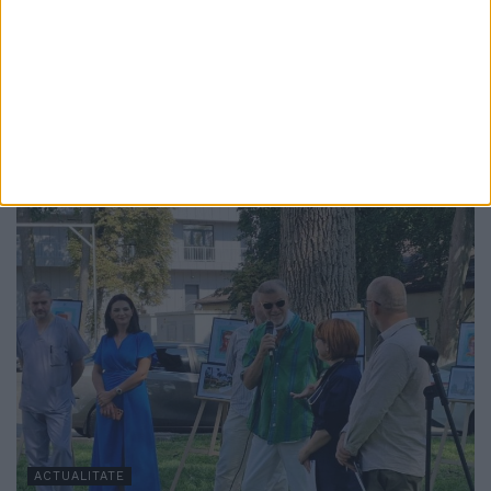
Medieval cu un concert la Cetatea de Scaun
a Sucevei: ”O întîlnire între istorie și metal,
acolo unde ecoul veacurilor se împletește
cu energia prezentului”
6 AUGUST, 2026
ACTUALITATE