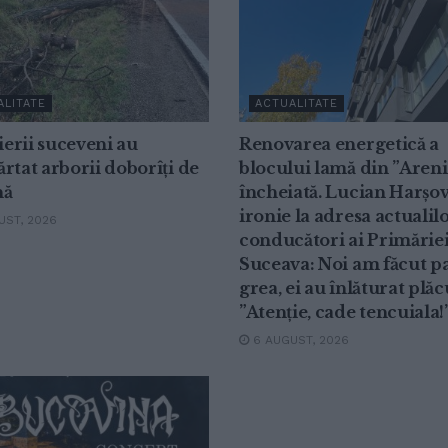
ALITATE
ACTUALITATE
erii suceveni au
Renovarea energetică a
rtat arborii doborîți de
blocului lamă din ”Areni
nă
încheiată. Lucian Harșov
ironie la adresa actualil
ST, 2026
conducători ai Primărie
Suceava: Noi am făcut p
grea, ei au înlăturat plăc
”Atenție, cade tencuiala!
6 AUGUST, 2026