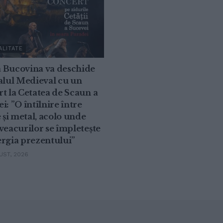
ALITATE
 Bucovina va deschide
alul Medieval cu un
t la Cetatea de Scaun a
i: ”O întîlnire între
e și metal, acolo unde
veacurilor se împletește
rgia prezentului”
ST, 2026