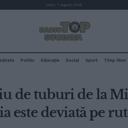
vineri, 7 august, 2026
nătate
Politic
Educație
Social
Sport
Timp liber
u de tuburi de la Mil
ia este deviată pe ru