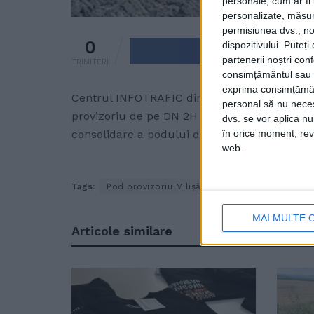
personale, cum ar fi i
personalizate, măsura
permisiunea dvs., noi
0
dispozitivului. Puteț
Trimite pe 
partenerii noștri con
TRIMITERI
consimțământul sau p
exprima consimțămâ
Centrul INFOTRAFIC din cadrul Inspectoratulu
personal să nu necesi
provizoriu de pe DN 2H s-a surpat, în localit
dvs. se vor aplica n
în orice moment, reve
consolidare a podului din zonă. Circulația ru
web.
Tags:
Pod provizoriu Milișăuți surpat
MAI MULTE 
Articole
similare