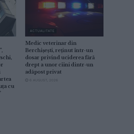
ACTUALITATE
Medic veterinar din
”,
Berchișești, reținut într-un
schi,
dosar privind uciderea fără
or
drept a unor cîini dintr-un
i
adăpost privat
artea
6 AUGUST, 2026
uța cu
”