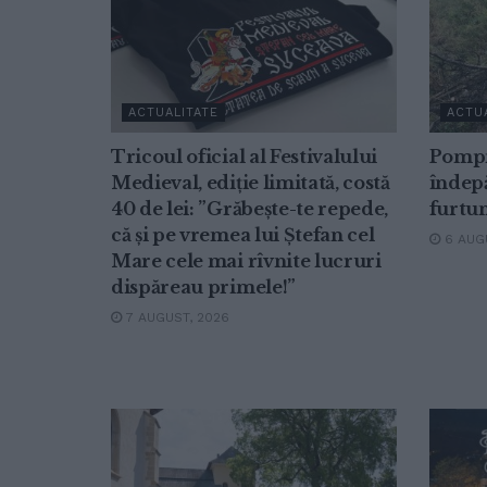
ACTUALITATE
ACTU
Tricoul oficial al Festivalului
Pompi
Medieval, ediție limitată, costă
îndepă
40 de lei: ”Grăbește-te repede,
furtu
că și pe vremea lui Ștefan cel
6 AUGU
Mare cele mai rîvnite lucruri
dispăreau primele!”
7 AUGUST, 2026