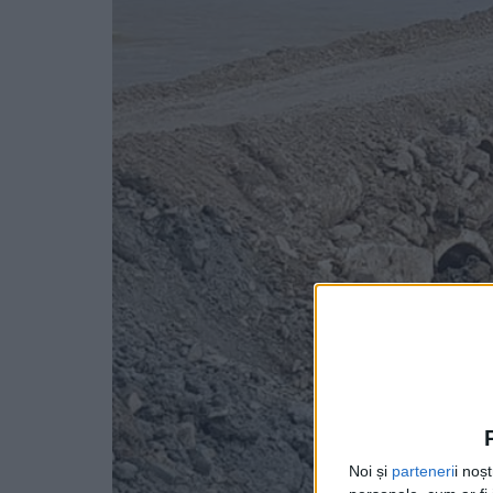
Noi și
parteneri
i noș