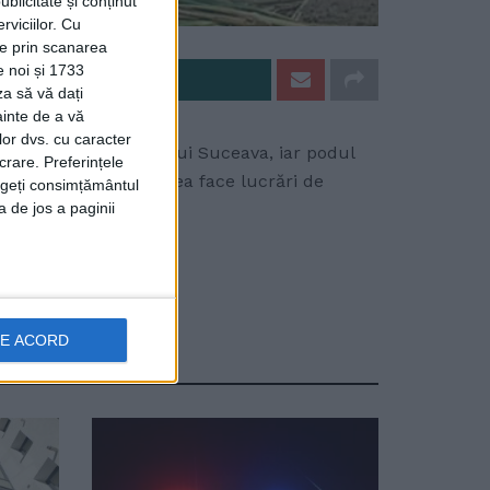
ublicitate și conținut
viciilor.
Cu
ție prin scanarea
e noi și 1733
e pe Whatsapp
za să vă dați
ainte de a vă
lor dvs. cu caracter
 crescut debitul rîului Suceava, iar podul
crare. Preferințele
alizat pentru a se putea face lucrări de
rageți consimțământul
a de jos a paginii
DE ACORD