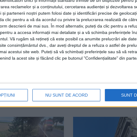
dentificatori unici și informații standard trimise de un dispozitiv pentru p
rea reclamelor și a conținutului, cercetarea audienței și dezvoltarea ser
 și partenerii noștri putem folosi date și identificări precise de geoloca
i da clic pentru a vă da acordul cu privire la prelucrarea realizată de cătr
Facebook
Trimit
form descrierii de mai sus. În mod alternativ, puteți da clic pentru a refu
entru a accesa informații mai detaliate și a vă schimba preferințele în
ntul.
Vă rugăm să rețineți că este posibil ca anumite prelucrări ale date
i General al Poliției Române informează că, azi-noapte, a
te consimțământul dvs., dar aveți dreptul de a refuza o astfel de prelu
atea Milișăuți, județul Suceava. Podul din tuburi a fost re
umai acestui site web. Puteți să vă schimbați preferințele sau să vă ret
nind la acest site și făcând clic pe butonul "Confidențialitate" din parte
tieră este deviată pe rute ocolitoare.
OPȚIUNI
NU SUNT DE ACORD
SUNT 