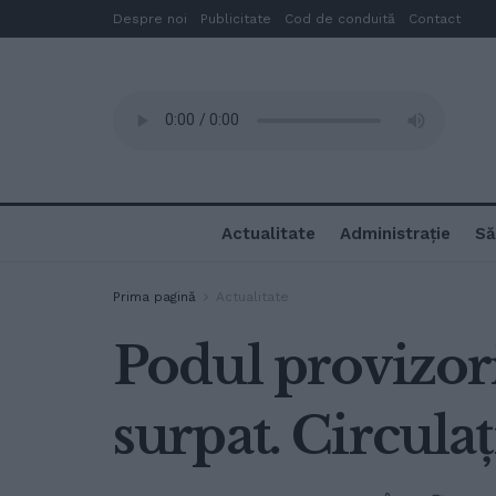
Despre noi
Publicitate
Cod de conduită
Contact
Actualitate
Administrație
Să
Prima pagină
Actualitate
Podul provizori
surpat. Circulaț