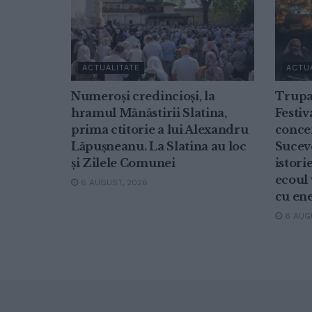
ACTUALITATE
ACTU
Numeroși credincioși, la
Trupa
hramul Mănăstirii Slatina,
Festiv
prima ctitorie a lui Alexandru
concer
Lăpușneanu. La Slatina au loc
Suceve
și Zilele Comunei
istori
ecoul 
6 AUGUST, 2026
cu ene
6 AUGU