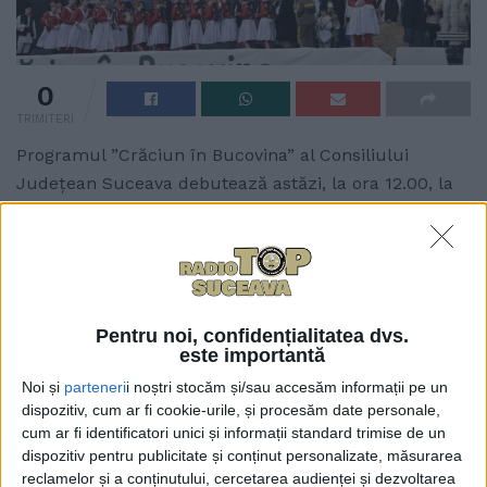
0
TRIMITERI
Programul ”Crăciun în Bucovina” al Consiliului
Județean Suceava debutează astăzi, la ora 12.00, la
Vatra Dornei. Referitor la acțiunile care se vor
desfășura în județul nostru cu ocazia Sărbătorilor de
Iarnă, vicepreședintele Niculai Barbă a mai declarat
la Radio Top: ”Este vorba despre un program extrem
de consistent în tot județul și vreau să subliniez
Pentru noi, confidențialitatea dvs.
acest lucru, în contextul condițiilor de austeritate.
este importantă
Sînt o serie de activități care sînt organizate în
Noi și
parteneri
i noștri stocăm și/sau accesăm informații pe un
parteneriat cu administrațiile locale sau de entități
dispozitiv, cum ar fi cookie-urile, și procesăm date personale,
cum ar fi identificatori unici și informații standard trimise de un
private și care au loc pe parcursul întregii luni
dispozitiv pentru publicitate și conținut personalizate, măsurarea
decembrie. Am încurajat să se întîmple aceste
reclamelor și a conținutului, cercetarea audienței și dezvoltarea