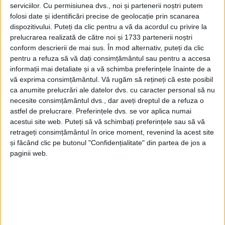
serviciilor.
Cu permisiunea dvs., noi și partenerii noștri putem
11 sub zece, iar 9 peste zece. Localitățile Dorna Arini,
folosi date și identificări precise de geolocație prin scanarea
Dorna Candrenilor și Drăgoiești au rămas în „zona
dispozitivului. Puteți da clic pentru a vă da acordul cu privire la
roșie”. În județul Suceava, incidența cazurilor de
prelucrarea realizată de către noi și 1733 partenerii noștri
infectare cu noul coronavirus a coborît de la 0,52 la
conform descrierii de mai sus. În mod alternativ, puteți da clic
pentru a refuza să vă dați consimțământul sau pentru a accesa
0,50 la mie.
informații mai detaliate și a vă schimba preferințele înainte de a
vă exprima consimțământul.
Vă rugăm să rețineți că este posibil
ca anumite prelucrări ale datelor dvs. cu caracter personal să nu
Tags:
rată de infectare
Suceava
necesite consimțământul dvs., dar aveți dreptul de a refuza o
astfel de prelucrare. Preferințele dvs. se vor aplica numai
acestui site web. Puteți să vă schimbați preferințele sau să vă
Articole
similare
retrageți consimțământul în orice moment, revenind la acest site
și făcând clic pe butonul "Confidențialitate" din partea de jos a
paginii web.