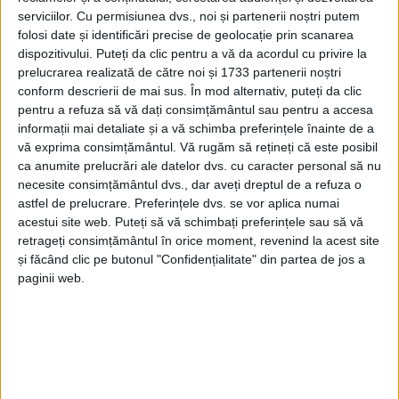
cazuri și o rată de infectare de 1,13, Cîmpulung – 12
serviciilor.
Cu permisiunea dvs., noi și partenerii noștri putem
cazuri și o incidență de 0,65, și Vatra Dornei – 25 de
folosi date și identificări precise de geolocație prin scanarea
cazuri și o rată de infectare de 1,78. 25 de localități
dispozitivului. Puteți da clic pentru a vă da acordul cu privire la
nu au nici un caz activ de infecție COVID, alte 29 au
prelucrarea realizată de către noi și 1733 partenerii noștri
conform descrierii de mai sus. În mod alternativ, puteți da clic
cîte un caz, 36 au sub cinci, 13 sub zece, iar 11
pentru a refuza să vă dați consimțământul sau pentru a accesa
peste zece. Numai comunele Dorna Arini, Dorna
informații mai detaliate și a vă schimba preferințele înainte de a
Candrenilor și Drăgoiești au rămas în „zona roșie”,
vă exprima consimțământul.
Vă rugăm să rețineți că este posibil
cu rate de infectare de peste 3, în timp ce
ca anumite prelucrări ale datelor dvs. cu caracter personal să nu
necesite consimțământul dvs., dar aveți dreptul de a refuza o
localitatea Panaci se află în „zona galbenă”. În
astfel de prelucrare. Preferințele dvs. se vor aplica numai
județul Suceava, incidența cazurilor de infectare cu
acestui site web. Puteți să vă schimbați preferințele sau să vă
noul coronavirus a coborît de la 0,62 la 0,56 la mie.
retrageți consimțământul în orice moment, revenind la acest site
și făcând clic pe butonul "Confidențialitate" din partea de jos a
paginii web.
Tags:
rată de infectare
Suceava
Articole
similare