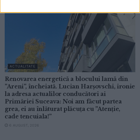
ACTUALITATE
Renovarea energetică a blocului lamă din
”Areni”, încheiată. Lucian Harșovschi, ironie
la adresa actualilor conducători ai
Primăriei Suceava: Noi am făcut partea
grea, ei au înlăturat plăcuța cu ”Atenție,
cade tencuiala!”
6 AUGUST, 2026