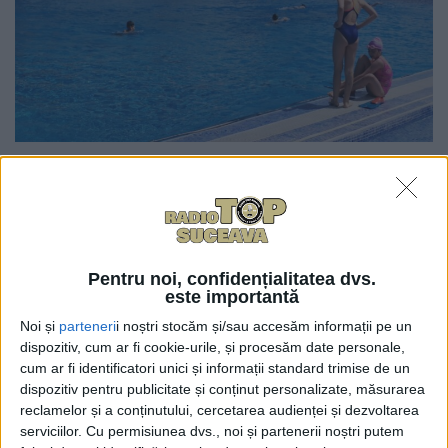
0
TRIMITERI
Viceprimarul Sucevei Lucian Harșovschi a anunțat că
s-a redeschis ștrandul de la Ițcani. Domnul
Harșovschi a mai spus că programul de funcționare
Pentru noi, confidențialitatea dvs.
este importantă
este de marți pînă duminică de la 09.00 la 20.00, iar
Noi și
parteneri
i noștri stocăm și/sau accesăm informații pe un
prețurile sînt următoarele: adulți – 23 lei; elevii,
dispozitiv, cum ar fi cookie-urile, și procesăm date personale,
studenții și pensionarii – cîte 11 lei; copiii cu vîrste
cum ar fi identificatori unici și informații standard trimise de un
între 5 și 14 ani – 6 lei. Persoanele cu dizabilități au
dispozitiv pentru publicitate și conținut personalizate, măsurarea
gratuitate. Numărul maxim de persoane admise în
reclamelor și a conținutului, cercetarea audienței și dezvoltarea
incinta ștrandului este de 700.
serviciilor.
Cu permisiunea dvs., noi și partenerii noștri putem