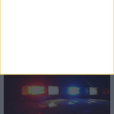
ACTUALITATE
Renovarea energetică a blocului lamă din
”Areni”, încheiată. Lucian Harșovschi, ironie
la adresa actualilor conducători ai
Primăriei Suceava: Noi am făcut partea
grea, ei au înlăturat plăcuța cu ”Atenție,
cade tencuiala!”
6 AUGUST, 2026