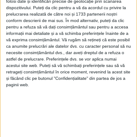
folosi date și identificări precise de geolocație prin scanarea
dispozitivului. Puteți da clic pentru a vă da acordul cu privire la
prelucrarea realizată de către noi și 1733 partenerii noștri
conform descrierii de mai sus. În mod alternativ, puteți da clic
Tags:
Lucian Harșovschi
Ștrand Ițcani Suceava
pentru a refuza să vă dați consimțământul sau pentru a accesa
informații mai detaliate și a vă schimba preferințele înainte de a
vă exprima consimțământul.
Vă rugăm să rețineți că este posibil
Articole
similare
ca anumite prelucrări ale datelor dvs. cu caracter personal să nu
necesite consimțământul dvs., dar aveți dreptul de a refuza o
astfel de prelucrare. Preferințele dvs. se vor aplica numai
acestui site web. Puteți să vă schimbați preferințele sau să vă
retrageți consimțământul în orice moment, revenind la acest site
și făcând clic pe butonul "Confidențialitate" din partea de jos a
paginii web.