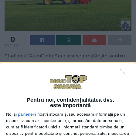
0
TRIMITERI
Stadionul ”Areni” din Suceava se pregătește pentru
revenirea fotbalului de Liga a II-a. Clubul Cetatea
1932 Suceava a anunțat că gazonul trece în această
perioadă printr-un amplu proces de regenerare,
pentru a oferi cele mai bune condiții la începutul
noului sezon.
Pentru noi, confidențialitatea dvs.
este importantă
Potrivit clubului, sînt efectuate lucrări de
Noi și
parteneri
i noștri stocăm și/sau accesăm informații pe un
scarificare, aerisire, însămînțare, nisipare și fertilizare
dispozitiv, cum ar fi cookie-urile, și procesăm date personale,
a suprafeței de joc. Reprezentanții Cetății au precizat
cum ar fi identificatori unici și informații standard trimise de un
că pentru aceste intervenții colaborează cu firme și
dispozitiv pentru publicitate și conținut personalizate, măsurarea