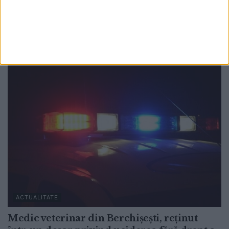
grea, ei au înlăturat plăcuța cu ”Atenție,
cade tencuiala!”
6 AUGUST, 2026
ACTUALITATE
Medic veterinar din Berchișești, reținut