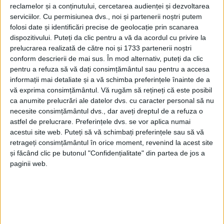
reclamelor și a conținutului, cercetarea audienței și dezvoltarea
specialiști în domeniu, astfel încît gazonul să fie adus
serviciilor.
Cu permisiunea dvs., noi și partenerii noștri putem
”la un nivel care să răspundă cerințelor competiției și
folosi date și identificări precise de geolocație prin scanarea
așteptărilor tuturor celor care vor păși pe <Areni>”.
dispozitivului. Puteți da clic pentru a vă da acordul cu privire la
prelucrarea realizată de către noi și 1733 partenerii noștri
Clubul își dorește ca stadionul să fie pregătit ”la cele
conform descrierii de mai sus. În mod alternativ, puteți da clic
mai înalte standarde” pentru meciurile din Liga a II-a
pentru a refuza să vă dați consimțământul sau pentru a accesa
informații mai detaliate și a vă schimba preferințele înainte de a
și pentru a le oferi jucătorilor, staff-ului și
vă exprima consimțământul.
Vă rugăm să rețineți că este posibil
suporterilor ”condiții pe măsura ambițiilor acestui
ca anumite prelucrări ale datelor dvs. cu caracter personal să nu
proiect”.
necesite consimțământul dvs., dar aveți dreptul de a refuza o
astfel de prelucrare. Preferințele dvs. se vor aplica numai
În mesajul postat pe Facebook, reprezentanții Cetății
acestui site web. Puteți să vă schimbați preferințele sau să vă
au mai transmis: ”Fiecare detaliu contează. Iar un
retrageți consimțământul în orice moment, revenind la acest site
gazon de calitate este primul pas către spectacolul
și făcând clic pe butonul "Confidențialitate" din partea de jos a
paginii web.
pe care cu toții îl așteptăm”.
Tags:
Cetatea Suceava
fotbal Suceava
gazon Suceava
liga a II-a
stadion
”Areni”