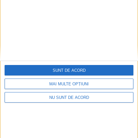
observe lucruri simple: vîntul, o frunză care
cade, sunetele din natură
7 AUGUST, 2026
SUNT DE ACORD
MAI MULTE OPȚIUNI
NU SUNT DE ACORD
ACTUALITATE
Tricoul oficial al Festivalului Medieval,
ediție limitată, costă 40 de lei: ”Grăbește-te