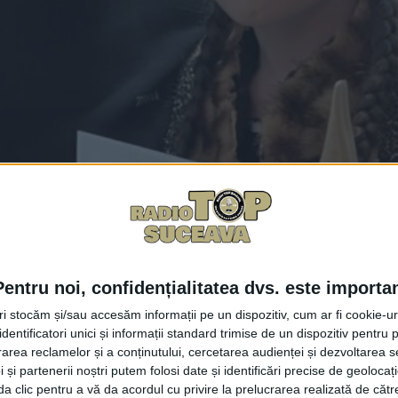
Facebook
Trimit
Pentru noi, confidențialitatea dvs. este importa
tri stocăm și/sau accesăm informații pe un dispozitiv, cum ar fi cookie-u
l de Folclor „Cîntec din Țara de Sus”, ediția a IV-a, a fost
dentificatori unici și informații standard trimise de un dispozitiv pentru p
tămînii trecute la Căminul Cultural „Savin Alexievici” din 
rea reclamelor și a conținutului, cercetarea audienței și dezvoltarea ser
ost susținut de Consiliul Județean Suceava, prin Centrul C
 și partenerii noștri putem folosi date și identificări precise de geoloca
i da clic pentru a vă da acordul cu privire la prelucrarea realizată de cătr