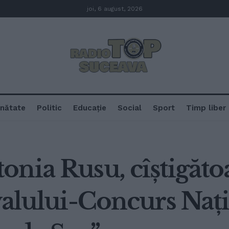
joi, 6 august, 2026
nătate
Politic
Educație
Social
Sport
Timp liber
onia Rusu, cîștigăto
valului-Concurs Nați