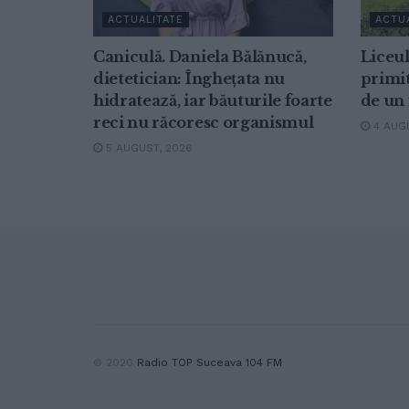
ACTUALITATE
ACTU
Caniculă. Daniela Bălănucă,
Liceu
dietetician: Înghețata nu
primit
hidratează, iar băuturile foarte
de un 
reci nu răcoresc organismul
4 AUGU
5 AUGUST, 2026
© 2020
Radio TOP Suceava 104 FM