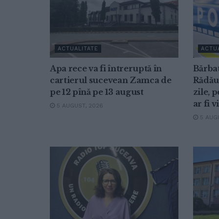
ACTUALITATE
ACTU
Apa rece va fi întreruptă în
Bărbat
cartierul sucevean Zamca de
Rădăuț
pe 12 pînă pe 13 august
zile, 
ar fi 
5 AUGUST, 2026
5 AUGU