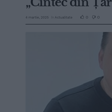
„Cîntec din Țar
0
0
4 martie, 2025
în
Actualitate