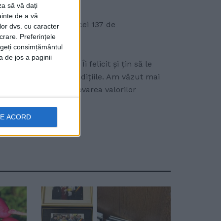
za să vă dați
ainte de a vă
rite, selectați dintre cei 137 de
lor dvs. cu caracter
crare. Preferințele
rageți consimțământul
a de jos a paginii
acă către folclor. Îi felicit și țin să le
i pentru a păstra tradițiile. Am văzut mai
stor talente și promovarea valorilor
DE ACORD