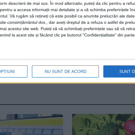
form descrierii de mai sus. În mod alternativ, puteți da clic pentru a refu
entru a accesa informații mai detaliate și a vă schimba preferințele în
 folclorice reprezentative ale țării, pe grupe de vîrstă dife
ntul.
Vă rugăm să rețineți că este posibil ca anumite prelucrări ale date
te consimțământul dvs., dar aveți dreptul de a refuza o astfel de prelu
umai acestui site web. Puteți să vă schimbați preferințele sau să vă ret
nind la acest site și făcând clic pe butonul "Confidențialitate" din parte
ilip, a declarat: „Mă bucur că sunt mulți tineri care se aple
 care le insuflă dragostea pentru frumos, pentru cântec ș
l și pasiunea lor pentru folclorul autentic. Susținerea ace
t sprijinul conducerii Consiliului Județean Suceava”.
OPȚIUNI
NU SUNT DE ACORD
SUNT 
Cîntec din Țara de Sus
Dorna Arini
Sorin Filip