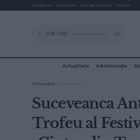
Despre noi
Publicitate
Cod de conduită
Contact
Actualitate
Administrație
Să
Prima pagină
Actualitate
Suceveanca Ant
Trofeu al Festi