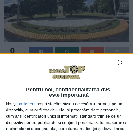
0
TRIMITERI
În piațeta de la statuia lui Mihai Eminescu, situată în
centrul Sucevei, lîngă Biserica ”Sf. Nicolae” și peste
drum de Teatrul Municipal ”Matei Vișniec”, va fi
Pentru noi, confidențialitatea dvs.
amenajat un raft cu cărți. Primăria a anunțat că
este importantă
piațeta a fost complet reabilitată. În mesajul
Noi și
parteneri
i noștri stocăm și/sau accesăm informații pe un
municipalității se spune: ”Invităm pe toți cei care
dispozitiv, cum ar fi cookie-urile, și procesăm date personale,
doresc să contribuie să aducă volume și să le ofere
cum ar fi identificatori unici și informații standard trimise de un
cititorilor <ambulanți>, pentru a încuraja lectura în
dispozitiv pentru publicitate și conținut personalizate, măsurarea
aer liber”. Primăria mai anunță că, pe 15 iunie, în
reclamelor și a conținutului, cercetarea audienței și dezvoltarea