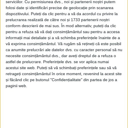
serviciilor.
Cu permisiunea dvs., noi și partenerii noștri putem
respectiva piațetă se va organiza un mic spectacol de
folosi date și identificări precise de geolocație prin scanarea
poezie eminesciană. Pe 15 iunie se împlinesc 137 de
dispozitivului. Puteți da clic pentru a vă da acordul cu privire la
ani de la moartea lui Mihai Eminescu.
prelucrarea realizată de către noi și 1733 partenerii noștri
conform descrierii de mai sus. În mod alternativ, puteți da clic
pentru a refuza să vă dați consimțământul sau pentru a accesa
Tags:
Piațetă Mihai Eminescu
Primăria Suceava
informații mai detaliate și a vă schimba preferințele înainte de a
vă exprima consimțământul.
Vă rugăm să rețineți că este posibil
raft cu cărți
ca anumite prelucrări ale datelor dvs. cu caracter personal să nu
necesite consimțământul dvs., dar aveți dreptul de a refuza o
Articole
similare
astfel de prelucrare. Preferințele dvs. se vor aplica numai
acestui site web. Puteți să vă schimbați preferințele sau să vă
retrageți consimțământul în orice moment, revenind la acest site
și făcând clic pe butonul "Confidențialitate" din partea de jos a
paginii web.