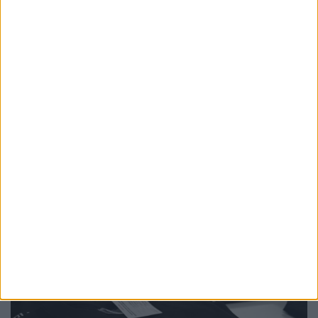
ACTUALITATE
Academia Phoenix îi provoacă pe copii să-și
depășească limitele pe Via Transilvanica.
Andrei Tiperciuc: După atît timp petrecut
în tehnologie și telefoane, copiii încep să
observe lucruri simple: vîntul, o frunză care
cade, sunetele din natură
7 AUGUST, 2026