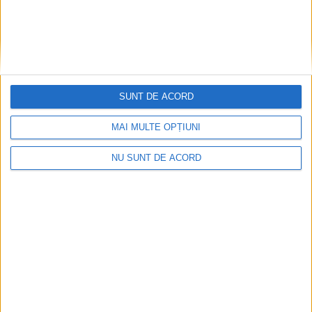
SUNT DE ACORD
MAI MULTE OPȚIUNI
ACTUALITATE
NU SUNT DE ACORD
Protestul transportatorilor cu 500 de
camioane, respins de Primăria Suceava
7 AUGUST, 2026