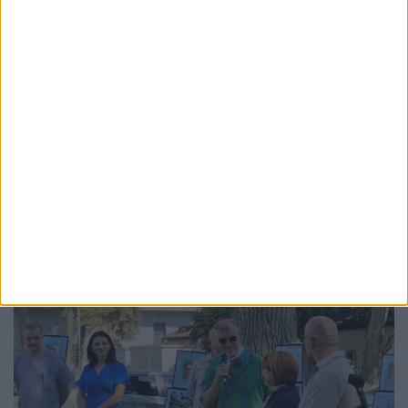
ACTUALITATE
Trupa Bucovina va deschide Festivalul
Medieval cu un concert la Cetatea de Scaun
a Sucevei: ”O întîlnire între istorie și metal,
acolo unde ecoul veacurilor se împletește
cu energia prezentului”
6 AUGUST, 2026