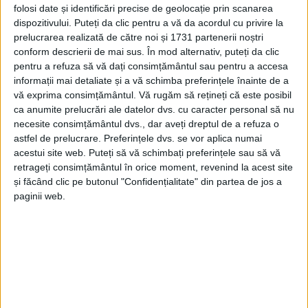
Marius Petru Rogojinschi, managerul Teatrului
folosi date și identificări precise de geolocație prin scanarea
pentru copii și tineret „Vasilache” din Botoșani.
dispozitivului. Puteți da clic pentru a vă da acordul cu privire la
prelucrarea realizată de către noi și 1731 partenerii noștri
conform descrierii de mai sus. În mod alternativ, puteți da clic
Tags:
Carmen Veronica Steiciuc
Teatrul ”Matei Vișniec”
pentru a refuza să vă dați consimțământul sau pentru a accesa
informații mai detaliate și a vă schimba preferințele înainte de a
• Ion Caramitru
vă exprima consimțământul.
Vă rugăm să rețineți că este posibil
ca anumite prelucrări ale datelor dvs. cu caracter personal să nu
necesite consimțământul dvs., dar aveți dreptul de a refuza o
Articole
similare
astfel de prelucrare. Preferințele dvs. se vor aplica numai
acestui site web. Puteți să vă schimbați preferințele sau să vă
retrageți consimțământul în orice moment, revenind la acest site
și făcând clic pe butonul "Confidențialitate" din partea de jos a
paginii web.