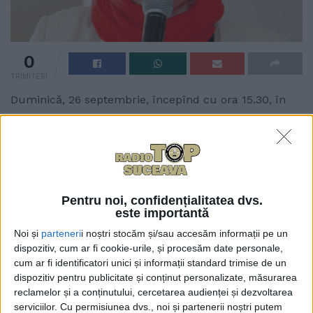
0
TRIMITERI
Duminică, 26 septembrie, începînd cu ora 15.30, în
cadrul Festivalului de weekend – 6 ani de teatru la
Suceava va avea loc o masă rotundă cu tema ”Ion
Caramitru și locul său în cultura română”.
Evenimentul este organizat în memoria marelui actor
care s-a stins din viață pe 5 septembrie la vîrsta de
Pentru noi, confidențialitatea dvs.
79 de ani și se va desfășura în spațiul expozițional al
este importantă
teatrului sucevean. Dialogul va fi moderat de
Noi și
parteneri
i noștri stocăm și/sau accesăm informații pe un
managerul instituției, Carmen Veronica Steiciuc.
dispozitiv, cum ar fi cookie-urile, și procesăm date personale,
Printre invitați se vor număra Călin Ciobotari, director
cum ar fi identificatori unici și informații standard trimise de un
dispozitiv pentru publicitate și conținut personalizate, măsurarea
al Școlii Doctorale de Teatru din Iași, Carmen
reclamelor și a conținutului, cercetarea audienței și dezvoltarea
Mihalache, director al revistei „Ateneu” din Bacău, și
serviciilor.
Cu permisiunea dvs., noi și partenerii noștri putem