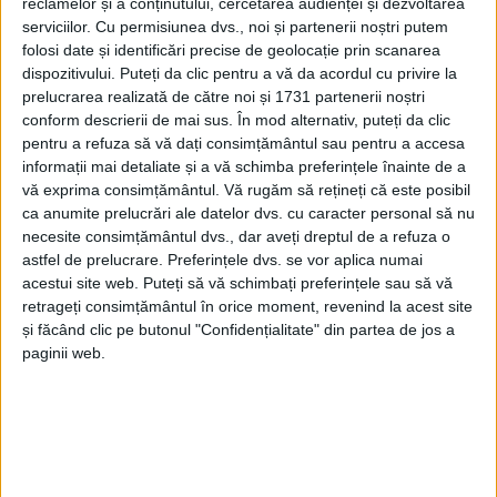
reclamelor și a conținutului, cercetarea audienței și dezvoltarea
acesta va crește pînă sîmbătă. Din cauza vîntului
serviciilor.
Cu permisiunea dvs., noi și partenerii noștri putem
puternic, troienele de zăpadă depășesc un metru.
folosi date și identificări precise de geolocație prin scanarea
dispozitivului. Puteți da clic pentru a vă da acordul cu privire la
prelucrarea realizată de către noi și 1731 partenerii noștri
În mesajul salvamont se mai spune:
conform descrierii de mai sus. În mod alternativ, puteți da clic
”Recomandăm prudență în zilele ce urmează.
pentru a refuza să vă dați consimțământul sau pentru a accesa
Încălzirea bruscă a vremii va favoriza creșterea
informații mai detaliate și a vă schimba preferințele înainte de a
instabilității stratului de zăpadă. Planurile voastre pot
vă exprima consimțământul.
Vă rugăm să rețineți că este posibil
ca anumite prelucrări ale datelor dvs. cu caracter personal să nu
include trasee la altitudini mai mici, zone împădurite
necesite consimțământul dvs., dar aveți dreptul de a refuza o
și pante sub 30⁰. Dar chiar și acestea pot fi nesigure
astfel de prelucrare. Preferințele dvs. se vor aplica numai
dacă aveți deasupra voastră și sunteți prea aproape
acestui site web. Puteți să vă schimbați preferințele sau să vă
de un teren suficient de înclinat pentru declanșarea
retrageți consimțământul în orice moment, revenind la acest site
și făcând clic pe butonul "Confidențialitate" din partea de jos a
unor avalanșe. Ture frumoase și sigure!”.
paginii web.
Tags:
Salvamont Suceava
Zăpadă munte Suceava
Articole
similare