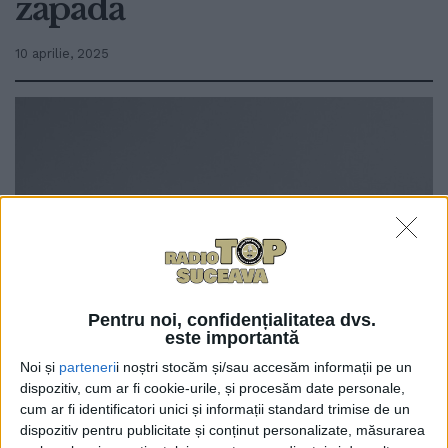
zăpadă
10 aprilie, 2025
Pentru noi, confidențialitatea dvs.
0
este importantă
TRIMITERI
Noi și
parteneri
i noștri stocăm și/sau accesăm informații pe un
Salvamont Suceava informează că ninsorile din
dispozitiv, cum ar fi cookie-urile, și procesăm date personale,
cum ar fi identificatori unici și informații standard trimise de un
ultimele zile au format un strat de zăpadă de 50 de
dispozitiv pentru publicitate și conținut personalizate, măsurarea
centimetri la altitudini mai mari de 1.400 de metri, iar