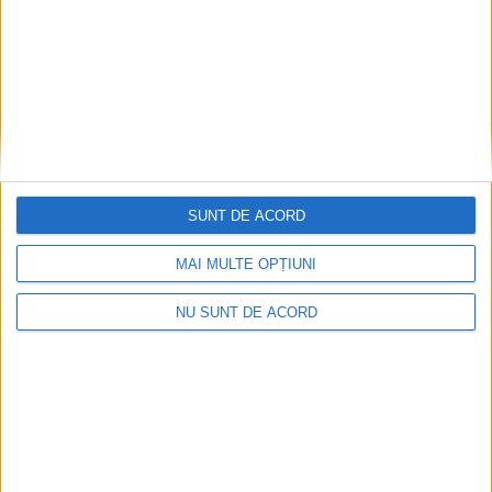
SUNT DE ACORD
MAI MULTE OPȚIUNI
NU SUNT DE ACORD
ACTUALITATE
Medic veterinar din Berchișești, reținut
într-un dosar privind uciderea fără drept a
unor cîini dintr-un adăpost privat
6 AUGUST, 2026