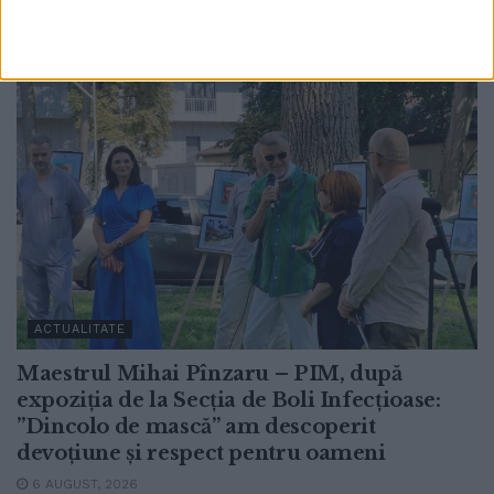
ACTUALITATE
Maestrul Mihai Pînzaru – PIM, după
expoziția de la Secția de Boli Infecțioase:
”Dincolo de mască” am descoperit
devoțiune și respect pentru oameni
6 AUGUST, 2026