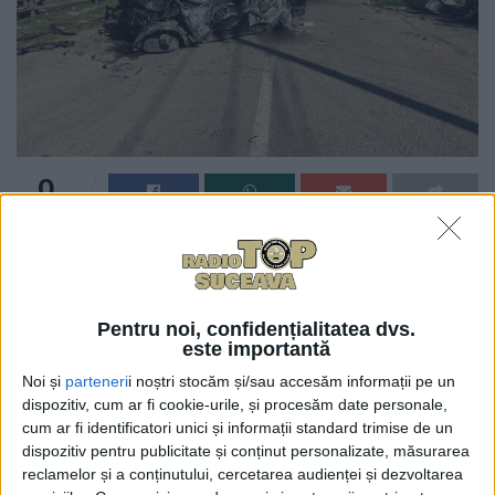
0
TRIMITERI
În urma unui accident de circulație care a avut loc,
după-amiază, pe raza localității Rașca, din comuna
Moldovița, un tînăr în vîrstă de 18 ani a murit.
Pentru noi, confidențialitatea dvs.
este importantă
La ora 18 și 38, ISU Suceava a anunțat că
Noi și
parteneri
i noștri stocăm și/sau accesăm informații pe un
pompierii militari din cadrul Secției de Pompieri
dispozitiv, cum ar fi cookie-urile, și procesăm date personale,
Cîmpulung Moldovenesc au intervenit cu o
cum ar fi identificatori unici și informații standard trimise de un
autospecială pentru descarcerare și o ambulanță
dispozitiv pentru publicitate și conținut personalizate, măsurarea
SMURD B2, cu sprijinul a două ambulanțe SAJ. Era
reclamelor și a conținutului, cercetarea audienței și dezvoltarea