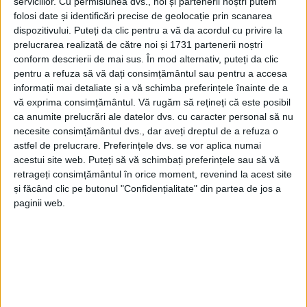
serviciilor.
Cu permisiunea dvs., noi și partenerii noștri putem
vorba despre un autoturism care a lovit un gard și s-
folosi date și identificări precise de geolocație prin scanarea
a oprit pe partea carosabilă. La fața locului au fost
dispozitivului. Puteți da clic pentru a vă da acordul cu privire la
identificate trei victime cu vîrste cuprinse între 18 și
prelucrarea realizată de către noi și 1731 partenerii noștri
19 ani.
conform descrierii de mai sus. În mod alternativ, puteți da clic
pentru a refuza să vă dați consimțământul sau pentru a accesa
Din nefericire, după aplicarea manevrelor de
informații mai detaliate și a vă schimba preferințele înainte de a
resuscitare, un tînăr în vîrstă de 18 ani a fost declarat
vă exprima consimțământul.
Vă rugăm să rețineți că este posibil
ca anumite prelucrări ale datelor dvs. cu caracter personal să nu
decedat.
necesite consimțământul dvs., dar aveți dreptul de a refuza o
astfel de prelucrare. Preferințele dvs. se vor aplica numai
ISU a mai comunicat: ”Dintre ceilalți doi tineri, unul
acestui site web. Puteți să vă schimbați preferințele sau să vă
în vârstă de 19 ani a fost transportat la spital pentru
retrageți consimțământul în orice moment, revenind la acest site
investigații suplimentare și tratament de specialitate,
și făcând clic pe butonul "Confidențialitate" din partea de jos a
iar celălalt tânăr, în vârstă de 18 ani, a fost
paginii web.
monitorizat și ulterior a rezultat transportul la o
unitate spitalicească”.
Tags:
Accident Moldovița
accident mortal