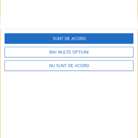
SUNT DE ACORD
MAI MULTE OPȚIUNI
NU SUNT DE ACORD
ACTUALITATE
Daniela Bălănucă, dietetician: Pe caniculă,
jumătate din farfurie ar trebui să fie
ocupată de legume
5 AUGUST, 2026