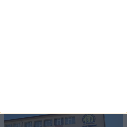
ACTUALITATE
Caniculă. Daniela Bălănucă, dietetician:
Înghețata nu hidratează, iar băuturile foarte
reci nu răcoresc organismul
5 AUGUST, 2026