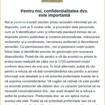
doi ani.
Pentru noi, confidențialitatea dvs.
Domnul Rîmbu a fost trimis în judecată de DNA
este importantă
Suceava pentru fapte pe care le-a comis pe vremea
Noi și
parteneri
i noștri stocăm și/sau accesăm informații pe un
cînd era managerul Spitalului Județean Suceava.
dispozitiv, cum ar fi cookie-urile, și procesăm date personale,
cum ar fi identificatori unici și informații standard trimise de un
Conform instanței, Vasile Rîmbu este obligat să se
dispozitiv pentru publicitate și conținut personalizate, măsurarea
reclamelor și a conținutului, cercetarea audienței și dezvoltarea
prezinte la Serviciul de Probaţiune Suceava atunci
serviciilor.
Cu permisiunea dvs., noi și partenerii noștri putem
cînd este chemat, să primească vizitele consilierului
folosi date și identificări precise de geolocație prin scanarea
de probaţiune desemnat cu supravegherea sa și să
dispozitivului. Puteți da clic pentru a vă da acordul cu privire la
anunţe, în prealabil, o schimbare de domiciliu şi
prelucrarea realizată de către noi și 1733 partenerii noștri
conform descrierii de mai sus. În mod alternativ, puteți da clic
orice deplasare care depăşeşte cinci zile. Mai trebuie
pentru a refuza să vă dați consimțământul sau pentru a accesa
să comunice o eventuală schimbare a locului de
informații mai detaliate și a vă schimba preferințele înainte de a
muncă și informaţii şi documente de natură a
vă exprima consimțământul.
Vă rugăm să rețineți că este posibil
permite controlul mijloacelor sale de existenţă.
ca anumite prelucrări ale datelor dvs. cu caracter personal să nu
necesite consimțământul dvs., dar aveți dreptul de a refuza o
Aceeași decizie ca în cazul lui Vasile Rîmbu a fost
astfel de prelucrare. Preferințele dvs. se vor aplica numai
luată și pentru Dana Mihaela Mamciuc, șefa
acestui site web. Puteți să vă schimbați preferințele sau să vă