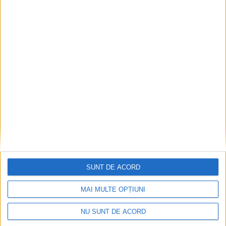
ACTUALITATE
Piața Produselor Montane, la Vatra Dornei,
la sfîrșitul lunii august
9 AUGUST, 2026
SUNT DE ACORD
MAI MULTE OPȚIUNI
NU SUNT DE ACORD