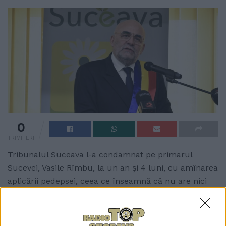
0
TRIMITERI
Tribunalul Suceava l-a condamnat pe primarul
Sucevei, Vasile Rîmbu, la un an și 4 luni, cu amînarea
aplicării pedepsei, ceea ce înseamnă că nu are nici
un fel de consecințe asupra funcției pe care o ocupă.
Sentința se revocă doar dacă domnul Rîmbu va
comite vreo faptă penală în perioada de încercare de