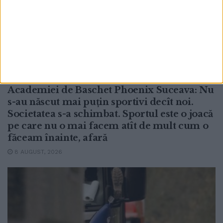
ACTUALITATE
Copiii de astăzi și mișcarea. Fondatorul
Academiei de Baschet Phoenix Suceava: Nu
s-au născut mai puțin sportivi decît noi.
Societatea s-a schimbat. Sportul este o joacă
pe care nu o mai facem atît de mult cum o
făceam înainte, afară
8 AUGUST, 2026