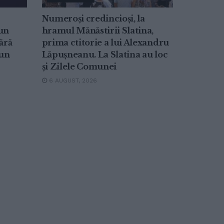
Numeroși credincioși, la
-un
hramul Mănăstirii Slatina,
ără
prima ctitorie a lui Alexandru
-un
Lăpușneanu. La Slatina au loc
și Zilele Comunei
6 AUGUST, 2026