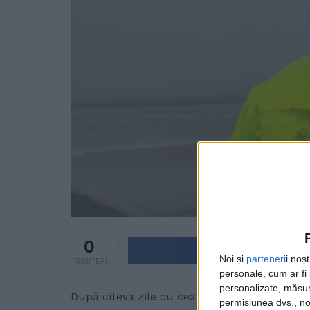
0
Trimite pe 
Noi și
parteneri
i noș
TRIMITERI
personale, cum ar fi i
personalizate, măsura
După cîteva zile cu ceață deasă, din cauza c
permisiunea dvs., noi