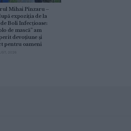
rul Mihai Pînzaru –
upă expoziția de la
 de Boli Infecțioase:
olo de mască” am
erit devoțiune și
ct pentru oameni
ST, 2026