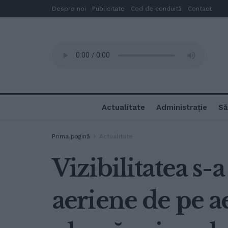
Despre noi
Publicitate
Cod de conduită
Contact
Actualitate
Administrație
Să
Prima pagină
Actualitate
Vizibilitatea s-
aeriene de pe a