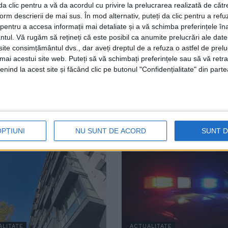
unicat al aeroportului condus de Ioan Măriuța se arată că
i da clic pentru a vă da acordul cu privire la prelucrarea realizată de cătr
e a vizibilităţii, o aeronavă a companiei Wizz Air a ateriz
form descrierii de mai sus. În mod alternativ, puteți da clic pentru a refu
entru a accesa informații mai detaliate și a vă schimba preferințele în
a orele 19:55, zbor care va avea la bord un număr de 184
ntul.
Vă rugăm să rețineți că este posibil ca anumite prelucrări ale date
ologice să se îmbunătăţească şi să ducă la o reluare a tra
te consimțământul dvs., dar aveți dreptul de a refuza o astfel de prelu
umai acestui site web. Puteți să vă schimbați preferințele sau să vă ret
nind la acest site și făcând clic pe butonul "Confidențialitate" din parte
ceava
ceață
Ioan Măriuța
Luton
reluare zboruri
OPȚIUNI
NU SUNT DE ACORD
SUNT 
ALITATE
ACTUALITATE