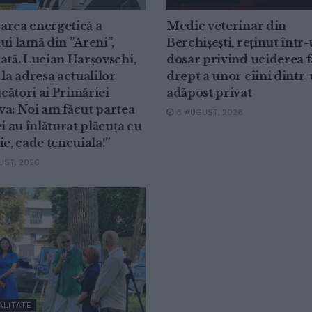
area energetică a
Medic veterinar din
ui lamă din ”Areni”,
Berchișești, reținut într
ată. Lucian Harșovschi,
dosar privind uciderea f
 la adresa actualilor
drept a unor cîini dintr
ători ai Primăriei
adăpost privat
a: Noi am făcut partea
6 AUGUST, 2026
ei au înlăturat plăcuța cu
ie, cade tencuiala!”
ST, 2026
ALITATE