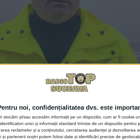
Pentru noi, confidențialitatea dvs. este importa
Facebook
Trimit
tri stocăm și/sau accesăm informații pe un dispozitiv, cum ar fi cookie-u
dentificatori unici și informații standard trimise de un dispozitiv pentru p
rea reclamelor și a conținutului, cercetarea audienței și dezvoltarea ser
ăreia pe Aeroportul Internațional ”Ștefan cel Mare” Sucea
 și partenerii noștri putem folosi date și identificări precise de geoloca