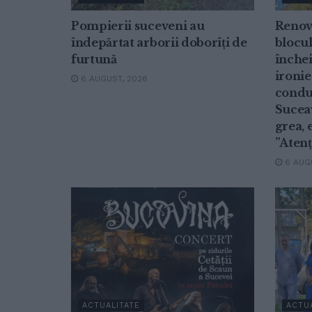
Pompierii suceveni au
Renov
îndepărtat arborii doborîți de
blocul
furtună
închei
ironie
6 AUGUST, 2026
conduc
Suceav
grea, 
”Atenț
6 AUGU
ACTUALITATE
ACTU