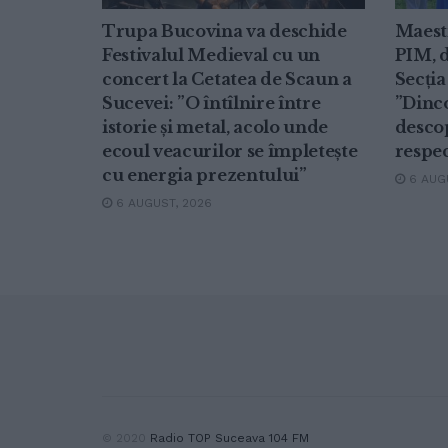
Trupa Bucovina va deschide
Maest
Festivalul Medieval cu un
PIM, d
concert la Cetatea de Scaun a
Secția
Sucevei: ”O întîlnire între
”Dinc
istorie și metal, acolo unde
descop
ecoul veacurilor se împletește
respe
cu energia prezentului”
6 AUGU
6 AUGUST, 2026
© 2020
Radio TOP Suceava 104 FM