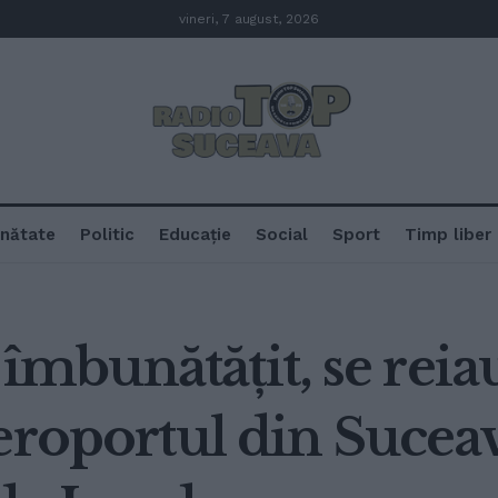
vineri, 7 august, 2026
nătate
Politic
Educație
Social
Sport
Timp liber
a îmbunătățit, se reia
eroportul din Suceav