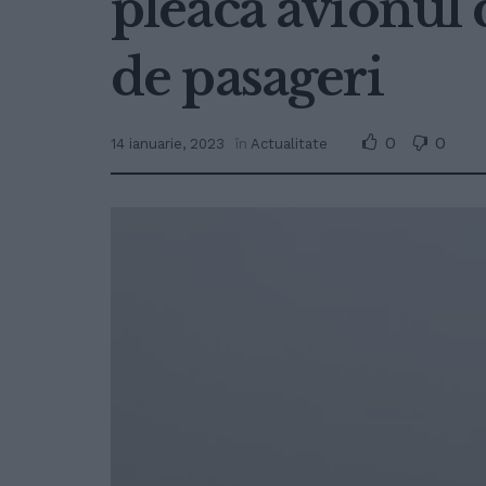
pleacă avionul 
de pasageri
0
0
14 ianuarie, 2023
în
Actualitate