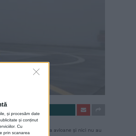
ntă
e pe Whatsapp
rile, și procesăm date
ublicitate și conținut
viciilor.
Cu
va nu au putut ateriza avioane și nici nu au
ție prin scanarea