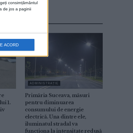
rageți consimțământul
a de jos a paginii
DE ACORD
ADMINISTRAȚIE
re
Primăria Suceava, măsuri
ui 1.
pentru diminuarea
iv
consumului de energie
electrică. Una dintre ele,
iluminatul stradal va
funcționa la intensitate redusă