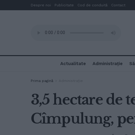
Despre noi
Publicitate
Cod de conduită
Contact
Actualitate
Administrație
Să
Prima pagină
Administrație
3,5 hectare de 
Cîmpulung, pen