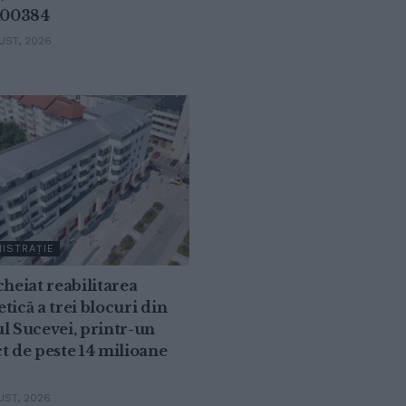
00384
ST, 2026
ISTRAȚIE
cheiat reabilitarea
tică a trei blocuri din
l Sucevei, printr-un
t de peste 14 milioane
ST, 2026