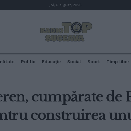
joi, 6 august, 2026
nătate
Politic
Educație
Social
Sport
Timp liber
teren, cumpărate de
tru construirea un