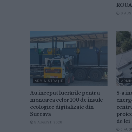
ROUA
6 AUGU
ADMINISTRAȚIE
ADMIN
Au început lucrările pentru
S-a în
montarea celor 100 de insule
energe
ecologice digitalizate din
centru
Suceava
proiec
de lei
5 AUGUST, 2026
5 AUGU