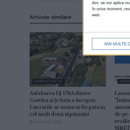
dvs. se vor aplica n
în orice moment, reve
web.
Articole
similare
MAI MULTE 
ADMINISTRAȚIE
ADMIN
Asfaltarea DJ 178A dintre
Lansa
Costîna și Șcheia a început.
”Îmbu
Lucrările ar urma să fie gata în
amonte
cel mult două săptămîni
de pe 
rezili
6 AUGUST, 2026
SIRET,