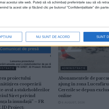
umai acestui site web. Puteți să vă schimbați preferințele sau să vă ret
nind la acest site și făcând clic pe butonul "Confidențialitate" din parte
OPȚIUNI
NU SUNT DE ACORD
SUNT 
ISTRAȚIE
ADMINISTRAȚIE
rea proiectului
Abonamentele de parca
nătățirea cooperării
ajung în zona Luceafărul
-aval a stakeholderilor
Cererile se depun exclus
râul Siret privind
online
ența la inundații” – FR
6 AUGUST, 2026
 ID Proiect: