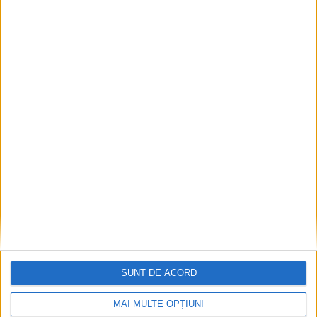
ADMINISTRAȚIE
Lansarea proiectului ”Îmbunătățirea
cooperării amonte-aval a stakeholderilor de
pe râul Siret privind reziliența la inundații”
– FR SIRET, ID Proiect: ROUA00384
6 AUGUST, 2026
SUNT DE ACORD
MAI MULTE OPȚIUNI