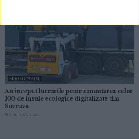
ADMINISTRAȚIE
Au început lucrările pentru montarea celor
100 de insule ecologice digitalizate din
Suceava
5 AUGUST, 2026