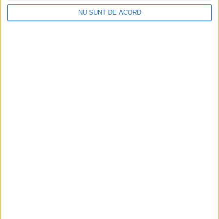
NU SUNT DE ACORD
ADMINISTRAȚIE
Abonamentele de parcare ajung în zona
Luceafărului 1. Cererile se depun exclusiv
online
6 AUGUST, 2026