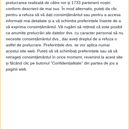
prelucrarea realizată de către noi și 1733 partenerii noștri
conform descrierii de mai sus. În mod alternativ, puteți da clic
pentru a refuza să vă dați consimțământul sau pentru a accesa
informații mai detaliate și a vă schimba preferințele înainte de a
vă exprima consimțământul.
Vă rugăm să rețineți că este posibil
ca anumite prelucrări ale datelor dvs. cu caracter personal să nu
necesite consimțământul dvs., dar aveți dreptul de a refuza o
astfel de prelucrare. Preferințele dvs. se vor aplica numai
acestui site web. Puteți să vă schimbați preferințele sau să vă
retrageți consimțământul în orice moment, revenind la acest site
și făcând clic pe butonul "Confidențialitate" din partea de jos a
paginii web.
ADMINISTRAȚIE
Două stații de autobuz din Suceava,
modernizate cu bani privați. Gara
Burdujeni și ”Confecția” intră în
transformare
7 AUGUST, 2026