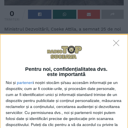
0
TRIMITERI
Ministrul Dezvoltării, Cseke Attila, a semnat 25 de noi
contracte de finanțare prin Programul Național de
Investiții „Anghel Saligny”, în valoare totală de 292,9
milioane de lei. Unul dintre contracte vizează
modernizarea infrastructurii rutiere în comuna
suceveană Ostra. Finanțarea însumează aproximativ
Pentru noi, confidențialitatea dvs.
7,9 milioane de lei.
este importantă
Noi și
parteneri
i noștri stocăm și/sau accesăm informații pe un
dispozitiv, cum ar fi cookie-urile, și procesăm date personale,
Tags:
drumuri
Ministerul Dezvoltării
Ostra
cum ar fi identificatori unici și informații standard trimise de un
dispozitiv pentru publicitate și conținut personalizate, măsurarea
reclamelor și a conținutului, cercetarea audienței și dezvoltarea
Articole
similare
serviciilor.
Cu permisiunea dvs., noi și partenerii noștri putem
folosi date și identificări precise de geolocație prin scanarea
dispozitivului. Puteți da clic pentru a vă da acordul cu privire la