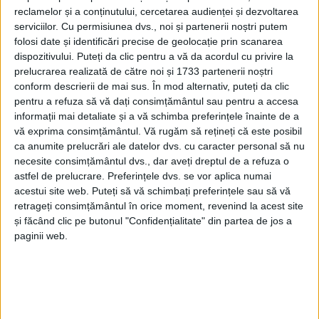
Potrivit unui comunicat al Primăriei Suceava,
reclamelor și a conținutului, cercetarea audienței și dezvoltarea
măsura reprezintă ”baza legală pentru inițierea
serviciilor.
Cu permisiunea dvs., noi și partenerii noștri putem
folosi date și identificări precise de geolocație prin scanarea
etapelor administrative și juridice următoare, în
dispozitivului. Puteți da clic pentru a vă da acordul cu privire la
vederea eliberării terenurilor respective de
prelucrarea realizată de către noi și 1733 partenerii noștri
construcțiile cu caracter provizoriu și readucerea lor
conform descrierii de mai sus. În mod alternativ, puteți da clic
în circuitul public”.
pentru a refuza să vă dați consimțământul sau pentru a accesa
informații mai detaliate și a vă schimba preferințele înainte de a
Municipalitatea anunță că, în cadrul planurilor de
vă exprima consimțământul.
Vă rugăm să rețineți că este posibil
regenerare urbană, pe terenurile eliberate vor fi
ca anumite prelucrări ale datelor dvs. cu caracter personal să nu
necesite consimțământul dvs., dar aveți dreptul de a refuza o
amenajate noi locuri de parcare, vor fi sistematizate
astfel de prelucrare. Preferințele dvs. se vor aplica numai
spațiile verzi și vor fi create zone pietonale. De
acestui site web. Puteți să vă schimbați preferințele sau să vă
asemenea, sînt prevăzute lucrări de modernizare și
retrageți consimțământul în orice moment, revenind la acest site
reabilitare a trotuarelor ”pentru siguranța
și făcând clic pe butonul "Confidențialitate" din partea de jos a
paginii web.
cetățenilor”.
Tags:
Demolare garaje Suceava
garaje