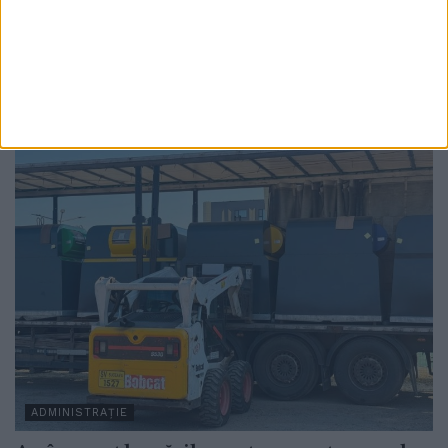
diminuarea consumului de energie
electrică. Una dintre ele, iluminatul stradal
va funcționa la intensitate redusă (75%) în
intervalul orar 21:00 – 00:00
6 AUGUST, 2026
ADMINISTRAȚIE