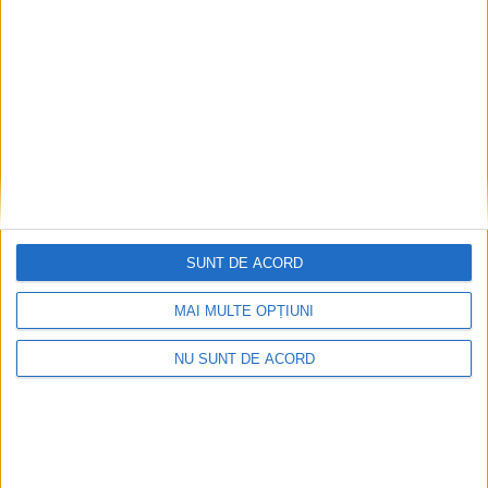
Asfaltarea DJ 178A dintre Costîna și Șcheia a
început. Lucrările ar urma să fie gata în cel
mult două săptămîni
6 AUGUST, 2026
SUNT DE ACORD
MAI MULTE OPȚIUNI
NU SUNT DE ACORD
ADMINISTRAȚIE
Lansarea proiectului ”Îmbunătățirea