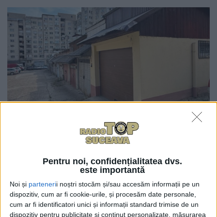
0
TRIMITERI
Consiliul Local Suceava a aprobat în ședința ordinară
de astăzi, 30 iunie, încetarea înainte de termen a 27
Pentru noi, confidențialitatea dvs.
este importantă
de contracte de concesiune încheiate în perioada
Noi și
parteneri
i noștri stocăm și/sau accesăm informații pe un
1997-2023 pentru terenuri ocupate de construcții cu
dispozitiv, cum ar fi cookie-urile, și procesăm date personale,
caracter provizoriu, respectiv garaje.
cum ar fi identificatori unici și informații standard trimise de un
dispozitiv pentru publicitate și conținut personalizate, măsurarea