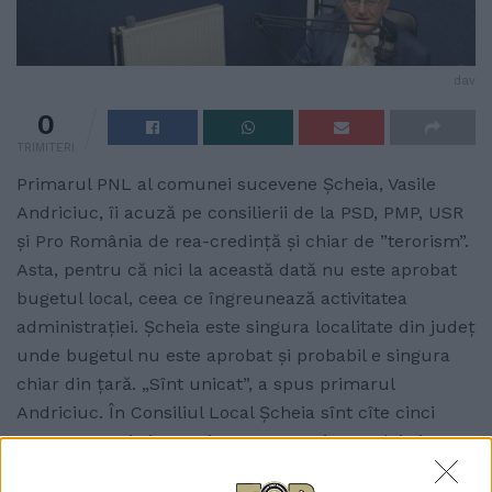
dav
0
TRIMITERI
Primarul PNL al comunei sucevene Șcheia, Vasile
Andriciuc, îi acuză pe consilierii de la PSD, PMP, USR
și Pro România de rea-credință și chiar de ”terorism”.
Asta, pentru că nici la această dată nu este aprobat
bugetul local, ceea ce îngreunează activitatea
administrației. Șcheia este singura localitate din județ
unde bugetul nu este aprobat și probabil e singura
chiar din țară. „Sînt unicat”, a spus primarul
Andriciuc. În Consiliul Local Șcheia sînt cîte cinci
reprezentanți ai PNL și PSD, patru ai PMP, doi ai USR
și unul al Pro România. Proiectul de buget a fost