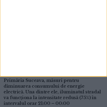
ADMINISTRAȚIE
Primăria Suceava, măsuri pentru
diminuarea consumului de energie
electrică. Una dintre ele, iluminatul stradal
va funcționa la intensitate redusă (75%) în
intervalul orar 21:00 – 00:00