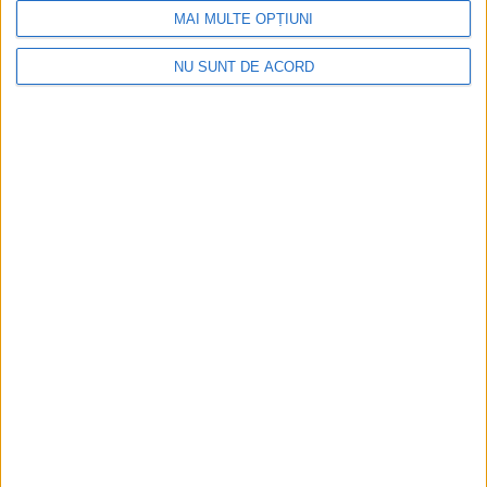
MAI MULTE OPȚIUNI
7 AUGUST, 2026
NU SUNT DE ACORD
ADMINISTRAȚIE
Asfaltarea DJ 178A dintre Costîna și Șcheia a
început. Lucrările ar urma să fie gata în cel
mult două săptămîni