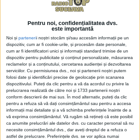
supus votului de mai multe ori și a întrunit doar
sufragiile liberalilor. Primarul Andriciuc a declarat, la
Radio Top, că nu înțelege opoziția față de buget, în
Pentru noi, confidențialitatea dvs.
condițiile în care a fost de acord cu diverse
este importantă
amendamente, chiar dacă nu la valorile solicitate. El
Noi și
parteneri
i noștri stocăm și/sau accesăm informații pe un
a afirmat: „De 17 ani,de cînd sînt primar, nu mi s-a
dispozitiv, cum ar fi cookie-urile, și procesăm date personale,
întîmplat niciodată ce mi se întîmplă acum, în 2021.
cum ar fi identificatori unici și informații standard trimise de un
dispozitiv pentru publicitate și conținut personalizate, măsurarea
De obicei, în martie-aprilie aveam bugetul.
reclamelor și a conținutului, cercetarea audienței și dezvoltarea
Întotdeauna m-am încadrat în termenele prevăzute
serviciilor.
Cu permisiunea dvs., noi și partenerii noștri putem
prin bugetul de stat. Bugetul Primăriei Șcheia este de
folosi date și identificări precise de geolocație prin scanarea
26 de milioane de lei, din care 18 milioane reprezintă
dispozitivului. Puteți da clic pentru a vă da acordul cu privire la
prelucrarea realizată de către noi și 1733 partenerii noștri
venituri. Din aceste 18 milioane, 16 milioane sînt
conform descrierii de mai sus. În mod alternativ, puteți da clic
pentru investiții. Am acceptat amendamente cum a
pentru a refuza să vă dați consimțământul sau pentru a accesa
fost acela de a achiziționa un buldoexcavator. Am
informații mai detaliate și a vă schimba preferințele înainte de a
avut discuții pe marginea bugetului încă din ianuarie,
vă exprima consimțământul.
Vă rugăm să rețineți că este posibil
ca anumite prelucrări ale datelor dvs. cu caracter personal să nu
au fost vreo 40 de întîlniri pe tema asta, însă
necesite consimțământul dvs., dar aveți dreptul de a refuza o
consilierii, alții decît cei din PNL, sînt răuvoitori și
astfel de prelucrare. Preferințele dvs. se vor aplica numai
sabotează activitatea primăriei. Bugetul pentru