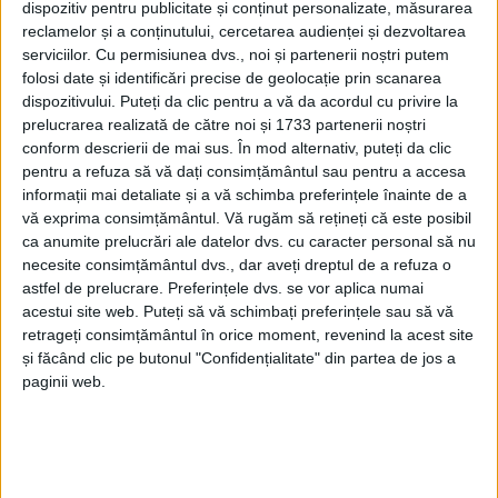
dispozitiv pentru publicitate și conținut personalizate, măsurarea
reclamelor și a conținutului, cercetarea audienței și dezvoltarea
Drumul de piatră de peste doi kilometri care pleacă
serviciilor.
Cu permisiunea dvs., noi și partenerii noștri putem
folosi date și identificări precise de geolocație prin scanarea
din Ițcani, de la intersecția cu DN2/E85, pînă în
dispozitivului. Puteți da clic pentru a vă da acordul cu privire la
extravilanul Lipoveni, va fi modernizat de Consiliul
prelucrarea realizată de către noi și 1733 partenerii noștri
Județean Suceava. Președintele CJ, Gheorghe
conform descrierii de mai sus. În mod alternativ, puteți da clic
Șoldan, a declarat că, în cea mai recentă ședință a
pentru a refuza să vă dați consimțământul sau pentru a accesa
informații mai detaliate și a vă schimba preferințele înainte de a
deliberativului județean, a propus și a fost aprobată
vă exprima consimțământul.
Vă rugăm să rețineți că este posibil
documentația de avizare (DALI) pentru modernizarea
ca anumite prelucrări ale datelor dvs. cu caracter personal să nu
acestui tronson de pe raza municipiului Suceava,
necesite consimțământul dvs., dar aveți dreptul de a refuza o
preluat în administrarea Consiliului Județean
astfel de prelucrare. Preferințele dvs. se vor aplica numai
acestui site web. Puteți să vă schimbați preferințele sau să vă
Suceava.
retrageți consimțământul în orice moment, revenind la acest site
și făcând clic pe butonul "Confidențialitate" din partea de jos a
Domnul Șoldan a adăugat că este vorba despre
paginii web.
”un drum degradat, cu gropi, denivelări, sectoare cu
lățime variabilă, șanțuri colmatate, semnalizare
insuficientă, vegetație care îngustează drumul. Prin
această investiție vom moderniza carosabilul, vom