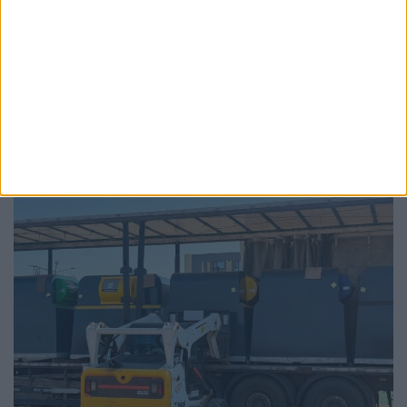
ADMINISTRAȚIE
Primăria Suceava, măsuri pentru
diminuarea consumului de energie
electrică. Una dintre ele, iluminatul stradal
va funcționa la intensitate redusă (75%) în
intervalul orar 21:00 – 00:00
6 AUGUST, 2026