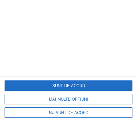
ADMINISTRAȚIE
Asfaltarea DJ 178A dintre Costîna și Șcheia a
început. Lucrările ar urma să fie gata în cel
mult două săptămîni
6 AUGUST, 2026
SUNT DE ACORD
MAI MULTE OPȚIUNI
NU SUNT DE ACORD