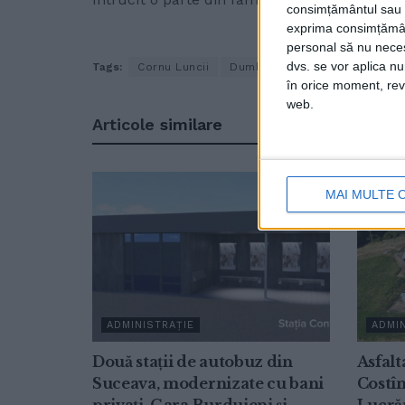
consimțământul sau p
exprima consimțămâ
personal să nu necesi
dvs. se vor aplica n
Tags:
Cornu Luncii
Dumbrava
Gheorghe Fron
în orice moment, reve
web.
Articole
similare
MAI MULTE 
ADMINISTRAȚIE
ADMIN
Două stații de autobuz din
Asfalt
Suceava, modernizate cu bani
Costîn