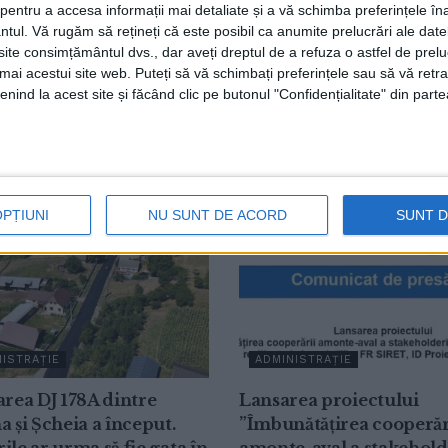
entru a accesa informații mai detaliate și a vă schimba preferințele în
ntul.
Vă rugăm să rețineți că este posibil ca anumite prelucrări ale date
te consimțământul dvs., dar aveți dreptul de a refuza o astfel de prelu
umai acestui site web. Puteți să vă schimbați preferințele sau să vă ret
grădiniță
Păiseni
nind la acest site și făcând clic pe butonul "Confidențialitate" din parte
OPȚIUNI
NU SUNT DE ACORD
SUNT 
ISTRAȚIE
ADMINISTRAȚIE
area DJ 178A dintre
Lansarea proiectului
a și Șcheia a început.
”Îmbunătățirea cooperăr