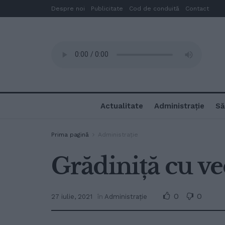
Despre noi
Publicitate
Cod de conduită
Contact
Actualitate
Administrație
Să
Prima pagină
Administrație
Grădiniță cu ve
0
0
27 iulie, 2021
în
Administrație