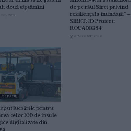
ile ar urma să fie gata în
amonte-aval a stakehold
lt două săptămîni
de pe râul Siret privind
reziliența la inundații” –
ST, 2026
SIRET, ID Proiect:
ROUA00384
6 AUGUST, 2026
ISTRAȚIE
eput lucrările pentru
ea celor 100 de insule
ice digitalizate din
va