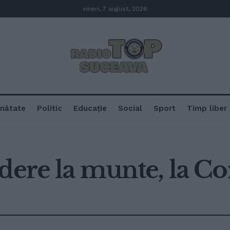
vineri, 7 august, 2026
nătate
Politic
Educație
Social
Sport
Timp liber
dere la munte, la C