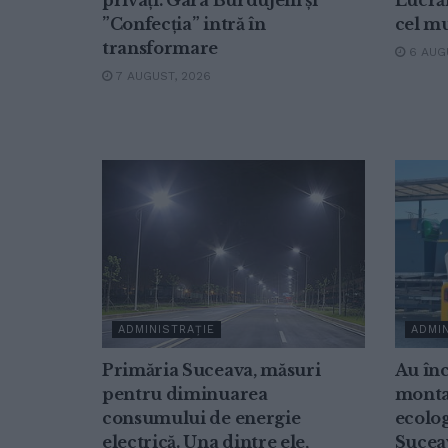
privați. Gara Burdujeni și
Lucrăr
”Confecția” intră în
cel mu
transformare
6 AUGU
7 AUGUST, 2026
ADMINISTRAȚIE
ADMIN
Primăria Suceava, măsuri
Au înc
pentru diminuarea
montar
consumului de energie
ecolog
electrică. Una dintre ele,
Sucea