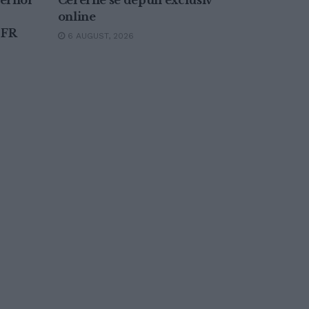
erilor
Cererile se depun exclusiv
online
 FR
6 AUGUST, 2026