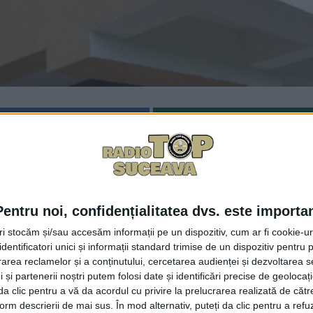
Facebook
Trimit
tul sucevean Dumbrava, comuna Cornu Luncii, va deveni 
de 1,6 milioane de lei și este realizată cu fonduri europene
 vor învăța în încăperi spațioase, cu ferestre largi, lumi
Pentru noi, confidențialitatea dvs. este importa
u clasele I-IV din Dumbrava. Școala a făcut obiectul unor 
tri stocăm și/sau accesăm informații pe un dispozitiv, cum ar fi cookie-u
 Valoarea investiției a fost de 1,12 milioane de lei. Gheo
dentificatori unici și informații standard trimise de un dispozitiv pentru p
modernizat grădinița din Brăiești. Mai avem grădinița din
rea reclamelor și a conținutului, cercetarea audienței și dezvoltarea ser
ădiniță și sală de sport la Păiseni. La Păiseni grădinița și
 și partenerii noștri putem folosi date și identificări precise de geoloca
i da clic pentru a vă da acordul cu privire la prelucrarea realizată de cătr
ilor”. Primarul de Cornu Luncii a subliniat că numărul cop
form descrierii de mai sus. În mod alternativ, puteți da clic pentru a refu
că peste hotare au revenit acasă.