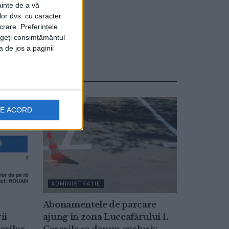
ainte de a vă
lor dvs. cu caracter
crare. Preferințele
rageți consimțământul
a de jos a paginii
DE ACORD
ADMINISTRAȚIE
Abonamentele de parcare
ii
ajung în zona Luceafărului 1.