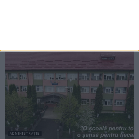
ADMINISTRAȚIE
Drumul județean din Fîntîna Mare intră în
reparații. Un tronson de trei kilometri va fi
asfaltat pînă la sfîrșitul săptămînii
3 AUGUST, 2026
ADMINISTRAȚIE