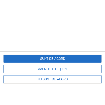
ADMINISTRAȚIE
S-a încheiat reabilitarea energetică a trei
blocuri din centrul Sucevei, printr-un
proiect de peste 14 milioane de lei
5 AUGUST, 2026
SUNT DE ACORD
MAI MULTE OPȚIUNI
NU SUNT DE ACORD