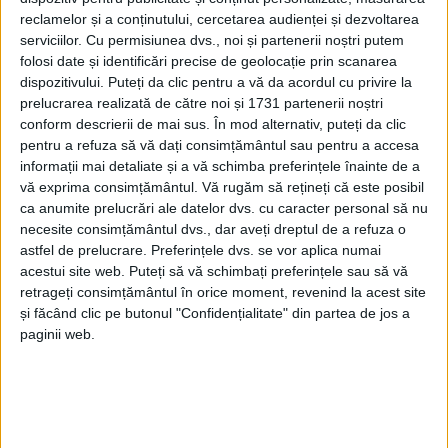
milioane de lei pentru 11,7 kilometri de străzi. Vreau
reclamelor și a conținutului, cercetarea audienței și dezvoltarea
să vă anunț că lucrările deși se vor desfășura într-un
serviciilor.
Cu permisiunea dvs., noi și partenerii noștri putem
ritm accelerat vom încerca să facem pe calupuri
folosi date și identificări precise de geolocație prin scanarea
dispozitivului. Puteți da clic pentru a vă da acordul cu privire la
toată zona municipiului Rădăuți. Astfel, după ce se
prelucrarea realizată de către noi și 1731 partenerii noștri
va finaliza asfaltarea pe strada Geoge Enescu, vom
conform descrierii de mai sus. În mod alternativ, puteți da clic
continua cu Andronic Motrescu pînă după biserică și
pentru a refuza să vă dați consimțământul sau pentru a accesa
cu strada Jalcău, astfel făcînd legătura din centură
informații mai detaliate și a vă schimba preferințele înainte de a
vă exprima consimțământul.
Vă rugăm să rețineți că este posibil
pînă în strada Putnei pe această variantă. Ce
ca anumite prelucrări ale datelor dvs. cu caracter personal să nu
rezolvămn asfaltînd aceste străzi? În primul rînd
necesite consimțământul dvs., dar aveți dreptul de a refuza o
aducem confortul cetățenilor și în al doilea rînd
astfel de prelucrare. Preferințele dvs. se vor aplica numai
fluidizăm traficul. Încercăm ca primele asfaltări din
acestui site web. Puteți să vă schimbați preferințele sau să vă
retrageți consimțământul în orice moment, revenind la acest site
acest proiect să fie pe străzi care să ajute cetățenii
și făcând clic pe butonul "Confidențialitate" din partea de jos a
din zona străzii Putnei să folosească mai ușor
paginii web.
centura, astfel încît zona centrală să fie mult mai
ușor accesibilă, mai ales la orele dimineții, cînd toată
lumea își duce copiii la școală sau la orele 16.00, cînd
cetățenii se întorc spre casă”.